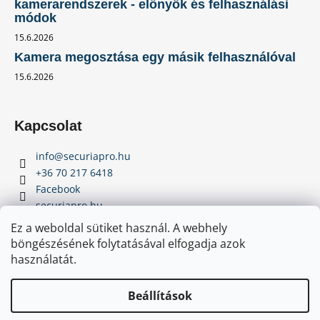
kamerarendszerek - előnyök és felhasználási
módok
15.6.2026
Kamera megosztása egy másik felhasználóval
15.6.2026
Kapcsolat
info
@
securiapro.hu
+36 70 217 6418
Facebook
securiapro.hu
Youtube
Ez a weboldal sütiket használ. A webhely
böngészésének folytatásával elfogadja azok
használatát.
Beállítások