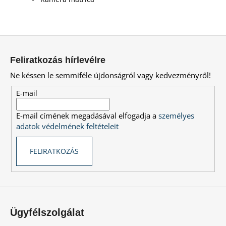
L
á
Feliratkozás hírlevélre
b
Ne késsen le semmiféle újdonságról vagy kedvezményről!
l
é
E-mail
c
E-mail címének megadásával elfogadja a
személyes
adatok védelmének feltételeit
FELIRATKOZÁS
Ügyfélszolgálat