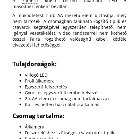
A
kamera
külső részén található LED 5
másodpercenként bevillan.
A működtetést 2 db AA méretű elem biztosítja, mely
nem tartozék. A csomagban található rögzítő tiplik és
csavarok segítségével egyszerűen telepíthető, nem
igényel vezetékelést. Video rendszerrel nem köthető
össze! Falra rögzíthető valósághű kábel, kétféle
elvezetési lehetőséggel.
Tulajdonságok:
Villogó LED
Profi álkamera
Egyszerű felszerelés
Gyors és egyszerű üzembe helyezés
2 x AA elem (a csomag nem tartalmazza)
Kül- és beltéri használatra alkalmas
Csomag tartalma:
Álkamera
Felszereléshez szükséges csavarok és tiplik
Kamera matrica