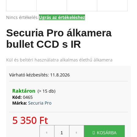
A
Nincs értékelés
Ugrás az értékeléshez
A
termék
j
átlagos
Securia Pro álkamera
á
értékelése
n
5-
bullet CCD s IR
l
ből
j
0,0
csillag.
u
Kül és beltéri használatra alkalmas élethű álkamera
k
Várható kézbesítés:
11.8.2026
Raktáron
(> 15 db)
Kód:
0465
Márka:
Securia Pro
5 350 Ft
Egységár:
KOSÁRBA