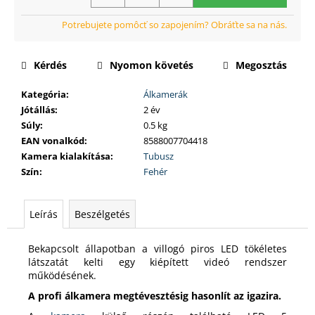
Kérdés
Nyomon követés
Megosztás
Kategória
:
Álkamerák
Jótállás
:
2 év
Súly
:
0.5 kg
EAN vonalkód
:
8588007704418
Kamera kialakítása
:
Tubusz
Szín
:
Fehér
Leírás
Beszélgetés
Bekapcsolt állapotban a villogó piros LED tökéletes
látszatát kelti egy kiépített videó rendszer
működésének.
A profi álkamera megtévesztésig hasonlít az igazira.