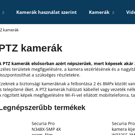
Kamerák használat szerint
Kamerák
Vid
Z kamerák
Mit keres?
PTZ kamerák
KERESÉS
A PTZ kamerák elsősorban azért népszerűek, mert képesek akár 
széles területek megfigyelésére, a kamera vezérlésének és a nagyí
összpontosíthat a szükséges részletekre.
Ajánljuk
Ezeknek a biztonsági kameráknak a felbontása 2 és 8MPx között van
is telepítené őket. A PTZ kamerák hálózati kábellel vagy vezeték nél
A rögzített képek megfigyelésére Wi-Fi-vel ellátott mobiltelefonra, 
Legnépszerűbb termékek
Securia Pro
Securia Pro
N348X-5MP 4X
kamera kije
zoom, fém
W332SF-3