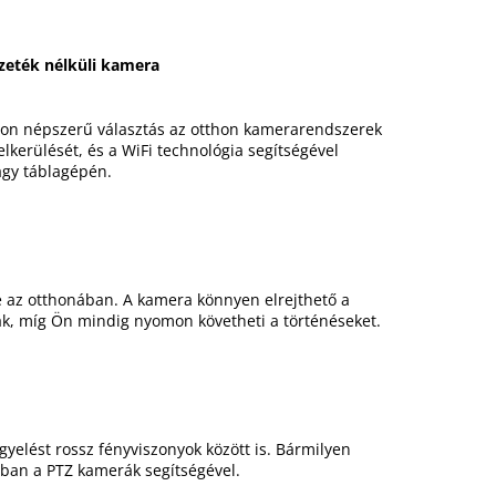
ezeték nélküli kamera
agyon népszerű választás az otthon kamerarendszerek
elkerülését, és a WiFi technológia segítségével
agy táblagépén.
se az otthonában. A kamera könnyen elrejthető a
ak, míg Ön mindig nyomon követheti a történéseket.
yelést rossz fényviszonyok között is. Bármilyen
ában a PTZ kamerák segítségével.