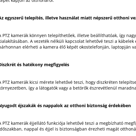
képet kapjon az otthonáról.
m
e
i
Az egyszerű telepítés, illetve használat miatt népszerű otthoni v
A PTZ kamerák könnyen telepíthetőek, illetve beállíthatóak, így n
kialakításában.
A vezeték nélküli kapcsolat lehetővé teszi a kábelek 
bárhonnan elérheti a kamera élő képét okostelefonján, laptopján v
Diszkrét és hatékony megfigyelés
A PTZ kamerák kicsi mérete lehetővé teszi, hogy diszkréten telepít
környezetben, így a látogatók vagy a betörők észrevétlenül maradn
Nyugodt éjszakák és nappalok az otthoni biztonság érdekében
A PTZ kamerák éjjellátó
funkciója
lehetővé teszi a megbízható megfig
időszakban,
nappal
és éjjel is biztonságban érezheti magát otthon