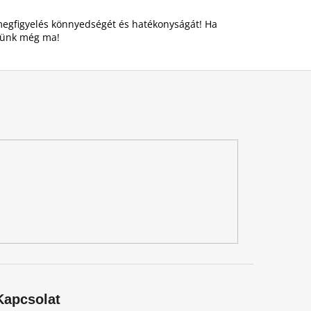
 megfigyelés könnyedségét és hatékonyságát! Ha
elünk még ma!
Kapcsolat