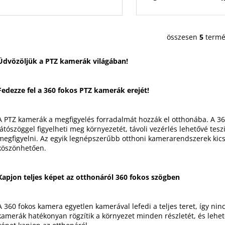
összesen
5
termé
L
i
Üdvözöljük a PTZ kamerák világában!
s
t
a
Fedezze fel a 360 fokos PTZ kamerák erejét!
i
r
á
A PTZ kamerák a megfigyelés forradalmát hozzák el otthonába. A 3
látószöggel figyelheti meg környezetét, távoli vezérlés lehetővé te
n
megfigyelni. Az egyik legnépszerűbb otthoni kamerarendszerek kics
y
köszönhetően.
í
t
á
Kapjon teljes képet az otthonáról 360 fokos szögben
s
e
A 360 fokos kamera egyetlen kamerával lefedi a teljes teret, így nin
l
kamerák hatékonyan rögzítik a környezet minden részletét, és lehe
e