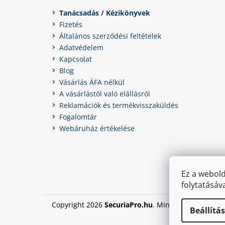
Tanácsadás / Kézikönyvek
Fizetés
Általános szerződési feltételek
Adatvédelem
Kapcsolat
Blog
Vásárlás ÁFA nélkül
A vásárlástól való elállásról
Reklamációk és termékvisszaküldés
Fogalomtár
Webáruház értékelése
Ez a webold
folytatásáv
Copyright 2026
SecuriaPro.hu
. Minden jog fenntart
Beállítá