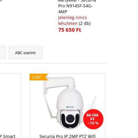
Pro N914SF-S4G-
4MP
Jelenleg nincs
készleten
(2 db)
75 650 Ft
ABC szerint
2 MP
66 150
FT
–10 %
P Smart
Securia Pro IP 2MP PTZ Wifi