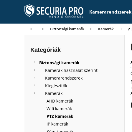
K
Ugrás
a
o
Kamerarendszerek
fő
Vissza
Vissza
s
tartalomhoz
a boltba
a boltba
á
Kezdőlap
Biztonsági kamerák
Kamerák
PT
r
O
l
Kategóriák
Kategóriák
d
átugrása
a
Biztonsági kamerák
l
Kamerák használat szerint
s
Kamerarendszerek
ó
Kiegészítők
p
Kamerák
a
AHD kamerák
n
Wifi kamerák
e
PTZ kamerák
l
IP kamerák
Kém kamerák