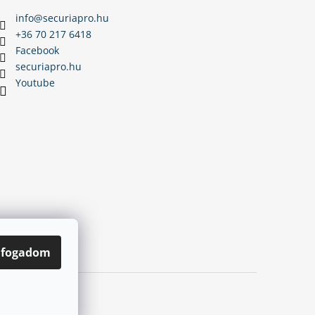
info
@
securiapro.hu
+36 70 217 6418
Facebook
securiapro.hu
Youtube
lfogadom