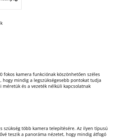
k
60 fokos kamera funkciónak köszönhetően széles
szi, hogy mindig a legszükségesebb pontokat tudja
i méretük és a vezeték nélküli kapcsolatnak
cs szükség több kamera telepítésére. Az ilyen típusú
tővé teszik a panoráma nézetet, hogy mindig átfogó