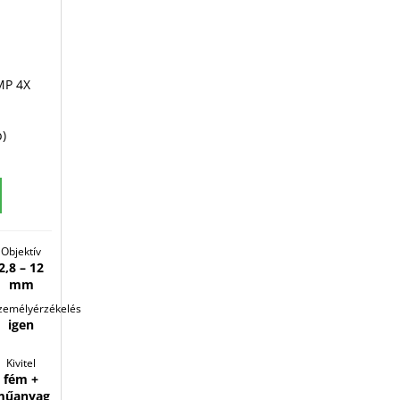
MP 4X
b)
Objektív
2,8 – 12
mm
zemélyérzékelés
igen
Kivitel
fém +
műanyag