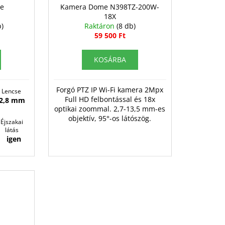
me
Kamera Dome N398TZ-200W-
18X
b)
Raktáron
(8 db)
59 500 Ft
KOSÁRBA
Forgó PTZ IP Wi-Fi kamera 2Mpx
Lencse
Full HD felbontással és 18x
2,8 mm
optikai zoommal. 2,7-13,5 mm-es
objektív, 95°-os látószög.
Éjszakai
látás
igen