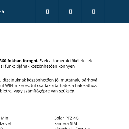
Keresés
Bejelentkezés
Kosár
eó rögzítők
Kiegészítők
Álkamerák
Tanác
360 fokban forogni.
Ezek a kamerák tökéletesek
tási funkciójának köszönhetően könnyen
,
dizajnuknak köszönhetően jól mutatnak,
bárhová
kül WIFI-n keresztül csatlakoztathatók a hálózathoz.
tabletre, vagy számítógépre van szükség.
 Mini
Solar PTZ 4G
lzővel
kamera SIM-
MP
kártyával - Securia