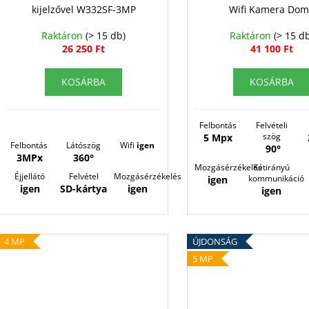
e
kijelzővel W332SF-3MP
Wifi Kamera Do
i
z
s
Raktáron
(> 15 db)
Raktáron
(> 15 d
é
26 250 Ft
41 100 Ft
t
s
á
e
KOSÁRBA
KOSÁRBA
j
a
Felbontás
Felvételi
szög
5 Mpx
Felbontás
Látószög
Wifi
igen
90°
3MPx
360°
Mozgásérzékelés
Kétirányú
Éjjellátó
Felvétel
Mozgásérzékelés
kommunikáció
igen
igen
SD-kártya
igen
igen
4 MP
ÚJDONSÁG
5 MP