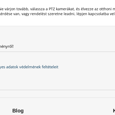
Ne várjon tovább, válassza a PTZ kamerákat, és élvezze az otthoni
kérdése van,
vagy rendelést szeretne leadni, lépjen kapcsolatba v
ményről!
es adatok védelmének feltételeit
Blog