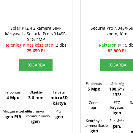
Solar PTZ 4G kamera SIM-
Securia Pro N348X-5
kártyával - Securia Pro N914SF-
zoom, fém
S4G-4MP
Jelenleg nincs készleten
(2 db)
Raktáron
(> 15 d
75 650 Ft
82 900 Ft
KOSÁRBA
KOSÁRBA
Felbontás
Látószög
5 Mpx
108,6° /
Felbontás
Objektív
Felvétel
133°
4 Mpx
3,6 mm
microSD
Zoom
PTZ
S
kártya
forgatás
4×
Mozgásérzékelés
Kétirányú
4G
igen
kommunikáció
igen PIR
igen
Kétirányú
Éjjellátás
igen
kommunikáció
igen,
igen