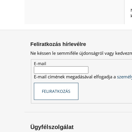
L
á
Feliratkozás hírlevélre
b
Ne késsen le semmiféle újdonságról vagy kedvez
l
é
E-mail
c
E-mail címének megadásával elfogadja a
személy
FELIRATKOZÁS
Ügyfélszolgálat