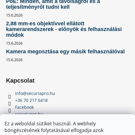
PoE: Minden, amit a távolságról és a
teljesítményről tudni kell
15.6.2026
2,88 mm-es objektívvel ellátott
kamerarendszerek - előnyök és felhasználási
módok
15.6.2026
Kamera megosztása egy másik felhasználóval
15.6.2026
Kapcsolat
info
@
securiapro.hu
+36 70 217 6418
Facebook
securiapro.hu
Youtube
Ez a weboldal sütiket használ. A webhely
böngészésének folytatásával elfogadja azok