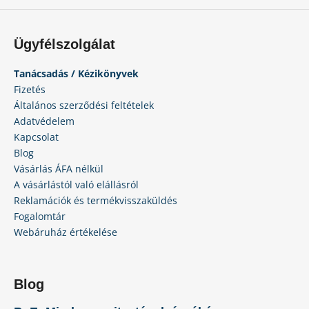
l
e
m
Ügyfélszolgálat
e
i
Tanácsadás / Kézikönyvek
Fizetés
Általános szerződési feltételek
Adatvédelem
Kapcsolat
Blog
Vásárlás ÁFA nélkül
A vásárlástól való elállásról
Reklamációk és termékvisszaküldés
Fogalomtár
Webáruház értékelése
Blog