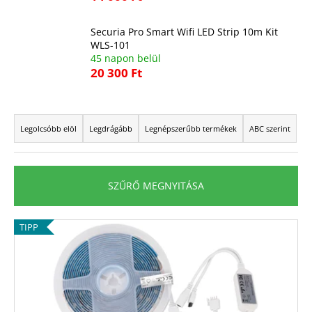
Securia Pro Smart Wifi LED Strip 10m Kit
A
WLS-101
j
45 napon belül
á
20 300 Ft
n
l
T
j
e
Legolcsóbb elöl
Legdrágább
Legnépszerűbb termékek
ABC szerint
u
r
k
m
é
SZŰRŐ MEGNYITÁSA
k
e
T
TIPP
k
e
r
r
e
m
n
é
d