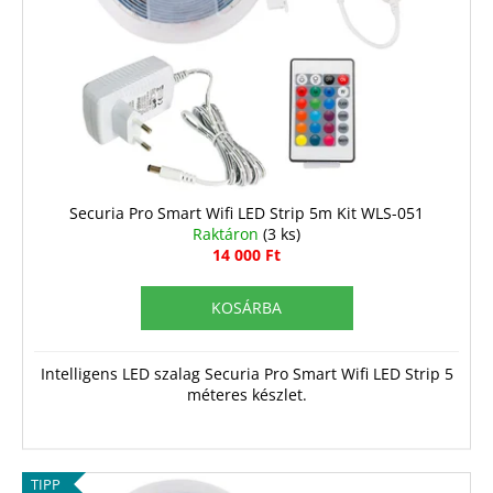
k
e
e
z
k
é
l
s
i
e
s
t
á
Securia Pro Smart Wifi LED Strip 5m Kit WLS-051
Raktáron
(3 ks)
j
14 000 Ft
a
KOSÁRBA
Intelligens LED szalag Securia Pro Smart Wifi LED Strip 5
méteres készlet.
TIPP