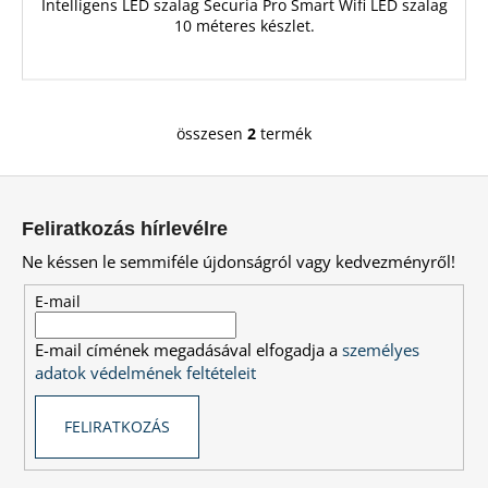
Intelligens LED szalag Securia Pro Smart Wifi LED szalag
10 méteres készlet.
összesen
2
termék
L
i
L
s
á
t
Feliratkozás hírlevélre
a
b
Ne késsen le semmiféle újdonságról vagy kedvezményről!
i
l
r
é
E-mail
á
c
n
E-mail címének megadásával elfogadja a
személyes
y
adatok védelmének feltételeit
í
t
FELIRATKOZÁS
á
s
e