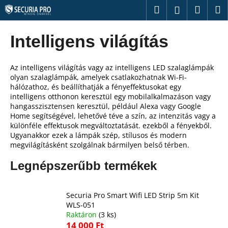
K
Ugrás
Keresés
Kosár
M
Bejelentk
a
o
fő
Vissza
Vissza
s
tartalomhoz
Intelligens világítás
á
M
r
i
Az intelligens világítás vagy az intelligens LED szalaglámpák
olyan szalaglámpák, amelyek csatlakozhatnak Wi-Fi-
t
hálózathoz, és beállíthatják a fényeffektusokat egy
k
intelligens otthonon keresztül egy mobilalkalmazáson vagy
hangasszisztensen keresztül, például Alexa vagy Google
e
Home segítségével, lehetővé téve a szín, az intenzitás vagy a
r
különféle effektusok megváltoztatását. ezekből a fényekből.
e
Ugyanakkor ezek a lámpák szép, stílusos és modern
megvilágításként szolgálnak bármilyen belső térben.
s
?
Legnépszerűbb termékek
Securia Pro Smart Wifi LED Strip 5m Kit
WLS-051
KERESÉS
Raktáron
(3 ks)
14 000 Ft