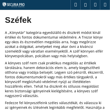
K
Ugrás
Keresés
Kosár
M
Bejelentk
a
o
fő
Vissza
Vissza
s
tartalomhoz
Széfek
á
M
r
i
A „Könyvtár” kategória egyedülálló és diszkrét módot kínál
értékei és fontos dokumentumai védelmére. A Trezor könyv
t
egy okos és észrevétlen megoldás arra, hogy megőrizze
k
azokat a dolgokat, amelyeket meg akar óvni a kíváncsi
szemektől vagy váratlan eseményektől. A széf könnyen elfér
e
könyvespolcában, polcában vagy más helyiségben.
r
A könyves széf nem csak praktikus megoldás az értékek
e
tárolására, hanem dekorációs elem is, amely kiegészítheti
s
otthona vagy irodája belsejét. Legyen szó pénzről, ékszerről,
fontos dokumentumokról vagy más értékes tárgyakról, a
?
könyvszéf megbízható védelmet nyújt az illetéktelen
hozzáférés ellen. Tehát ha diszkrét és stílusos megoldást
keres biztonsági igényeinek kielégítésére, a könyves széf
nagyszerű választás.
Fedezze fel könyvszéfeink széles választékát, és válassza ki
KERESÉS
az igényeinek és ízlésének leginkább megfelelőt. Használja a