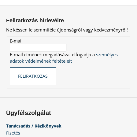
i
L
s
á
t
Feliratkozás hírlevélre
a
b
Ne késsen le semmiféle újdonságról vagy kedvezményről!
i
l
r
é
E-mail
á
c
n
E-mail címének megadásával elfogadja a
személyes
y
adatok védelmének feltételeit
í
t
FELIRATKOZÁS
á
s
e
l
e
m
Ügyfélszolgálat
e
i
Tanácsadás / Kézikönyvek
Fizetés