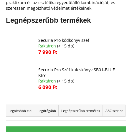
praktikum és az esztétika egyedülálló kombinációját, és
szerezzen megbízható védelmet értékeinek.
A
Legnépszerűbb termékek
j
á
n
Securia Pro kódkönyv széf
l
Raktáron
(> 15 db)
j
7 990 Ft
u
k
Securia Pro Széf kulcskönyv SB01-BLUE
KEY
Raktáron
(> 15 db)
6 090 Ft
T
e
Legolcsóbb elöl
Legdrágább
Legnépszerűbb termékek
ABC szerint
r
m