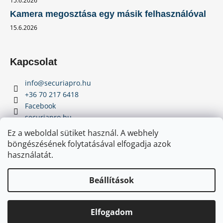
15.6.2026
Kamera megosztása egy másik felhasználóval
15.6.2026
Kapcsolat
info
@
securiapro.hu
+36 70 217 6418
Facebook
securiapro.hu
Youtube
Ez a weboldal sütiket használ. A webhely
böngészésének folytatásával elfogadja azok
használatát.
Beállítások
Elfogadom
Copyright 2026
SecuriaPro.hu
. Minden jog fenntartva.