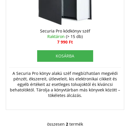
Securia Pro kódkönyv széf
Raktáron
(> 15 db)
7 990 Ft
KOSÁRBA
A Securia Pro könyv alakú széf megbízhatóan megvédi
pénzét, ékszereit, útleveleit, kis elektronikai cikkeit és
egyéb értékeit az esetleges tolvajoktól és kíváncsi
behatolóktól. Tárolja a könyvtárban más könyvek között –
tökéletes álcázás.
összesen
2
termék
L