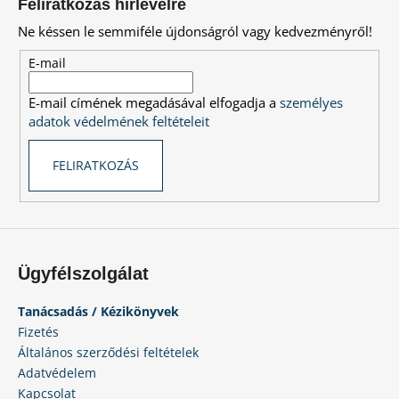
Feliratkozás hírlevélre
b
Ne késsen le semmiféle újdonságról vagy kedvezményről!
l
é
E-mail
c
E-mail címének megadásával elfogadja a
személyes
adatok védelmének feltételeit
FELIRATKOZÁS
Ügyfélszolgálat
Tanácsadás / Kézikönyvek
Fizetés
Általános szerződési feltételek
Adatvédelem
Kapcsolat