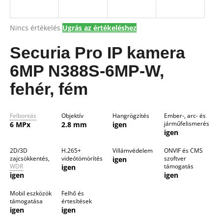
A
Nincs értékelés
Ugrás az értékeléshez
A
termék
j
átlagos
Securia Pro IP kamera
á
értékelése
n
5-
6MP N388S-6MP-W,
l
ből
j
0,0
fehér, fém
csillag.
u
k
Felbontás
Objektív
Hangrögzítés
Ember-, arc- és
járműfelismerés
6 MPx
2.8 mm
igen
igen
2D/3D
H.265+
Villámvédelem
ONVIF és CMS
zajcsökkentés,
videótömörítés
szoftver
igen
WDR
támogatás
igen
igen
igen
Mobil eszközök
Felhő és
támogatása
értesítések
igen
igen