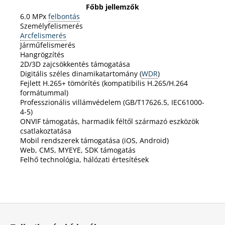
Főbb jellemzők
6.0 MPx
felbontás
Személyfelismerés
Arcfelismerés
Járműfelismerés
Hangrögzítés
2D/3D zajcsökkentés támogatása
Digitális széles dinamikatartomány (
WDR
)
Fejlett H.265+ tömörítés (kompatibilis H.265/H.264
formátummal)
Professzionális villámvédelem (GB/T17626.5, IEC61000-
4-5)
ONVIF támogatás, harmadik féltől származó eszközök
csatlakoztatása
Mobil rendszerek támogatása (iOS, Android)
Web, CMS, MYEYE, SDK támogatás
Felhő technológia, hálózati értesítések
L
á