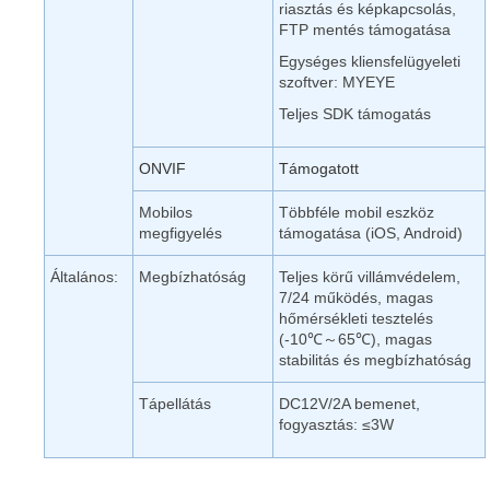
riasztás és képkapcsolás,
FTP mentés támogatása
Egységes kliensfelügyeleti
szoftver: MYEYE
Teljes SDK támogatás
ONVIF
Támogatott
Mobilos
Többféle mobil eszköz
megfigyelés
támogatása (iOS, Android)
Általános:
Megbízhatóság
Teljes körű villámvédelem,
7/24 működés, magas
hőmérsékleti tesztelés
(-10℃～65℃), magas
stabilitás és megbízhatóság
Tápellátás
DC12V/2A bemenet,
fogyasztás: ≤3W