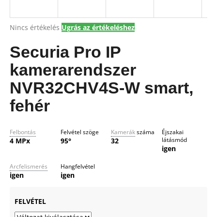
A
Nincs értékelés
Ugrás az értékeléshez
A
termék
j
átlagos
Securia Pro IP
á
értékelése
n
5-
kamerarendszer
l
ből
j
0,0
NVR32CHV4S-W smart,
csillag.
u
fehér
k
Felbontás
Felvétel szöge
Kamerák
száma
Éjszakai
látásmód
4 MPx
95°
32
igen
Arcfelismerés
Hangfelvétel
igen
igen
FELVÉTEL