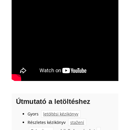
Útmutató a letöltéshez
Gyors
letöltési kézikönyv
Részletes kézikönyv
stažení