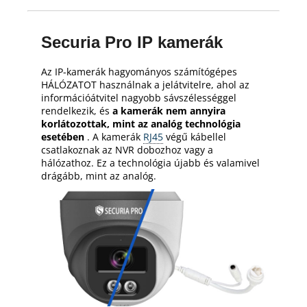
Securia Pro IP kamerák
Az IP-kamerák hagyományos számítógépes
HÁLÓZATOT használnak a jelátvitelre, ahol az
információátvitel nagyobb sávszélességgel
rendelkezik, és
a kamerák nem annyira
korlátozottak, mint az analóg technológia
esetében
.
A kamerák
RJ45
végű kábellel
csatlakoznak az NVR dobozhoz vagy a
hálózathoz.
Ez a technológia újabb és valamivel
drágább, mint az analóg.