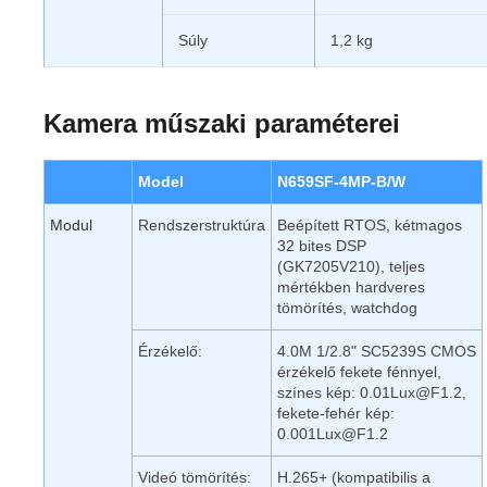
Súly
1,2 kg
Kamera műszaki paraméterei
Model
N659SF-4MP-B/W
Modul
Rendszerstruktúra
Beépített RTOS, kétmagos
32 bites DSP
(GK7205V210), teljes
mértékben hardveres
tömörítés, watchdog
Érzékelő:
4.0M 1/2.8" SC5239S CMOS
érzékelő fekete fénnyel,
színes kép: 0.01Lux@F1.2,
fekete-fehér kép:
0.001Lux@F1.2
Videó tömörítés:
H.265+ (kompatibilis a