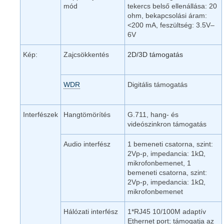
mód
tekercs belső ellenállása: 20
ohm, bekapcsolási áram:
<200 mA, feszültség: 3.5V–
6V
Kép:
Zajcsökkentés
2D/3D támogatás
WDR
Digitális támogatás
Interfészek
Hangtömörítés
G.711, hang- és
videószinkron támogatás
Audio interfész
1 bemeneti csatorna, szint:
2Vp-p, impedancia: 1kΩ,
mikrofonbemenet, 1
bemeneti csatorna, szint:
2Vp-p, impedancia: 1kΩ,
mikrofonbemenet
Hálózati interfész
1*RJ45 10/100M adaptív
Ethernet port; támogatja az