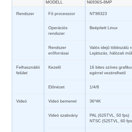
MODELL
N6936S-8MP
Rendszer
Fő processzor
NT98323
Operációs
Beépített Linux
rendszer
Rendszer
Valós idejű többszálú 
erőforrásai
Lejátszás, hálózati m
Felhasználói
Kezelő
16 bites színes grafik
felület
egérrel vezérelhető
Előnézet
1/4/8
Videó
Videó bemenet
36*4K
Videó szabvány
PAL (625TVL, 50 fps)
NTSC (525TVL, 60 fps