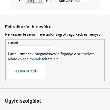
Telepítsen
mobilalkalmazásokat
L
á
Feliratkozás hírlevélre
b
Ne késsen le semmiféle újdonságról vagy kedvezményről!
l
é
E-mail
c
E-mail címének megadásával elfogadja a
személyes
adatok védelmének feltételeit
FELIRATKOZÁS
Ügyfélszolgálat