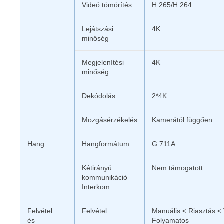
Videó tömörítés
H.265/H.264
Lejátszási
4K
minőség
Megjelenítési
4K
minőség
Dekódolás
2*4K
Mozgásérzékelés
Kamerától függően
Hang
Hangformátum
G.711A
Kétirányú
Nem támogatott
kommunikáció
Interkom
Felvétel
Felvétel
Manuális < Riasztás <
és
Folyamatos