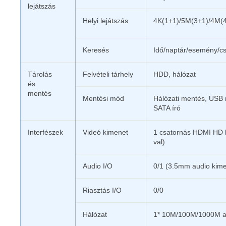
lejátszás
Helyi lejátszás
4K(1+1)/5M(3+1)/4M(
Keresés
Idő/naptár/esemény/cs
Tárolás
Felvételi tárhely
HDD, hálózat
és
mentés
Mentési mód
Hálózati mentés, USB 
SATA író
Interfészek
Videó kimenet
1 csatornás HDMI HD 
val)
Audio I/O
0/1 (3.5mm audio kime
Riasztás I/O
0/0
Hálózat
1* 10M/100M/1000M ad