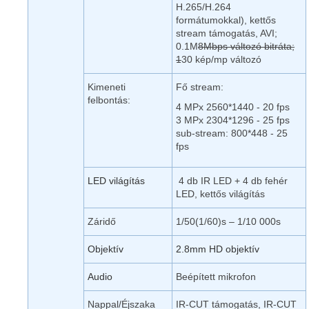
H.265/H.264
formátumokkal), kettős
stream támogatás, AVI;
0.1M
8Mbps változó bitráta;
1
30 kép/mp változó
Kimeneti
Fő stream:
felbontás:
4 MPx 2560*1440 - 20 fps
3 MPx 2304*1296 - 25 fps
sub-stream: 800*448 - 25
fps
LED világítás
4 db IR LED + 4 db fehér
LED, kettős világítás
Záridő
1/50(1/60)s – 1/10 000s
Objektív
2.8mm HD objektív
Audio
Beépített mikrofon
Nappal/Éjszaka
IR-CUT támogatás, IR-CUT