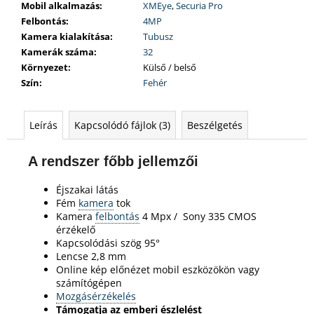
Mobil alkalmazás
:
XMEye
,
Securia Pro
Felbontás
:
4MP
Kamera kialakítása
:
Tubusz
Kamerák száma
:
32
Környezet
:
Külső / belső
Szín
:
Fehér
Leírás
Kapcsolódó fájlok (3)
Beszélgetés
A rendszer főbb jellemzői
Éjszakai látás
Fém
kamera
tok
Kamera
felbontás
4 Mpx /
Sony 335 CMOS
érzékelő
Kapcsolódási szög 95°
Lencse 2,8 mm
Online kép előnézet mobil eszközökön vagy
számítógépen
Mozgásérzékelés
Támogatja az emberi észlelést