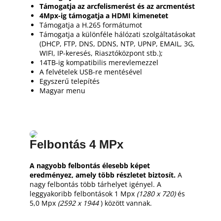
Támogatja az arcfelismerést és az arcmentést
4Mpx-ig támogatja a HDMI kimenetet
Támogatja a H.265 formátumot
Támogatja a különféle hálózati szolgáltatásokat
(DHCP, FTP, DNS, DDNS, NTP, UPNP, EMAIL, 3G,
WIFI, IP-keresés, Riasztóközpont stb.);
14TB-ig kompatibilis merevlemezzel
A felvételek USB-re mentésével
Egyszerű telepítés
Magyar menu
Felbontás 4 MPx
A nagyobb felbontás élesebb képet
eredményez, amely több részletet biztosít.
A
nagy felbontás több tárhelyet igényel.
A
leggyakoribb felbontások 1 Mpx
(1280 x 720)
és
5,0 Mpx
(2592 x 1944
) között vannak.