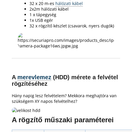
32 x 20 m-es
hálózati kábel
2x2m hálózati kábel
1 x tápegység
1x USB egér
32 x rögzítő készlet (csavarok, nyers dugók)
A
merevlemez
(HDD) mérete a felvétel
rögzítéséhez
Hány napig lesz felvételem?
Mekkora meghajtóra van
szükségem XY napos felvételhez?
A rögzítő műszaki paraméterei