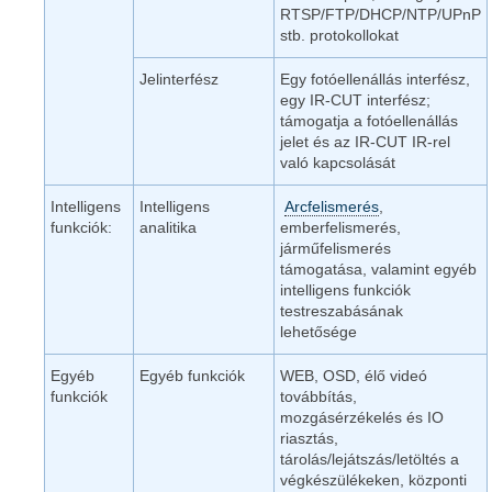
RTSP/FTP/DHCP/NTP/UPnP
stb. protokollokat
Jelinterfész
Egy fotóellenállás interfész,
egy IR-CUT interfész;
támogatja a fotóellenállás
jelet és az IR-CUT IR-rel
való kapcsolását
Intelligens
Intelligens
Arcfelismerés
,
funkciók:
analitika
emberfelismerés,
járműfelismerés
támogatása, valamint egyéb
intelligens funkciók
testreszabásának
lehetősége
Egyéb
Egyéb funkciók
WEB, OSD, élő videó
funkciók
továbbítás,
mozgásérzékelés és IO
riasztás,
tárolás/lejátszás/letöltés a
végkészülékeken, központi