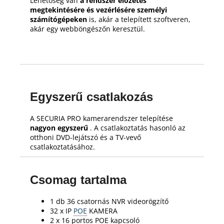
Lehetőség van
a rendszer előzetes
megtekintésére és vezérlésére személyi
számítógépeken
is, akár a telepített szoftveren,
akár egy webböngészőn keresztül.
Egyszerű csatlakozás
A SECURIA PRO kamerarendszer telepítése
nagyon egyszerű
.
A csatlakoztatás hasonló az
otthoni DVD-lejátszó és a TV-vevő
csatlakoztatásához.
Csomag tartalma
1 db 36 csatornás NVR videorögzítő
32 x IP
POE
KAMERA
2 x 16 portos POE kapcsoló