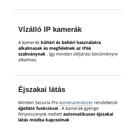
Vízálló IP kamerák
A kamerák
kültéri és beltéri használatra
alkalmasak és megfelelnek az IP66
szabványnak
.
Így minden időjárási körülményre
alkalmas.
Éjszakai látás
Minden Securia Pro
kamerarendszer
rendelkezik
éjjellátó funkcióval
.
A kamerák gyenge
fényviszonyok mellett
automatikusan éjszakai
látás módba kapcsolnak
.