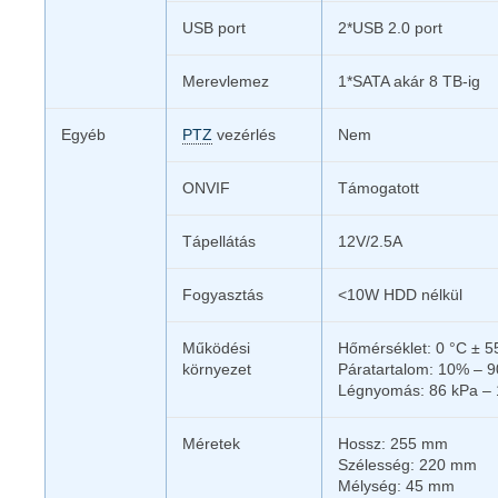
USB port
2*USB 2.0 port
Merevlemez
1*SATA akár 8 TB-ig
Egyéb
PTZ
vezérlés
Nem
ONVIF
Támogatott
Tápellátás
12V/2.5A
Fogyasztás
<10W HDD nélkül
Működési
Hőmérséklet: 0 °C ± 5
környezet
Páratartalom: 10% – 
Légnyomás: 86 kPa – 
Méretek
Hossz: 255 mm
Szélesség: 220 mm
Mélység: 45 mm