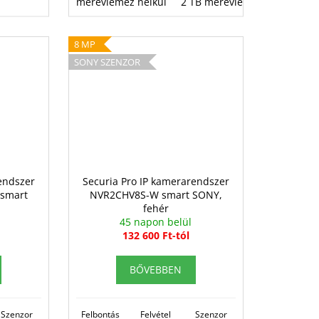
merevlemez nélkül
2 TB merevlemez
4 TB me
8 MP
SONY SZENZOR
endszer
Securia Pro IP kamerarendszer
smart
NVR2CHV8S-W smart SONY,
fehér
45 napon belül
132 600 Ft-tól
BŐVEBBEN
Szenzor
Felbontás
Felvétel
Szenzor