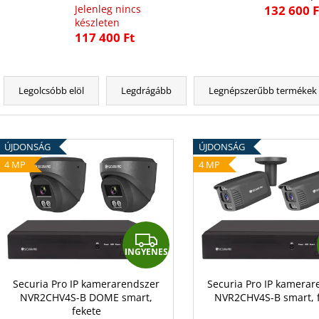
Jelenleg nincs
132 600 F
készleten
117 400 Ft
T
e
Legolcsóbb elöl
Legdrágább
Legnépszerűbb termékek
r
m
T
é
ÚJDONSÁG
ÚJDONSÁG
e
k
4 MP
4 MP
r
e
m
k
é
r
k
I
e
e
INGYENES
n
N
k
d
G
l
Securia Pro IP kamerarendszer
Securia Pro IP kamerar
e
NVR2CHV4S-B DOME smart,
NVR2CHV4S-B smart, 
i
Y
fekete
z