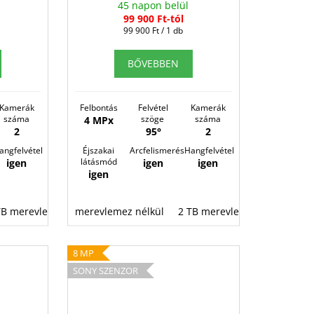
E
E
45 napon belül
99 900 Ft-tól
N
N
Egységár:
99 900 Ft / 1 db
E
E
BŐVEBBEN
S
S
Kamerák
Felbontás
Felvétel
Kamerák
száma
szöge
száma
4 MPx
2
95°
2
angfelvétel
Éjszakai
Arcfelismerés
Hangfelvétel
látásmód
igen
igen
igen
igen
TB merevlemez
merevlemez nélkül
8 TB merevlemez
2 TB merevlemez
8 TB me
8 MP
SONY SZENZOR