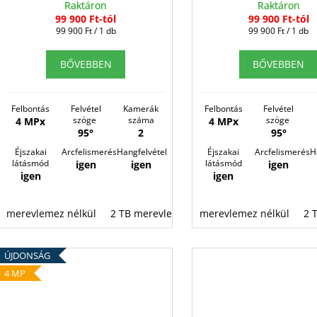
s
E
Raktáron
Raktáron
é
99 900 Ft-tól
99 900 Ft-tól
t
N
s
Egységár:
Egységár:
99 900 Ft / 1 db
99 900 Ft / 1 db
á
E
e
j
BŐVEBBEN
BŐVEBBEN
S
a
Felbontás
Felvétel
Kamerák
Felbontás
Felvétel
szöge
száma
szöge
4 MPx
4 MPx
95°
2
95°
Éjszakai
Arcfelismerés
Hangfelvétel
Éjszakai
Arcfelismerés
H
látásmód
látásmód
igen
igen
igen
igen
igen
merevlemez nélkül
2 TB merevlemez
merevlemez nélkül
2 
ÚJDONSÁG
4 MP