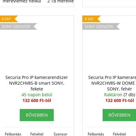
merevlemez nélkül
2 TB merevlemez
8 TB merevlemez
8 MP
8 MP
SONY SZENZOR
SONY SZENZOR
Securia Pro IP kamerarendszer
Securia Pro IP kamerar
NVR2CHV8S-B smart SONY,
NVR2CHV8S-W DOME 
fekete
SONY, fehér
45 napon belül
Raktáron
(7 db)
132 600 Ft-tól
132 600 Ft-tól
BŐVEBBEN
BŐVEBBEN
Felbontás
Felvétel
Szenzor
Felbontás
Felvétel