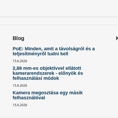
t
á
s
e
l
e
m
Blog
e
i
PoE: Minden, amit a távolságról és a
teljesítményről tudni kell
15.6.2026
2,88 mm-es objektívvel ellátott
kamerarendszerek - előnyök és
felhasználási módok
15.6.2026
Kamera megosztása egy másik
felhasználóval
15.6.2026