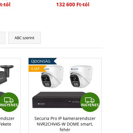
t-tól
132 600 Ft-tól
ABC szerint
ÚJDONSÁG
4 MP
I
I
INGYENES
INGYENES
N
N
G
G
endszer
Securia Pro IP kamerarendszer
fekete
NVR2CHV4S-W DOME smart,
Y
Y
fehér