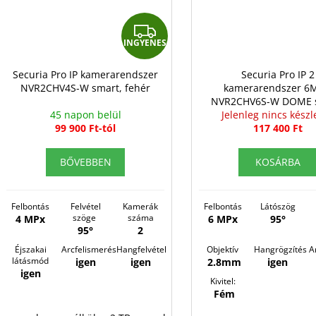
I
INGYENES
N
G
Securia Pro IP kamerarendszer
Securia Pro IP 2
NVR2CHV4S-W smart, fehér
kamerarendszer 6M
Y
NVR2CHV6S-W DOME s
E
45 napon belül
Jelenleg nincs készl
fehér, fém
99 900 Ft-tól
117 400 Ft
N
E
BŐVEBBEN
KOSÁRBA
S
Felbontás
Felvétel
Kamerák
Felbontás
Látószög
szöge
száma
4 MPx
6 MPx
95°
95°
2
Éjszakai
Arcfelismerés
Hangfelvétel
Objektív
Hangrögzítés
A
látásmód
igen
igen
2.8mm
igen
igen
Kivitel:
Fém