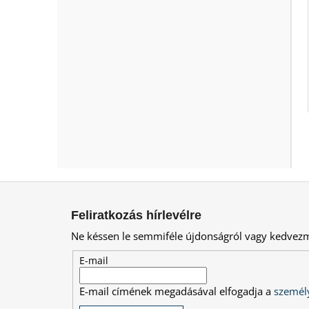
L
á
Feliratkozás hírlevélre
b
Ne késsen le semmiféle újdonságról vagy kedvez
l
é
E-mail
c
E-mail címének megadásával elfogadja a
személy