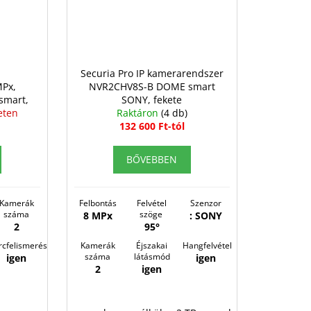
Securia Pro IP kamerarendszer
Px,
NVR2CHV8S-B DOME smart
mart,
SONY, fekete
eten
Raktáron
(4 db)
132 600 Ft-tól
BŐVEBBEN
Kamerák
Felbontás
Felvétel
Szenzor
száma
szöge
8 MPx
: SONY
2
95°
rcfelismerés
Kamerák
Éjszakai
Hangfelvétel
száma
látásmód
igen
igen
2
igen