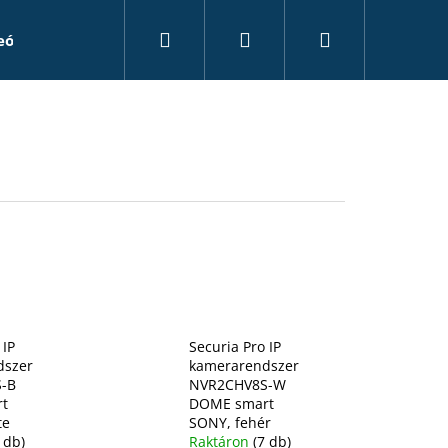
Keresés
Bejelentkezés
Kosár
eó rögzítők
Kiegészítők
Álkamerák
Tanác
 IP
Securia Pro IP
dszer
kamerarendszer
-B
NVR2CHV8S-W
t
DOME smart
te
SONY, fehér
 db)
Raktáron
(7 db)