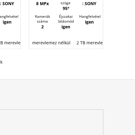
szöge
: SONY
8 MPx
: SONY
95°
angfelvétel
Kamerák
Éjszakai
Hangfelvétel
száma
látásmód
igen
igen
2
igen
TB merevlemez
TB merevlemez
merevlemez nélkül
4 TB merevlemez
8 TB merevlemez
2 TB merevlemez
4 TB me
k