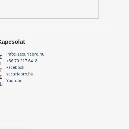
Kapcsolat
info
@
securiapro.hu
+36 70 217 6418
Facebook
securiapro.hu
Youtube