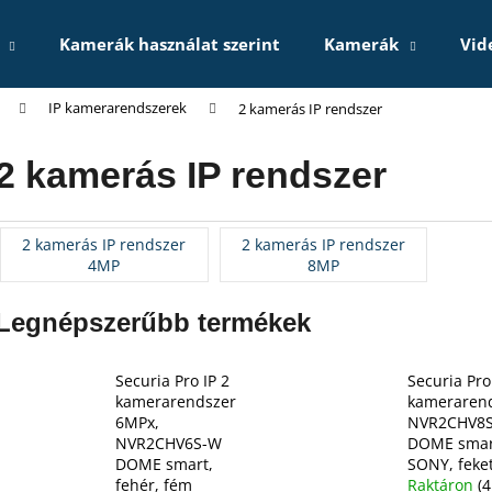
Kamerák használat szerint
Kamerák
Vid
IP kamerarendszerek
2 kamerás IP rendszer
Mit keres?
2 kamerás IP rendszer
KERESÉS
2 kamerás IP rendszer
2 kamerás IP rendszer
4MP
8MP
Ajánljuk
Legnépszerűbb termékek
Securia Pro IP 2
Securia Pro
kamerarendszer
kameraren
6MPx,
NVR2CHV8S
NVR2CHV6S-W
DOME smar
DOME smart,
SONY, feke
fehér, fém
Raktáron
(4