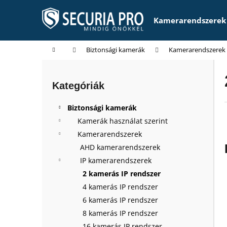
K
Ugrás
a
o
Kamerarendszerek
fő
Vissza
Vissza
s
tartalomhoz
a boltba
a boltba
á
Kezdőlap
Biztonsági kamerák
Kamerarendszerek
r
O
l
Kategóriák
Kategóriák
d
átugrása
a
Biztonsági kamerák
l
Kamerák használat szerint
s
Kamerarendszerek
ó
AHD kamerarendszerek
p
IP kamerarendszerek
a
2 kamerás IP rendszer
n
4 kamerás IP rendszer
e
6 kamerás IP rendszer
l
8 kamerás IP rendszer
16 kamerás IP rendszer