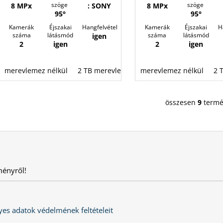
szöge
szöge
8 MPx
: SONY
8 MPx
95°
95°
Kamerák
Éjszakai
Hangfelvétel
Kamerák
Éjszakai
H
száma
látásmód
száma
látásmód
igen
2
igen
2
igen
merevlemez nélkül
2 TB merevlemez
merevlemez nélkül
4 TB merevlemez
8 
2 
összesen
9
termé
L
i
s
t
a
i
ményről!
r
á
n
y
es adatok védelmének feltételeit
í