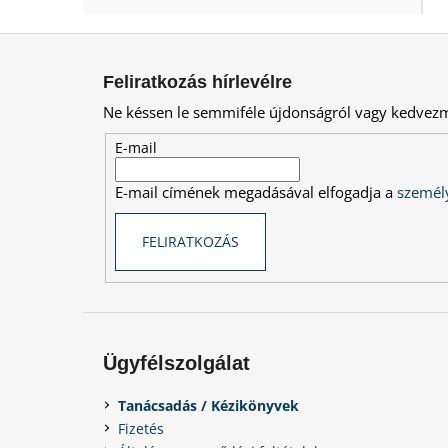
L
á
Feliratkozás hírlevélre
b
Ne késsen le semmiféle újdonságról vagy kedvez
l
é
E-mail
c
E-mail címének megadásával elfogadja a
személy
FELIRATKOZÁS
Ügyfélszolgálat
Tanácsadás / Kézikönyvek
Fizetés