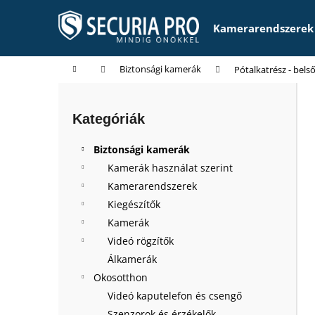
K
Ugrás
a
o
Kamerarendszerek
fő
Vissza
Vissza
s
tartalomhoz
a boltba
a boltba
á
Kezdőlap
Biztonsági kamerák
Pótalkatrész - bel
r
O
l
Kategóriák
Kategóriák
d
átugrása
a
Biztonsági kamerák
l
Kamerák használat szerint
s
Kamerarendszerek
ó
Kiegészítők
p
Kamerák
a
Videó rögzítők
n
Álkamerák
e
Okosotthon
l
Videó kaputelefon és csengő
Szenzorok és érzékelők