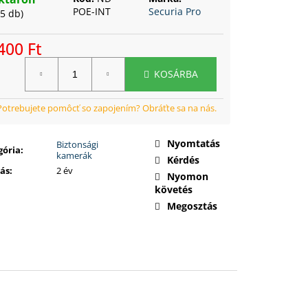
POE-INT
Securia Pro
15 db)
400 Ft
ségár:
KOSÁRBA
Nyomtatás
Biztonsági
gória
:
kamerák
Kérdés
lás
:
2 év
Nyomon
követés
Megosztás