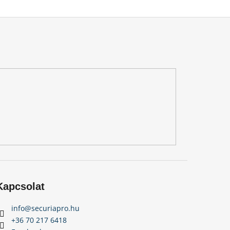
Kapcsolat
info
@
securiapro.hu
+36 70 217 6418