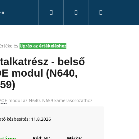
Keresés
Bejelentkezés
Kosár
eó rögzítők
Kiegészítők
Álkamerák
Tanác
értékelés
Ugrás az értékeléshez
k
s
talkatrész - belső
lése
E modul (N640,
59)
.
POE
modul az N640, N659 kamerasorozathoz
ató kézbesítés:
11.8.2026
ktáron
Kód:
ND-
Márka: