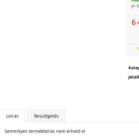
(> 
6 
Egy
Kate
Jótál
Leírás
Beszélgetés
Semmilyen termékleírás nem érhető el