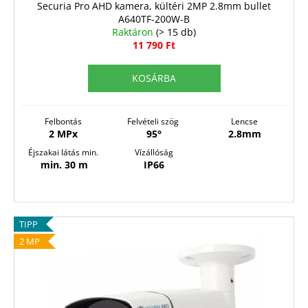
á
Securia Pro AHD kamera, kültéri 2MP 2.8mm bullet
A640TF-200W-B
j
Raktáron
(> 15 db)
a
11 790 Ft
KOSÁRBA
Felbontás
Felvételi szög
Lencse
2 MPx
95°
2.8mm
Éjszakai látás min.
Vízállóság
min. 30 m
IP66
TIPP
2 MP