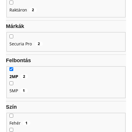
z
Raktáron
2
é
A
s
j
Márkák
e
á
n
l
Securia Pro
2
j
u
Felbontás
k
2MP
2
5MP
1
Szín
Fehér
1