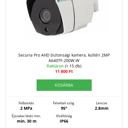
Securia Pro AHD biztonsági kamera, kültéri 2MP
A640TF-200W-W
Raktáron
(> 15 db)
11 800 Ft
KOSÁRBA
Felbontás
Felvételi szög
Lencse
2 MPx
95°
2.8mm
Éjszakai látás min.
Vízállóság
min. 30 m
IP66