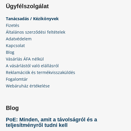
m
Ügyfélszolgálat
e
i
Tanácsadás / Kézikönyvek
Fizetés
Általános szerződési feltételek
Adatvédelem
Kapcsolat
Blog
Vásárlás ÁFA nélkül
A vásárlástól való elállásról
Reklamációk és termékvisszaküldés
Fogalomtár
Webáruház értékelése
Blog
PoE: Minden, amit a távolságról és a
teljesítményről tudni kell