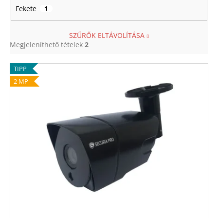
Fekete
1
SZŰRŐK ELTÁVOLÍTÁSA
Megjeleníthető tételek
2
T
TIPP
e
2 MP
r
m
é
k
e
k
l
i
s
t