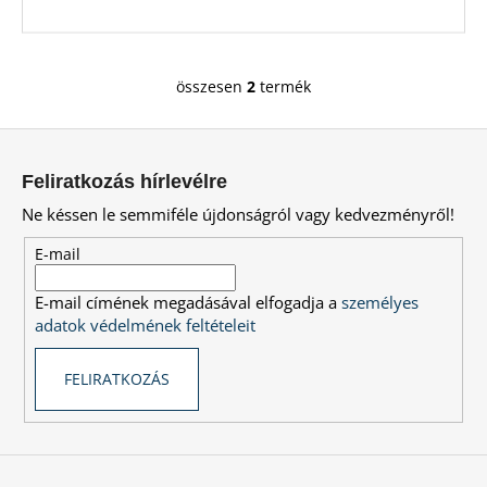
összesen
2
termék
L
i
L
s
á
t
Feliratkozás hírlevélre
a
b
Ne késsen le semmiféle újdonságról vagy kedvezményről!
i
l
r
é
E-mail
á
c
n
E-mail címének megadásával elfogadja a
személyes
y
adatok védelmének feltételeit
í
t
FELIRATKOZÁS
á
s
e
l
e