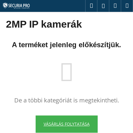
K
Ugrás
Keresés
Kosár
M
Bejelentk
a
o
fő
Vissza
Vissza
s
tartalomhoz
2MP IP kamerák
á
M
r
i
A terméket jelenleg előkészítjük.
t
k
e
r
e
s
?
De a többi kategóriát is megtekintheti.
VÁSÁRLÁS FOLYTATÁSA
KERESÉS