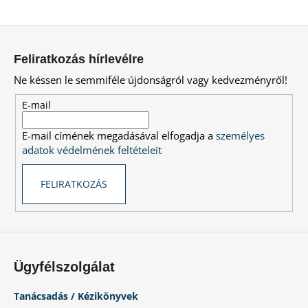
L
A
á
j
Feliratkozás hírlevélre
b
á
Ne késsen le semmiféle újdonságról vagy kedvezményről!
l
n
l
é
E-mail
j
c
u
E-mail címének megadásával elfogadja a
személyes
k
adatok védelmének feltételeit
FELIRATKOZÁS
Ügyfélszolgálat
Tanácsadás / Kézikönyvek