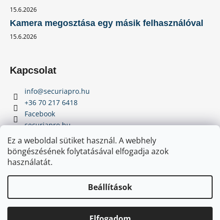
15.6.2026
Kamera megosztása egy másik felhasználóval
15.6.2026
Kapcsolat
info
@
securiapro.hu
+36 70 217 6418
Facebook
securiapro.hu
Youtube
Ez a weboldal sütiket használ. A webhely
böngészésének folytatásával elfogadja azok
használatát.
Beállítások
Elfogadom
Copyright 2026
SecuriaPro.hu
. Minden jog fenntartva.