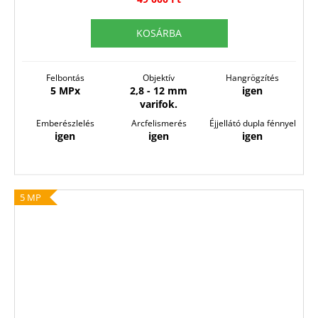
KOSÁRBA
Felbontás
Objektív
Hangrögzítés
5 MPx
2,8 - 12 mm
igen
varifok.
Emberészlelés
Arcfelismerés
Éjjellátó dupla fénnyel
igen
igen
igen
5 MP