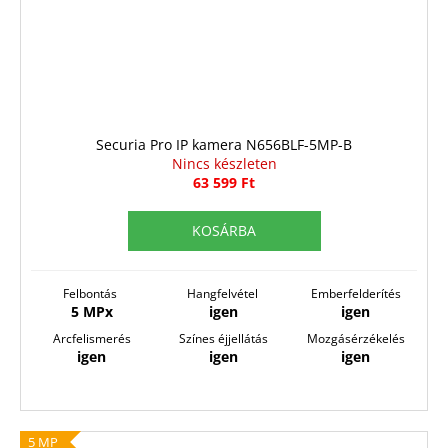
Securia Pro IP kamera N656BLF-5MP-B
Nincs készleten
63 599 Ft
KOSÁRBA
Felbontás
Hangfelvétel
Emberfelderítés
5 MPx
igen
igen
Arcfelismerés
Színes éjjellátás
Mozgásérzékelés
igen
igen
igen
5 MP