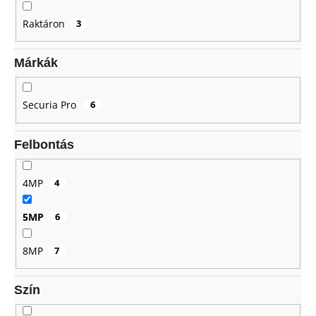
z
Raktáron
3
é
A
s
j
Márkák
e
á
n
l
Securia Pro
6
j
u
Felbontás
k
4MP
4
5MP
6
8MP
7
Szín