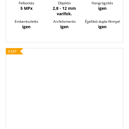
Felbontás
Objektív
Hangrögzítés
5 MPx
2,8 - 12 mm
igen
varifok.
Emberészlelés
Arcfelismerés
Éjjellátó dupla fénnyel
igen
igen
igen
8 MP