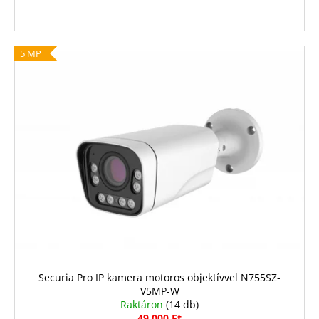
5 MP
Securia Pro IP kamera motoros objektívvel N755SZ-
V5MP-W
Raktáron
(14 db)
49 000 Ft