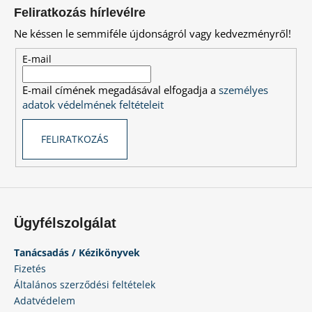
á
t
Feliratkozás hírlevélre
a
b
Ne késsen le semmiféle újdonságról vagy kedvezményről!
i
l
r
é
E-mail
á
c
n
E-mail címének megadásával elfogadja a
személyes
y
adatok védelmének feltételeit
í
t
FELIRATKOZÁS
á
s
e
l
e
m
Ügyfélszolgálat
e
i
Tanácsadás / Kézikönyvek
Fizetés
Általános szerződési feltételek
Adatvédelem