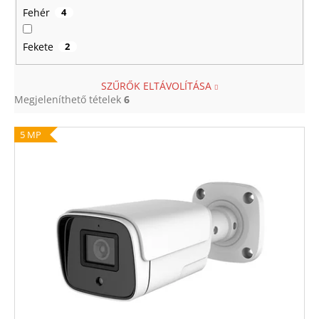
Fehér
4
Fekete
2
SZŰRŐK ELTÁVOLÍTÁSA
Megjeleníthető tételek
6
T
5 MP
e
r
m
é
k
e
k
l
i