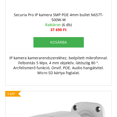
s
t
á
Securia Pro IP kamera 5MP POE 4mm bullet N657T-
500W-W
j
Raktáron
(6 db)
a
37 690 Ft
KOSÁRBA
IP kamera kamerarendszerekhez, beépített mikrofonnal.
Felbontás 5 Mpx, 4 mm objektív, látószög 80 °.
Arcfelismerő funkció, Onvif, POE, Audio hangátvitel.
Micro SD kártya foglalat.
5 MP