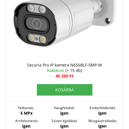
Securia Pro IP kamera N656BLF-5MP-W
Raktáron
(> 15 db)
45 250 Ft
KOSÁRBA
Felbontás
Hangfelvétel
Emberfelderítés
5 MPx
igen
igen
Arcfelismerés
Színes éjjellátás
Mozgásérzékelés
igen
igen
igen