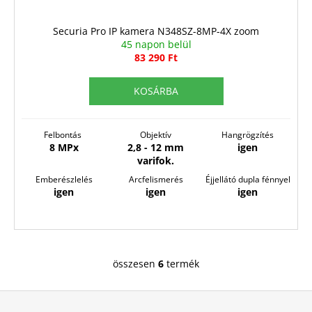
Securia Pro IP kamera N348SZ-8MP-4X zoom
45 napon belül
83 290 Ft
KOSÁRBA
Felbontás
Objektív
Hangrögzítés
8 MPx
2,8 - 12 mm
igen
varifok.
Emberészlelés
Arcfelismerés
Éjjellátó dupla fénnyel
igen
igen
igen
összesen
6
termék
L
i
L
s