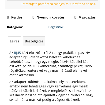
Kérdés
Nyomon követés
Megosztás
Kategória
:
Kiegészítők
Leírás
Beszélgetés
Az
RJ45
LAN elosztó 1-ről 2-re egy praktikus passzív
adapter RJ45 csatlakozós hálózati kábelekhez.
Lehetővé teszi, hogy egy meglévő LAN-kábellel két
eszközt, például IP-kamerákat, számítógépeket, NVR-
rögzítőket, routereket vagy más hálózati elemeket
csatlakoztasson.
Az adapter különösen alkalmas olyan esetekben,
amikor nem lehetséges vagy kényelmes egy másik
hálózati kábelt behúzni. A megfelelő csatlakozáshoz
két darab használata ajánlott - egyet a routernél vagy
switchnél, a másikat pedig a végeszközöknél.