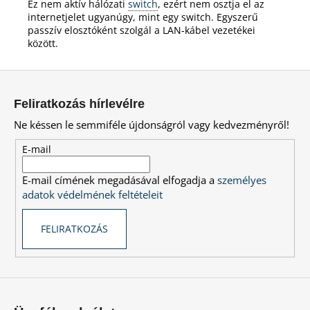
Ez nem aktív hálózati
switch
, ezért nem osztja el az
internetjelet ugyanúgy, mint egy switch. Egyszerű
passzív elosztóként szolgál a LAN-kábel vezetékei
között.
L
á
Feliratkozás hírlevélre
b
Ne késsen le semmiféle újdonságról vagy kedvezményről!
l
é
E-mail
c
E-mail címének megadásával elfogadja a
személyes
adatok védelmének feltételeit
FELIRATKOZÁS