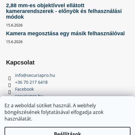
2,88 mm-es objektívvel ellátott
kamerarendszerek - előnyök és felhasználási
módok
15.6.2026
Kamera megosztása egy másik felhasználóval
15.6.2026
Kapcsolat
info
@
securiapro.hu
+36 70 217 6418
Facebook
securiapro.hu
Youtube
Ez a weboldal sütiket használ. A webhely
böngészésének folytatásával elfogadja azok
használatát.
Beállítások