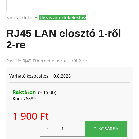
A
Nincs értékelés
Ugrás az értékeléshez
A
termék
j
átlagos
RJ45 LAN elosztó 1-ről
á
értékelése
n
5-
2-re
l
ből
j
0,0
csillag.
u
Passzív
RJ45
Ethernet elosztó 1-ről 2-re
k
Várható kézbesítés:
10.8.2026
Raktáron
(> 15 db)
Kód:
76889
1 900 Ft
Egységár:
KOSÁRBA