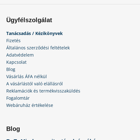
l
e
m
Ügyfélszolgálat
e
i
Tanácsadás / Kézikönyvek
Fizetés
Általános szerződési feltételek
Adatvédelem
Kapcsolat
Blog
Vásárlás ÁFA nélkül
A vásárlástól való elállásról
Reklamációk és termékvisszaküldés
Fogalomtár
Webáruház értékelése
Blog