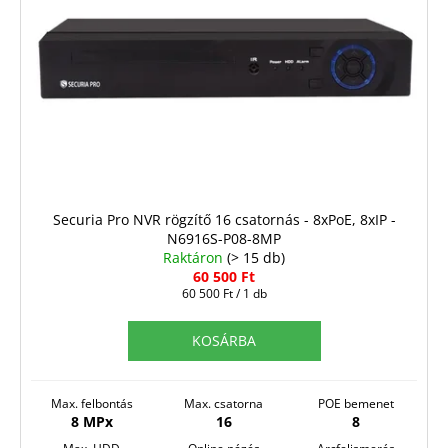
Securia Pro NVR rögzítő 16 csatornás - 8xPoE, 8xIP -
N6916S-P08-8MP
Raktáron
(> 15 db)
60 500 Ft
Egységár:
60 500 Ft / 1 db
KOSÁRBA
Max. felbontás
Max. csatorna
POE bemenet
8 MPx
16
8