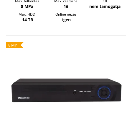
Max. felbontás
Max. csatorna
POE
8 MPx
16
nem támogatja
Max. HDD
Online nézés
14 TB
igen
8 MP