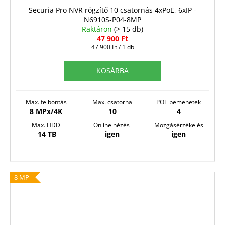
Securia Pro NVR rögzítő 10 csatornás 4xPoE, 6xIP -
N6910S-P04-8MP
Raktáron
(> 15 db)
47 900 Ft
Egységár:
47 900 Ft / 1 db
KOSÁRBA
Max. felbontás
Max. csatorna
POE bemenetek
8 MPx/4K
10
4
Max. HDD
Online nézés
Mozgásérzékelés
14 TB
igen
igen
8 MP