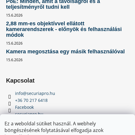
PoE: Minden, amit a távolságról és a
teljesítményről tudni kell
15.6.2026
2,88 mm-es objektívvel ellátott
kamerarendszerek - előnyök és felhasználási
módok
15.6.2026
Kamera megosztása egy másik felhasználóval
15.6.2026
Kapcsolat
info
@
securiapro.hu
+36 70 217 6418
Facebook
securiapro.hu
Youtube
Ez a weboldal sütiket használ. A webhely
böngészésének folytatásával elfogadja azok