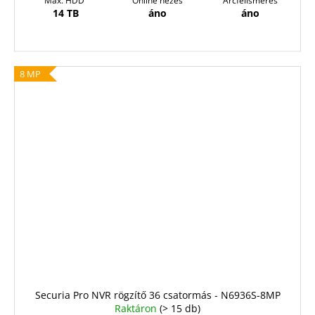
Max. HDD
Online nézés
Arcfelismerés
14 TB
áno
áno
8 MP
Securia Pro NVR rögzítő 36 csatormás - N6936S-8MP
Raktáron
(> 15 db)