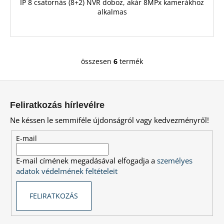
IP 8 csatornás (8+2) NVR doboz, akár 8MPx kamerákhoz
alkalmas
összesen
6
termék
L
i
L
s
á
t
Feliratkozás hírlevélre
a
b
Ne késsen le semmiféle újdonságról vagy kedvezményről!
i
l
r
é
E-mail
á
c
n
E-mail címének megadásával elfogadja a
személyes
y
adatok védelmének feltételeit
í
t
FELIRATKOZÁS
á
s
e