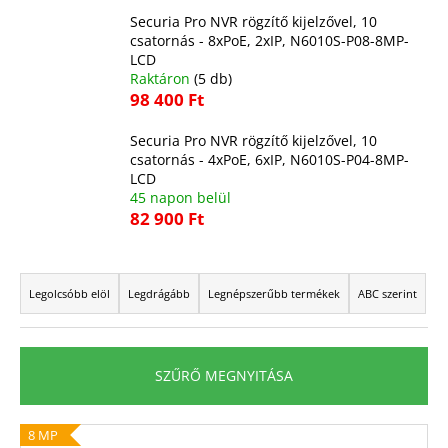
Securia Pro NVR rögzítő kijelzővel, 10
csatornás - 8xPoE, 2xIP, N6010S-P08-8MP-
A
LCD
Raktáron
(5 db)
j
98 400 Ft
á
n
Securia Pro NVR rögzítő kijelzővel, 10
l
csatornás - 4xPoE, 6xIP, N6010S-P04-8MP-
j
LCD
u
45 napon belül
k
82 900 Ft
T
e
Legolcsóbb elöl
Legdrágább
Legnépszerűbb termékek
ABC szerint
r
m
é
SZŰRŐ MEGNYITÁSA
k
e
T
8 MP