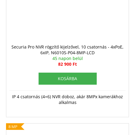
Securia Pro NVR rögzítő kijelzővel, 10 csatornás - 4xPoE,
6xIP, N6010S-P04-8MP-LCD
45 napon belül
82 900 Ft
KOSÁRBA
IP 4 csatornás (4+6) NVR doboz, akár 8MPx kamerákhoz
alkalmas
8 MP