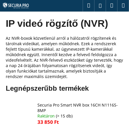
K
Ugrás
Keresés
Kosár
M
Bejelentk
a
o
fő
Vissza
Vissza
s
tartalomhoz
IP videó rögzítő (NVR)
á
M
r
i
Az NVR-boxok közvetlenül arról a hálózatról rögzítenek és
tárolnak videókat, amelyen működnek. Ezek a rendszerek
t
fejlett típusú kamerákkal, az úgynevezett IP-kamerákkal
k
működnek együtt. Innentől kezdve a felvevő feldolgozza a
videofelvételt. Az NVR-felvevő eszközöket úgy tervezték, hogy
e
a nap 24 órájában folyamatosan rögzítsenek videót, így
r
olyan funkciókat tartalmaznak, amelyek biztosítják a
e
rendszer maximális üzemidejét.
s
Legnépszerűbb termékek
?
Securia Pro Smart NVR box 16CH N1116S-
8MP
Raktáron
(> 15 db)
KERESÉS
33 850 Ft