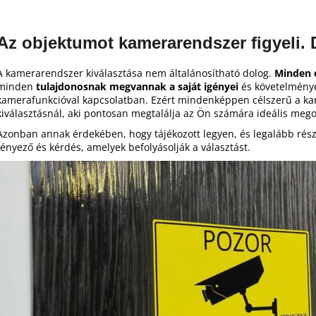
Az objektumot kamerarendszer figyeli.
A kamerarendszer kiválasztása nem általánosítható dolog.
Minden 
minden
tulajdonosnak megvannak a saját igényei
és követelménye
kamerafunkcióval kapcsolatban. Ezért mindenképpen célszerű a ka
kiválasztásnál, aki pontosan megtalálja az Ön számára ideális mego
Azonban annak érdekében, hogy tájékozott legyen, és legalább rész
tényező és kérdés, amelyek befolyásolják a választást.