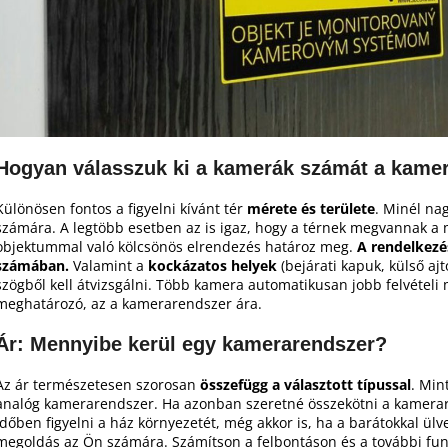
Hogyan válasszuk ki a kamerák számát a kame
Különösen fontos a figyelni kívánt tér
mérete és területe
. Minél na
számára. A legtöbb esetben az is igaz, hogy a térnek megvannak a m
objektummal való kölcsönös elrendezés határoz meg.
A rendelkezé
számában.
Valamint a
kockázatos helyek
(bejárati kapuk, külső aj
szögből kell átvizsgálni. Több kamera automatikusan jobb felvételi
meghatározó, az a kamerarendszer ára.
Ár: Mennyibe kerül egy kamerarendszer?
Az ár természetesen szorosan
összefügg a választott típussal
. Min
analóg kamerarendszer. Ha azonban szeretné összekötni a kamerare
időben figyelni a ház környezetét, még akkor is, ha a barátokkal ül
megoldás az Ön számára. Számítson a felbontáson és a további funkc