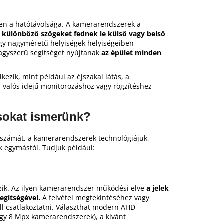
n a hatótávolsága. A kamerarendszerek a
ülönböző szögeket fednek le külső vagy belső
gy nagyméretű helyiségek helyiségeiben
agyszerű segítséget nyújtanak
az épület minden
ezik, mint például az éjszakai látás, a
 a valós idejű monitorozáshoz vagy rögzítéshez
usokat ismerünk?
 számát, a kamerarendszerek technológiájuk,
ek egymástól. Tudjuk például:
ik. Az ilyen kamerarendszer működési elve
a jelek
egítségével.
A felvétel megtekintéséhez vagy
ell csatlakoztatni. Választhat modern AHD
gy 8 Mpx kamerarendszerek), a kívánt