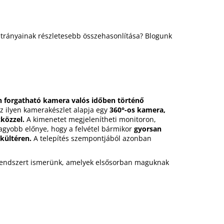
átrányainak részletesebb összehasonlítása? Blogunk
n forgatható kamera valós időben történő
z ilyen kamerakészlet alapja egy
360°-os kamera,
közzel.
A kimenetet megjelenítheti monitoron,
gyobb előnye, hogy a felvétel bármikor
gyorsan
kültéren.
A telepítés szempontjából azonban
arendszert ismerünk, amelyek elsősorban maguknak