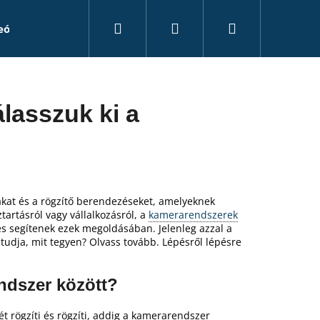
Keresés
Bejelentkezés
Kosár
eó rögzítők
Kiegészítők
Álkamerák
Tanác
lasszuk ki a
kat és a rögzítő berendezéseket, amelyeknek
artásról vagy vállalkozásról, a
kamerarendszerek
 segítenek ezek megoldásában. Jelenleg azzal a
 tudja, mit tegyen? Olvass tovább. Lépésről lépésre
ndszer között?
t rögzíti és rögzíti, addig a kamerarendszer