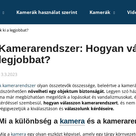
Kamerák használat szerint
Kamerák
Vid
 ki a legjobbat?
Mit keres?
Kamerarendszer: Hogyan vá
KERESÉS
legjobbat?
13.3.2023
Ajánljuk
A kamerarendszer
olyan összetevők összessége, beleértve a kamerá
köszönhetően
növelheti egy objektum biztonságát.
Legyen szó házt
ma már megbízhatóan megelőzik a lopásokat és vandalizmusokat, és
kérdéssel szembesül,
hogyan válasszon kamerarendszert
, és nem
végigvezetjük a kiválasztáson és
válaszolunk kérdéseire.
Mi a különbség a
kamera
és a kamerare
Míg a
kamera
egy olyan eszközt képvisel, amely egy tárgy környezeté