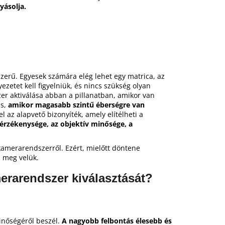
yásolja.
zerű. Egyesek számára elég lehet egy matrica, az
zetet kell figyelniük, és nincs szükség olyan
zer aktiválása abban a pillanatban, amikor van
is,
amikor magasabb szintű éberségre van
l az alapvető bizonyíték, amely elítélheti a
érzékenysége, az objektív minősége, a
kamerarendszerről. Ezért, mielőtt döntene
n meg velük.
erarendszer kiválasztását?
nőségéről beszél.
A nagyobb felbontás élesebb és