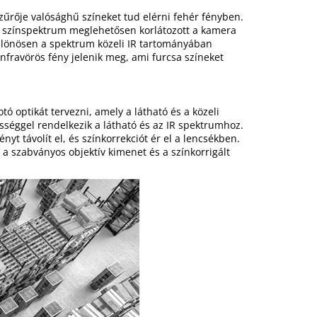
zűrője valósághű színeket tud elérni fehér fényben.
t színspektrum meglehetősen korlátozott a kamera
ülönösen a spektrum közeli IR tartományában
nfravörös fény jelenik meg, ami furcsa színeket
ó optikát tervezni, amely a látható és a közeli
ességgel rendelkezik a látható és az IR spektrumhoz.
yt távolít el, és színkorrekciót ér el a lencsékben.
 a szabványos objektív kimenet és a színkorrigált