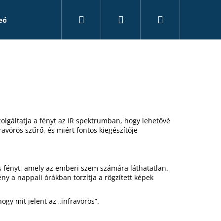
Keresés
Bejelentkezés
Kosár
eó rögzítők
Kiegészítők
Álkamerák
Tanác
olgáltatja a fényt az IR spektrumban, hogy lehetővé
avörös szűrő, és miért fontos kiegészítője
ös fényt, amely az emberi szem számára láthatatlan.
fény a nappali órákban torzítja a rögzített képek
hogy mit jelent az „infravörös”.