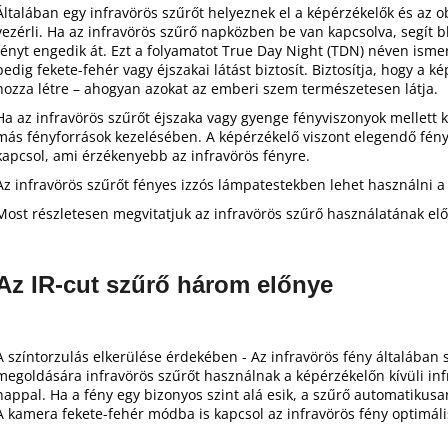
Általában egy infravörös szűrőt helyeznek el a képérzékelők és az o
vezérli. Ha az infravörös szűrő napközben be van kapcsolva, segít bl
fényt engedik át. Ezt a folyamatot True Day Night (TDN) néven ismer
pedig fekete-fehér vagy éjszakai látást biztosít. Biztosítja, hogy a k
hozza létre – ahogyan azokat az emberi szem természetesen látja.
Ha az infravörös szűrőt éjszaka vagy gyenge fényviszonyok mellett k
más fényforrások kezelésében. A képérzékelő viszont elegendő fény
kapcsol, ami érzékenyebb az infravörös fényre.
Az infravörös szűrőt fényes izzós lámpatestekben lehet használni
Most részletesen megvitatjuk az infravörös szűrő használatának elő
Az IR-cut szűrő három előnye
A színtorzulás elkerülése érdekében - Az infravörös fény általában
megoldására infravörös szűrőt használnak a képérzékelőn kívüli in
nappal. Ha a fény egy bizonyos szint alá esik, a szűrő automatikusan 
A kamera fekete-fehér módba is kapcsol az infravörös fény optimál