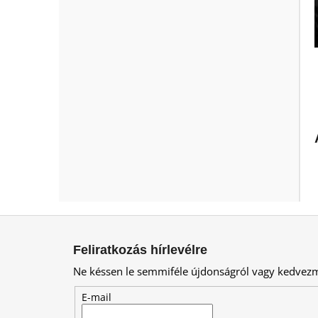
L
á
Feliratkozás hírlevélre
b
Ne késsen le semmiféle újdonságról vagy kedvez
l
é
E-mail
c