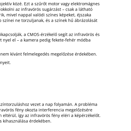
bjektív közé. Ezt a szűrőt motor vagy elektromágnes
okkolni az infravörös sugárzást – csak a látható
ik, mivel nappal valódi színes képeket, éjszaka
ép színei ne torzuljanak, és a színek hű ábrázolását
ikapcsolják, a CMOS-érzékelő segít az infravörös és
t nyel el – a kamera pedig fekete-fehér módba
 a nem kívánt felmelegedés megelőzése érdekében.
nyeit.
 színtorzuláshoz vezet a nap folyamán. A probléma
fravörös fény okozta interferencia megelőzésére
eltérül, így az infravörös fény eléri a képérzékelőt.
is kihasználása érdekében.