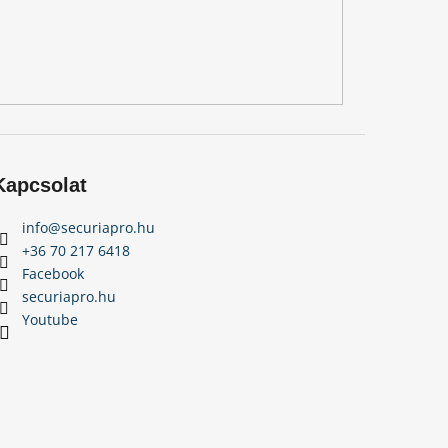
Kapcsolat
info
@
securiapro.hu
+36 70 217 6418
Facebook
securiapro.hu
Youtube