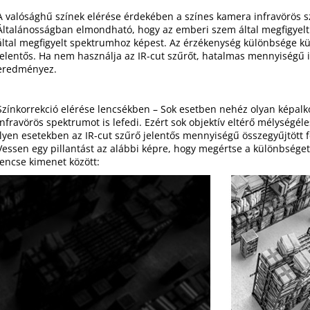
A valósághű színek elérése érdekében a színes kamera infravörös s
Általánosságban elmondható, hogy az emberi szem által megfigyel
által megfigyelt spektrumhoz képest. Az érzékenység különbsége k
jelentős. Ha nem használja az IR-cut szűrőt, hatalmas mennyiségű i
eredményez.
Színkorrekció elérése lencsékben – Sok esetben nehéz olyan képalkot
infravörös spektrumot is lefedi. Ezért sok objektív eltérő mélységél
Ilyen esetekben az IR-cut szűrő jelentős mennyiségű összegyűjtött fén
Vessen egy pillantást az alábbi képre, hogy megértse a különbséget
lencse kimenet között: