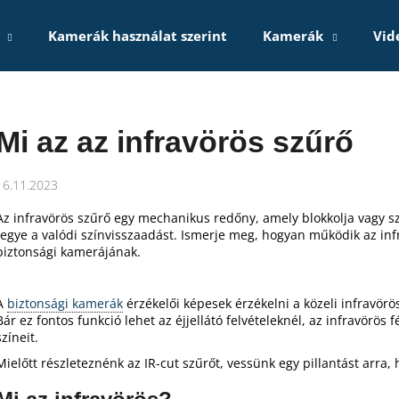
Kamerák használat szerint
Kamerák
Vid
Mit keres?
Mi az az infravörös szűrő
KERESÉS
16.11.2023
Az infravörös szűrő egy mechanikus redőny, amely blokkolja vagy sz
tegye a valódi színvisszaadást. Ismerje meg, hogyan működik az infr
Ajánljuk
biztonsági kamerájának.
A
biztonsági kamerák
érzékelői képesek érzékelni a közeli infravör
Bár ez fontos funkció lehet az éjjellátó felvételeknél, az infravörös 
színeit.
Mielőtt részleteznénk az IR-cut szűrőt, vessünk egy pillantást arra, 