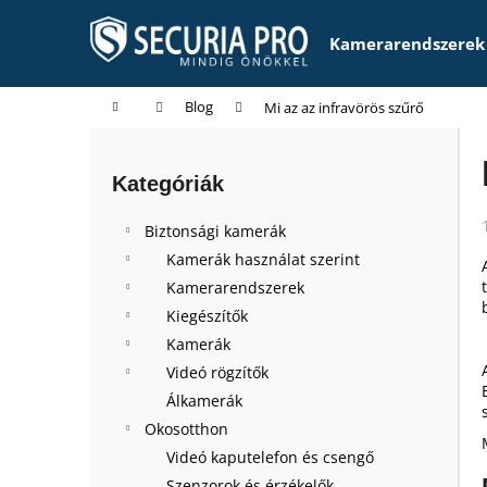
K
Ugrás
a
o
Kamerarendszerek
fő
Vissza
Vissza
s
tartalomhoz
a boltba
a boltba
á
Kezdőlap
Blog
Mi az az infravörös szűrő
r
O
l
Kategóriák
Kategóriák
d
átugrása
a
Biztonsági kamerák
l
Kamerák használat szerint
s
Kamerarendszerek
ó
Kiegészítők
p
Kamerák
a
Videó rögzítők
n
Álkamerák
e
Okosotthon
l
Videó kaputelefon és csengő
Szenzorok és érzékelők