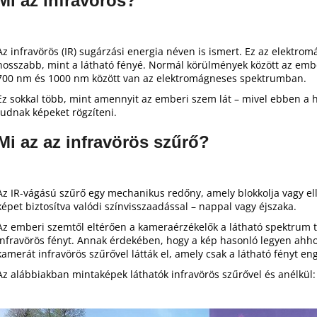
Mi az infravörös?
Az infravörös (IR) sugárzási energia néven is ismert. Ez az elekt
hosszabb, mint a látható fényé. Normál körülmények között az emb
700 nm és 1000 nm között van az elektromágneses spektrumban.
Ez sokkal több, mint amennyit az emberi szem lát – mivel ebben a
tudnak képeket rögzíteni.
Mi az az infravörös szűrő?
Az IR-vágású szűrő egy mechanikus redőny, amely blokkolja vagy ell
képet biztosítva valódi színvisszaadással – nappal vagy éjszaka.
Az emberi szemtől eltérően a kameraérzékelők a látható spektrum ta
infravörös fényt. Annak érdekében, hogy a kép hasonló legyen ahho
kamerát infravörös szűrővel látták el, amely csak a látható fényt eng
Az alábbiakban mintaképek láthatók infravörös szűrővel és anélkül: