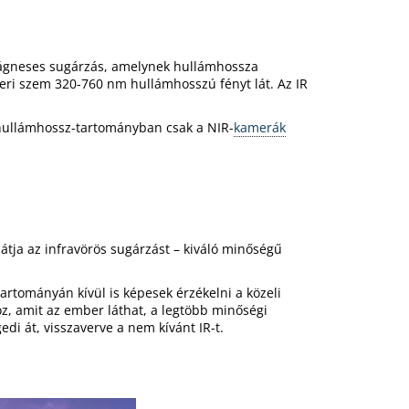
romágneses sugárzás, amelynek hullámhossza
eri szem 320-760 nm hullámhosszú fényt lát. Az IR
 hullámhossz-tartományban csak a NIR-
kamerák
átja az infravörös sugárzást – kiváló minőségű
rtományán kívül is képesek érzékelni a közeli
z, amit az ember láthat, a legtöbb minőségi
edi át, visszaverve a nem kívánt IR-t.