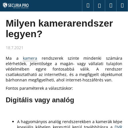
K
Ugrás
Keresés
Kosár
M
Bejelentk
a
o
fő
Vissza
Vissza
s
tartalomhoz
Milyen kamerarendszer
á
M
legyen?
r
i
t
18.7.2021
k
Ma a
kamera
rendszerek szinte mindenki számára
e
elérhetőek. Jelentősége a magán- vagy vállalati tulajdon
r
védelmében egyre fontosabbá válik. A rendszer
csatlakoztatható az internethez, és a megfigyelt objektumot
e
bárhonnan megfigyelheti, ahol internet-hozzáférés van.
s
Fontos paraméterek a választáskor:
?
Digitális vagy analóg
KERESÉS
A hagyományos analóg rendszerekben a kamerák képe
koaxiális kábelen keresztül kerül továbbításra a
DVR