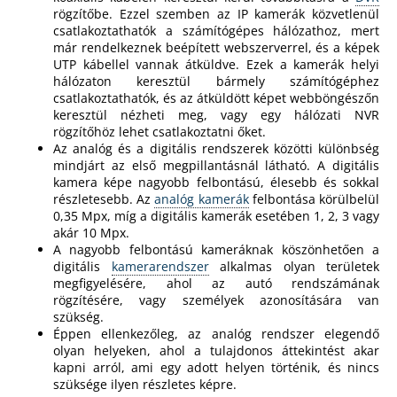
rögzítőbe. Ezzel szemben az IP kamerák közvetlenül
csatlakoztathatók a számítógépes hálózathoz, mert
már rendelkeznek beépített webszerverrel, és a képek
A
UTP kábellel vannak átküldve. Ezek a kamerák helyi
j
hálózaton keresztül bármely számítógéphez
á
csatlakoztathatók, és az átküldött képet webböngészőn
n
keresztül nézheti meg, vagy egy hálózati NVR
l
rögzítőhöz lehet csatlakoztatni őket.
Az analóg és a digitális rendszerek közötti különbség
j
mindjárt az első megpillantásnál látható. A digitális
u
kamera képe nagyobb felbontású, élesebb és sokkal
k
részletesebb. Az
analóg kamerák
felbontása körülbelül
0,35 Mpx, míg a digitális kamerák esetében 1, 2, 3 vagy
akár 10 Mpx.
A nagyobb felbontású kameráknak köszönhetően a
digitális
kamerarendszer
alkalmas olyan területek
megfigyelésére, ahol az autó rendszámának
rögzítésére, vagy személyek azonosítására van
szükség.
Éppen ellenkezőleg, az analóg rendszer elegendő
olyan helyeken, ahol a tulajdonos áttekintést akar
kapni arról, ami egy adott helyen történik, és nincs
szüksége ilyen részletes képre.