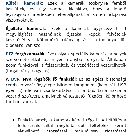
Kültéri kamerák
: Ezek a kamerák többnyire fémből
készültek, és úgy vannak kialakítva, hogy a lehető
legnagyobb mértékben ellenálljanak a kültéri időjárási
viszonyoknak.
Éjjellátó kamerák
: Ezek a kamerák úgynevezett IR
megvilágítást használnak éjszakai képek, felvételek
készítéséhez. Különböző utánvilágítási tartományú IR-
diódákról van szó.
PTZ
forgókamerák
: Ezek olyan speciális kamerák, amelyek
szervomotorokkal bármilyen irányba forognak. Általában
zoom funkcióval is felszereltek, és vezérléssel vezérelhetők
(forgásirány, nagyítás)
A
DVR
, NVR r
ögzítők
fő funkciói
: Ez az egész biztonsági
rendszer vezérlőegysége. Minden komponens (kamerák, USB
egér ...) ide van csatlakoztatva. Ez a box tartalmazza a
vezérlő szoftvert, amelynek változatától függően különböző
funkciói vannak:
Funkció, amely a kamerák képeit rögzíti. A feltöltés a
felhasználó által meghatározott feltételek szerint
aktiválható. Mozgással, manuálisan, riasztással