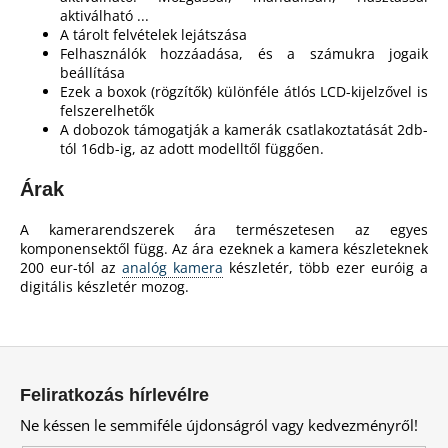
aktiválható ...
A tárolt felvételek lejátszása
Felhasználók hozzáadása, és a számukra jogaik
beállítása
Ezek a boxok (rögzítők) különféle átlós LCD-kijelzővel is
felszerelhetők
A dobozok támogatják a kamerák csatlakoztatását 2db-
tól 16db-ig, az adott modelltől függően.
Árak
A kamerarendszerek ára természetesen az egyes
komponensektől függ. Az ára ezeknek a kamera készleteknek
200 eur-tól az
analóg kamera
készletér, több ezer euróig a
digitális készletér mozog.
L
á
Feliratkozás hírlevélre
b
Ne késsen le semmiféle újdonságról vagy kedvezményről!
l