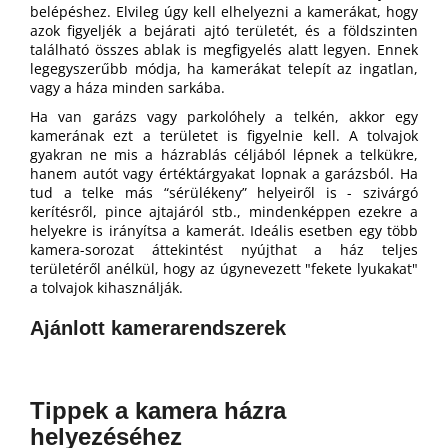
belépéshez. Elvileg úgy kell elhelyezni a kamerákat, hogy
azok figyeljék a bejárati ajtó területét, és a földszinten
található összes ablak is megfigyelés alatt legyen. Ennek
legegyszerűbb módja, ha kamerákat telepít az ingatlan,
vagy a háza minden sarkába.
Ha van garázs vagy parkolóhely a telkén, akkor egy
kamerának ezt a területet is figyelnie kell. A tolvajok
gyakran ne mis a házrablás céljából lépnek a telkükre,
hanem autót vagy értéktárgyakat lopnak a garázsból. Ha
tud a telke más “sérülékeny” helyeiről is - szivárgó
kerítésről, pince ajtajáról stb., mindenképpen ezekre a
helyekre is irányítsa a kamerát. Ideális esetben egy több
kamera-sorozat áttekintést nyújthat a ház teljes
területéről anélkül, hogy az úgynevezett "fekete lyukakat"
a tolvajok kihasználják.
Ajánlott kamerarendszerek
Tippek a kamera házra
helyezéséhez