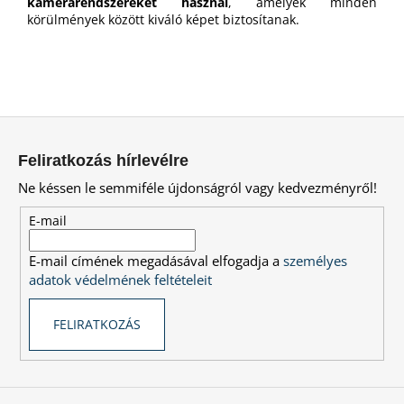
kamerarendszereket használ
, amelyek minden
körülmények között kiváló képet biztosítanak.
L
á
Feliratkozás hírlevélre
b
Ne késsen le semmiféle újdonságról vagy kedvezményről!
l
é
E-mail
c
E-mail címének megadásával elfogadja a
személyes
adatok védelmének feltételeit
FELIRATKOZÁS