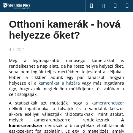
K
Ugrás
Keresés
Kosár
M
Bejelentk
a
o
fő
Vissza
Vissza
s
tartalomhoz
O
Otthoni kamerák - hová
á
l
M
helyezze őket?
r
d
i
a
t
4.7.2021
l
k
s
Még a legmagasabb minőségű kamerákkal is
e
rendelkezhet a nap alatt, de ha rossz helyre helyezi őket,
ó
r
soha nem fogják teljes mértékben teljesíteni a céljukat.
p
Ebben a cikkben adunk egy pár tanácsot, hogyan
e
a
helyezze el a
kamerákat a házára
vagy más ingatlanra
s
úgy, hogy azok megfelelően működjenek, és valóban a
n
?
célt szolgálják.
e
A statisztikák azt mutatják, hogy a
kamerarendszer
l
nélküli ingatlanokat a tolvajok és a vandálok kétszer
akkora eséllyel választják "áldozatuknak", mint azokat,
melyek kamerarendszerrel rendelkeznek.
A
KERESÉS
kamerarendszer
nemcsak a bizonyítékok előállításának
eszközeként fog szolgálni. Ez egy jó megelőzés, amely