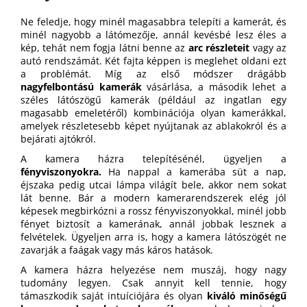
Ne feledje, hogy minél magasabbra telepíti a kamerát, és
minél nagyobb a látómezője, annál kevésbé lesz éles a
kép, tehát nem fogja látni benne az
arc részleteit
vagy az
autó rendszámát. Két fajta képpen is meglehet oldani ezt
a problémát. Míg az első módszer drágább
nagyfelbontású kamerák
vásárlása, a második lehet a
széles látószögű kamerák (például az ingatlan egy
magasabb emeletéről) kombinációja olyan kamerákkal,
amelyek részletesebb képet nyújtanak az ablakokról és a
bejárati ajtókról.
A kamera házra telepítésénél, ügyeljen a
fényviszonyokra.
Ha nappal a kamerába süt a nap,
éjszaka pedig utcai lámpa világít bele, akkor nem sokat
lát benne. Bár a modern kamerarendszerek elég jól
képesek megbirkózni a rossz fényviszonyokkal, minél jobb
fényet biztosít a kamerának, annál jobbak lesznek a
felvételek. Ügyeljen arra is, hogy a kamera látószögét ne
zavarják a faágak vagy más káros hatások.
A kamera házra helyezése nem muszáj, hogy nagy
tudomány legyen. Csak annyit kell tennie, hogy
támaszkodik saját intuíciójára és olyan
kiváló minőségű