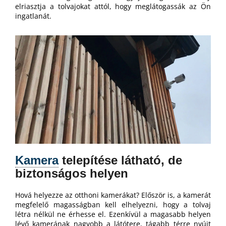
elriasztja a tolvajokat attól, hogy meglátogassák az Ön
ingatlanát.
A
j
á
n
l
j
u
k
Kamera
telepítése látható, de
biztonságos helyen
Hová helyezze az otthoni kamerákat? Először is, a kamerát
megfelelő magasságban kell elhelyezni, hogy a tolvaj
létra nélkül ne érhesse el. Ezenkívül a magasabb helyen
lévő kamerának nagyobb a látótere, tágabb térre nyújt