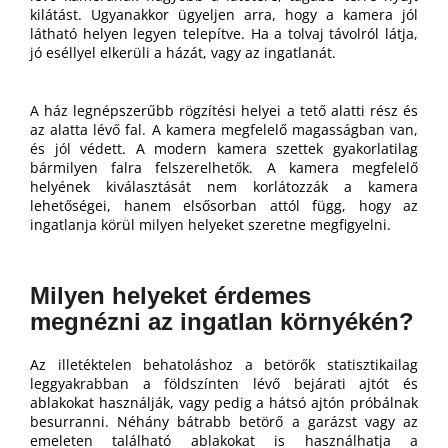
kilátást. Ugyanakkor ügyeljen arra, hogy a kamera jól
látható helyen legyen telepítve. Ha a tolvaj távolról látja,
jó eséllyel elkerüli a házát, vagy az ingatlanát.
A ház legnépszerűbb rögzítési helyei a tető alatti rész és
az alatta lévő fal. A kamera megfelelő magasságban van,
és jól védett. A modern kamera szettek gyakorlatilag
bármilyen falra felszerelhetők. A kamera megfelelő
helyének kiválasztását nem korlátozzák a kamera
lehetőségei, hanem elsősorban attól függ, hogy az
ingatlanja körül milyen helyeket szeretne megfigyelni.
Milyen helyeket érdemes
megnézni az ingatlan környékén?
Az illetéktelen behatoláshoz a betörők statisztikailag
leggyakrabban a földszínten lévő bejárati ajtót és
ablakokat használják, vagy pedig a hátsó ajtón próbálnak
besurranni. Néhány bátrabb betörő a garázst vagy az
emeleten található ablakokat is használhatja a