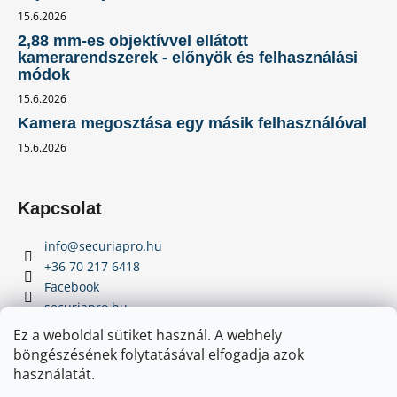
15.6.2026
2,88 mm-es objektívvel ellátott
kamerarendszerek - előnyök és felhasználási
módok
15.6.2026
Kamera megosztása egy másik felhasználóval
15.6.2026
Kapcsolat
info
@
securiapro.hu
+36 70 217 6418
Facebook
securiapro.hu
Youtube
Ez a weboldal sütiket használ. A webhely
böngészésének folytatásával elfogadja azok
használatát.