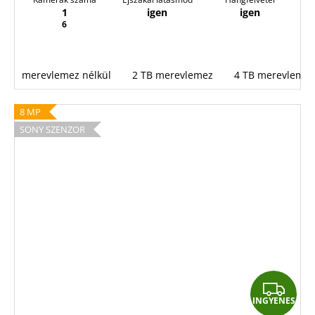
1
igen
igen
6
merevlemez nélkül
2 TB merevlemez
4 TB merevlemez
8 MP
SONY SZENZOR
I
INGYENES
N