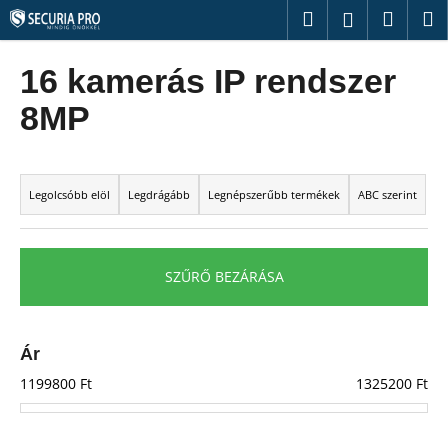
K
Ugrás
Keresés
Kosár
M
Bejelentk
a
o
fő
Vissza
Vissza
s
tartalomhoz
16 kamerás IP rendszer
á
M
8MP
r
i
t
T
k
e
Legolcsóbb elöl
Legdrágább
Legnépszerűbb termékek
ABC szerint
e
r
r
m
e
é
SZŰRŐ BEZÁRÁSA
s
k
?
e
k
Ár
r
1199800
Ft
1325200
Ft
e
KERESÉS
n