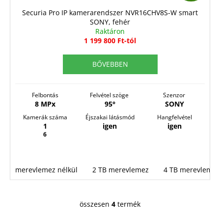
G
Securia Pro IP kamerarendszer NVR16CHV8S-W smart
SONY, fehér
Y
Raktáron
E
1 199 800 Ft-tól
N
BŐVEBBEN
E
S
Felbontás
Felvétel szöge
Szenzor
8 MPx
95°
SONY
Kamerák száma
Éjszakai látásmód
Hangfelvétel
1
igen
igen
6
merevlemez nélkül
2 TB merevlemez
4 TB merevlemez
összesen
4
termék
L
i