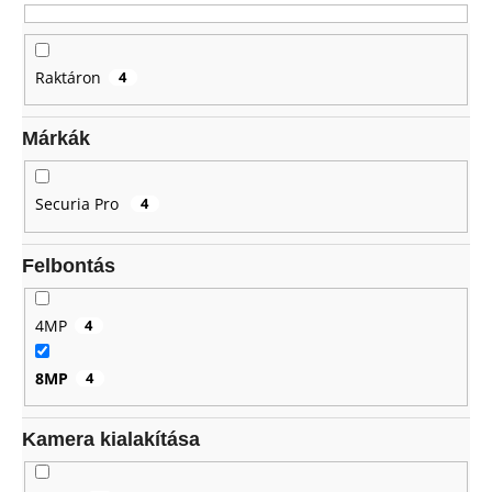
d
e
z
A
Raktáron
4
j
é
á
s
n
Márkák
e
l
j
Securia Pro
4
u
k
Felbontás
4MP
4
8MP
4
Kamera kialakítása