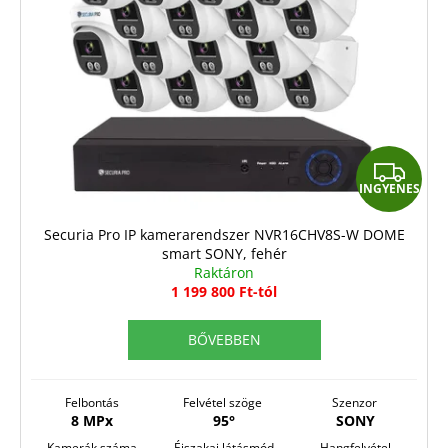
I
INGYENES
N
G
Securia Pro IP kamerarendszer NVR16CHV8S-W DOME
smart SONY, fehér
Y
Raktáron
E
1 199 800 Ft-tól
N
BŐVEBBEN
E
S
Felbontás
Felvétel szöge
Szenzor
8 MPx
95°
SONY
Kamerák száma
Éjszakai látásmód
Hangfelvétel