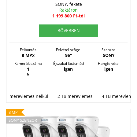
SONY, fekete
Y
Raktáron
E
1 199 800 Ft-tól
N
BŐVEBBEN
E
S
Felbontás
Felvétel szöge
Szenzor
8 MPx
95°
SONY
Kamerák száma
Éjszakai látásmód
Hangfelvétel
1
igen
igen
6
merevlemez nélkül
2 TB merevlemez
4 TB merevlemez
8 MP
SONY SZENZOR