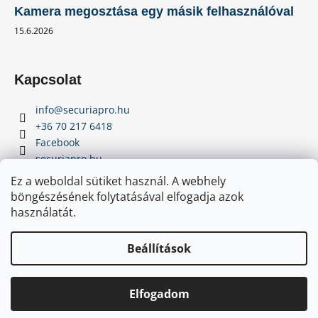
Kamera megosztása egy másik felhasználóval
15.6.2026
Kapcsolat
info
@
securiapro.hu
+36 70 217 6418
Facebook
securiapro.hu
Youtube
Ez a weboldal sütiket használ. A webhely
böngészésének folytatásával elfogadja azok
használatát.
Beállítások
Elfogadom
Copyright 2026
SecuriaPro.hu
. Minden jog fenntartva.