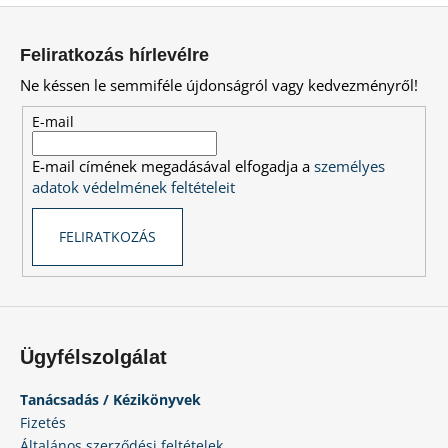
L
s
á
t
Feliratkozás hírlevélre
a
b
Ne késsen le semmiféle újdonságról vagy kedvezményről!
i
l
r
é
E-mail
á
c
n
E-mail címének megadásával elfogadja a
személyes
y
adatok védelmének feltételeit
í
t
FELIRATKOZÁS
á
s
e
l
e
m
Ügyfélszolgálat
e
i
Tanácsadás / Kézikönyvek
Fizetés
Általános szerződési feltételek