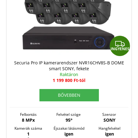
k
e
k
l
i
I
s
INGYENES
N
t
G
á
Securia Pro IP kamerarendszer NVR16CHV8S-B DOME
smart SONY, fekete
j
Y
Raktáron
a
E
1 199 800 Ft-tól
N
BŐVEBBEN
E
S
Felbontás
Felvétel szöge
Szenzor
8 MPx
95°
SONY
Kamerák száma
Éjszakai látásmód
Hangfelvétel
1
igen
igen