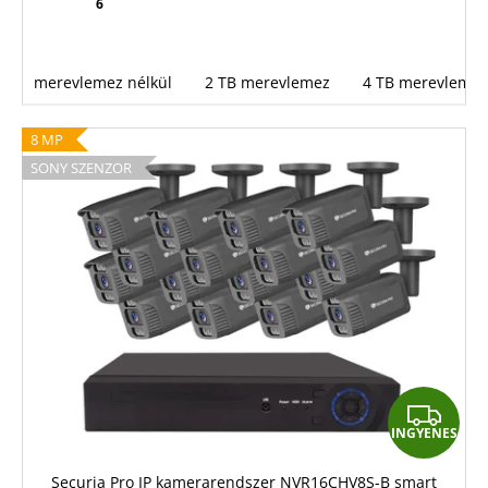
6
merevlemez nélkül
2 TB merevlemez
4 TB merevlemez
8 MP
SONY SZENZOR
I
INGYENES
N
G
Securia Pro IP kamerarendszer NVR16CHV8S-B smart