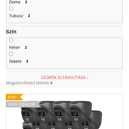
Dome
2
Tubusz
2
Szín
Fehér
2
Fekete
2
SZŰRŐK ELTÁVOLÍTÁSA
Megjeleníthető tételek
4
T
8 MP
e
SONY SZENZOR
r
m
é