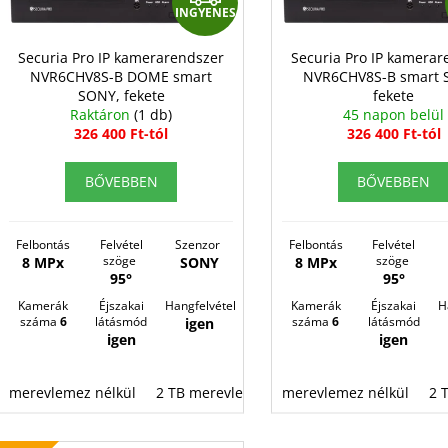
e
INGYENES
n
N
k
d
G
l
Securia Pro IP kamerarendszer
Securia Pro IP kamerar
e
NVR6CHV8S-B DOME smart
NVR6CHV8S-B smart 
i
Y
SONY, fekete
fekete
z
s
E
Raktáron
(1 db)
45 napon belül
é
326 400 Ft-tól
326 400 Ft-tól
t
N
s
á
E
e
BŐVEBBEN
BŐVEBBEN
j
S
a
Felbontás
Felvétel
Szenzor
Felbontás
Felvétel
szöge
szöge
8 MPx
SONY
8 MPx
95°
95°
Kamerák
Éjszakai
Hangfelvétel
Kamerák
Éjszakai
H
száma
6
látásmód
száma
6
látásmód
igen
igen
igen
merevlemez nélkül
2 TB merevlemez
merevlemez nélkül
4 TB merevlemez
8 
2 