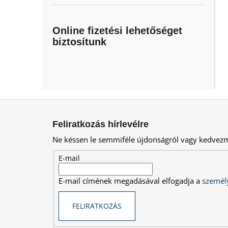
Online fizetési lehetőséget
biztosítunk
L
á
Feliratkozás hírlevélre
b
Ne késsen le semmiféle újdonságról vagy kedvez
l
é
E-mail
c
E-mail címének megadásával elfogadja a
személy
FELIRATKOZÁS