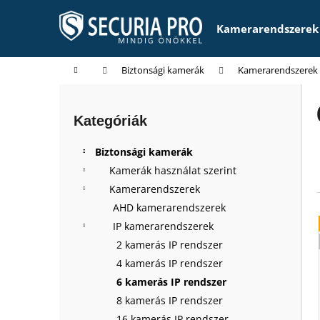
K
Ugrás
a
o
Kamerarendszerek
fő
Vissza
Vissza
s
tartalomhoz
a boltba
a boltba
á
Kezdőlap
Biztonsági kamerák
Kamerarendszerek
r
O
l
Kategóriák
Kategóriák
d
átugrása
a
Biztonsági kamerák
l
Kamerák használat szerint
s
Kamerarendszerek
ó
AHD kamerarendszerek
p
IP kamerarendszerek
a
2 kamerás IP rendszer
n
4 kamerás IP rendszer
e
6 kamerás IP rendszer
l
8 kamerás IP rendszer
16 kamerás IP rendszer