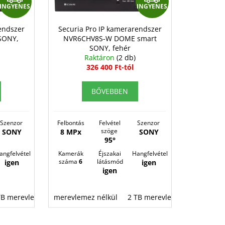
INGYENES
INGYENES
N
N
G
G
endszer
Securia Pro IP kamerarendszer
SONY,
NVR6CHV8S-W DOME smart
Y
Y
SONY, fehér
E
E
Raktáron
(2 db)
326 400 Ft-tól
N
N
E
E
BŐVEBBEN
S
S
Szenzor
Felbontás
Felvétel
Szenzor
szöge
SONY
8 MPx
SONY
95°
angfelvétel
Kamerák
Éjszakai
Hangfelvétel
száma
6
látásmód
igen
igen
igen
TB merevlemez
TB merevlemez
merevlemez nélkül
4 TB merevlemez
8 TB merevlemez
2 TB merevlemez
8 TB me