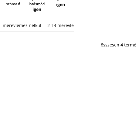
száma
6
látásmód
igen
igen
merevlemez nélkül
2 TB merevlemez
4 TB merevlemez
8 
összesen
4
termé
L
i
s
t
a
i
r
á
n
y
í
t
á
s