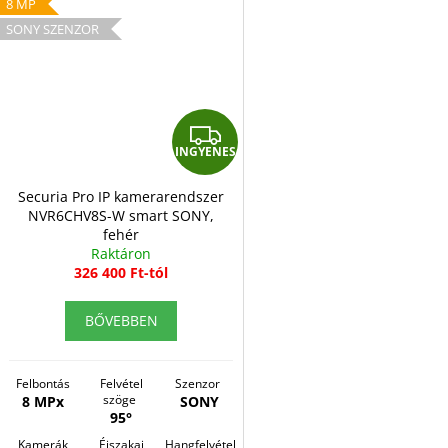
8 MP
SONY SZENZOR
I
INGYENES
N
G
Securia Pro IP kamerarendszer
NVR6CHV8S-W smart SONY,
Y
fehér
E
Raktáron
326 400 Ft-tól
N
E
BŐVEBBEN
S
Felbontás
Felvétel
Szenzor
szöge
8 MPx
SONY
95°
Kamerák
Éjszakai
Hangfelvétel