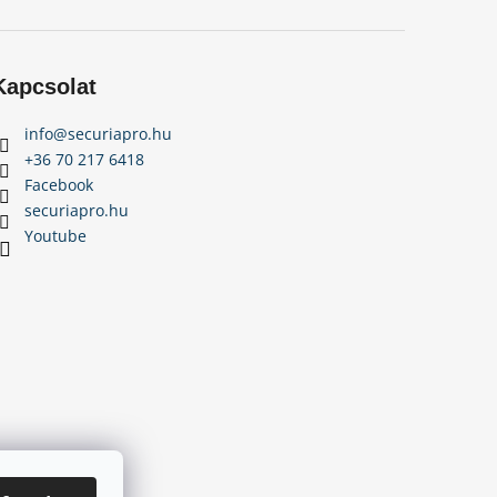
Kapcsolat
info
@
securiapro.hu
+36 70 217 6418
Facebook
securiapro.hu
Youtube