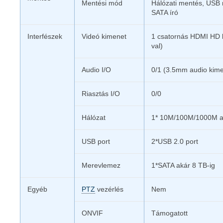
Mentési mód
Hálózati mentés, USB 
SATA író
Interfészek
Videó kimenet
1 csatornás HDMI HD 
val)
Audio I/O
0/1 (3.5mm audio kime
Riasztás I/O
0/0
Hálózat
1* 10M/100M/1000M ad
USB port
2*USB 2.0 port
Merevlemez
1*SATA akár 8 TB-ig
Egyéb
PTZ
vezérlés
Nem
ONVIF
Támogatott