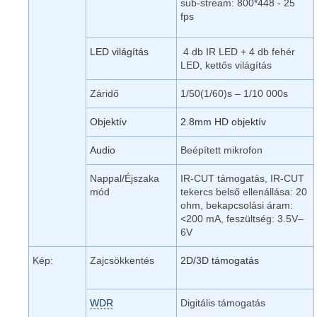
sub-stream: 800*448 - 25
fps
LED világítás
4 db IR LED + 4 db fehér
LED, kettős világítás
Záridő
1/50(1/60)s – 1/10 000s
Objektív
2.8mm HD objektív
Audio
Beépített mikrofon
Nappal/Éjszaka
IR-CUT támogatás, IR-CUT
mód
tekercs belső ellenállása: 20
ohm, bekapcsolási áram:
<200 mA, feszültség: 3.5V–
6V
Kép:
Zajcsökkentés
2D/3D támogatás
WDR
Digitális támogatás