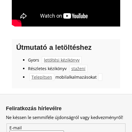
Útmutató a letöltéshez
Gyors
letöltési kézikönyv
Részletes kézikönyv
stažení
Telepítsen
mobilalkalmazásokat
L
á
Feliratkozás hírlevélre
b
Ne késsen le semmiféle újdonságról vagy kedvezményről!
l
é
E-mail