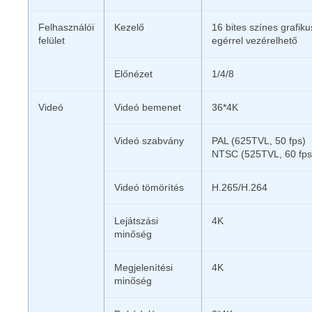
Felhasználói
Kezelő
16 bites színes grafik
felület
egérrel vezérelhető
Előnézet
1/4/8
Videó
Videó bemenet
36*4K
Videó szabvány
PAL (625TVL, 50 fps)
NTSC (525TVL, 60 fps
Videó tömörítés
H.265/H.264
Lejátszási
4K
minőség
Megjelenítési
4K
minőség