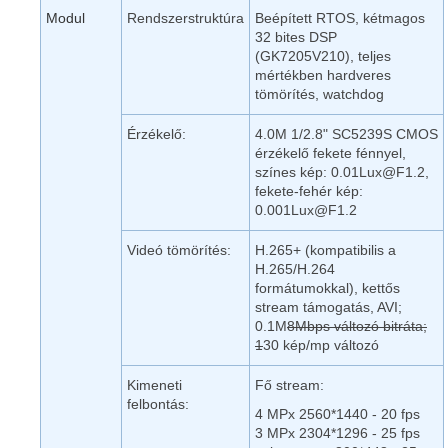
Modul
Rendszerstruktúra
Beépített RTOS, kétmagos
32 bites DSP
(GK7205V210), teljes
mértékben hardveres
tömörítés, watchdog
Érzékelő:
4.0M 1/2.8" SC5239S CMOS
érzékelő fekete fénnyel,
színes kép: 0.01Lux@F1.2,
fekete-fehér kép:
0.001Lux@F1.2
Videó tömörítés:
H.265+ (kompatibilis a
H.265/H.264
formátumokkal), kettős
stream támogatás, AVI;
0.1M
8Mbps változó bitráta;
1
30 kép/mp változó
Kimeneti
Fő stream:
felbontás:
4 MPx 2560*1440 - 20 fps
3 MPx 2304*1296 - 25 fps