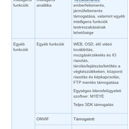
funkciók:
analitika
emberfelismerés,
járműfelismerés
támogatása, valamint egyéb
intelligens funkciók
testreszabásának
lehetősége
Egyéb
Egyéb funkciók
WEB, OSD, élő videó
funkciók
továbbítás,
mozgásérzékelés és IO
riasztás,
tárolás/lejátszás/letöltés a
végkészülékeken, központi
riasztás és képkapcsolás,
FTP mentés támogatása
Egységes kliensfelügyeleti
szoftver: MYEYE
Teljes SDK támogatás
ONVIF
Támogatott