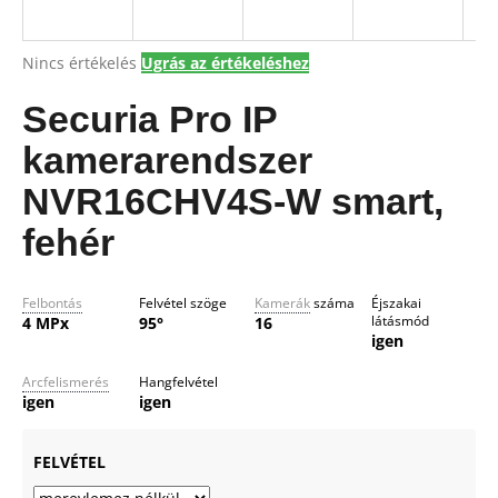
E
N
A
Nincs értékelés
Ugrás az értékeléshez
A
E
termék
j
átlagos
Securia Pro IP
á
S
értékelése
n
5-
kamerarendszer
l
ből
j
0,0
NVR16CHV4S-W smart,
csillag.
u
fehér
k
Felbontás
Felvétel szöge
Kamerák
száma
Éjszakai
látásmód
4 MPx
95°
16
igen
Arcfelismerés
Hangfelvétel
igen
igen
FELVÉTEL