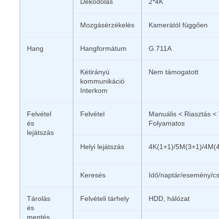
Dekódolás
2*4K
Mozgásérzékelés
Kamerától függően
Hang
Hangformátum
G.711A
Kétirányú
Nem támogatott
kommunikáció
Interkom
Felvétel
Felvétel
Manuális < Riasztás <
és
Folyamatos
lejátszás
Helyi lejátszás
4K(1+1)/5M(3+1)/4M(
Keresés
Idő/naptár/esemény/cs
Tárolás
Felvételi tárhely
HDD, hálózat
és
mentés