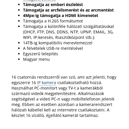
Támogatja az emberi észlelést
Támogatja az arcfelismerést és az arcmentést
4Mpx-ig támogatja a HDMI kimenetet
Támogatja a H.265 formátumot
Támogatja a különféle hálózati szolgáltatásokat
(DHCP, FTP, DNS, DDNS, NTP, UPNP, EMAIL, 3G,
WIFI, IP-keresés, Riasztóközpont stb.);
14TB-ig kompatibilis merevlemezzel
A felvételek USB-re mentésével
Egyszerű telepítés
Magyar menu
16 csatornás rendszerről van szó, ami azt jelenti, hogy
egyszerre 16
IP kamera
csatlakoztatható hozzá.
Használhat PC-monitort vagy TV-t a kamerákból
származó videók megjelenítésére.
Alkalmazások
segítségével a videó PC-n vagy mobiltelefonon jelenik
meg.
Ebben az esetben azonban a kamerarendszert
hálózati kábellel kell az internetre csatlakoztatni.
A
készlet 16 vízálló, éjjellátó kamerát tartalmaz.