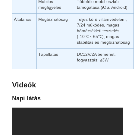
Mobilos
Többféle mobil eszköz
megfigyelés
támogatása (iOS, Android)
Általános:
Megbízhatóság
Teljes körű villámvédelem,
7/24 működés, magas
hőmérsékleti tesztelés
(-10℃～65℃), magas
stabilitás és megbízhatóság
Tápellátás
DC12V/2A bemenet,
fogyasztás: ≤3W
Videók
Napi látás