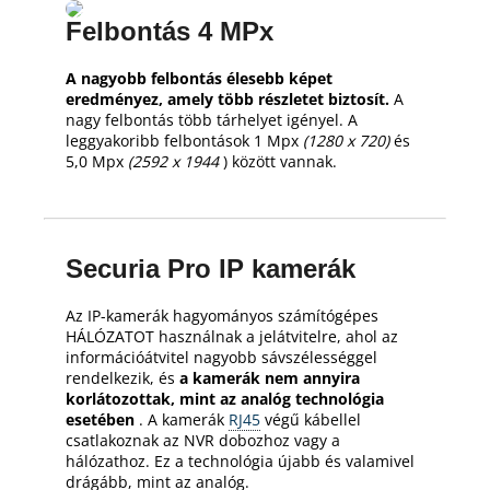
Felbontás 4 MPx
A nagyobb felbontás élesebb képet
eredményez, amely több részletet biztosít.
A
nagy felbontás több tárhelyet igényel.
A
leggyakoribb felbontások 1 Mpx
(1280 x 720)
és
5,0 Mpx
(2592 x 1944
) között vannak.
Securia Pro IP kamerák
Az IP-kamerák hagyományos számítógépes
HÁLÓZATOT használnak a jelátvitelre, ahol az
információátvitel nagyobb sávszélességgel
rendelkezik, és
a kamerák nem annyira
korlátozottak, mint az analóg technológia
esetében
.
A kamerák
RJ45
végű kábellel
csatlakoznak az NVR dobozhoz vagy a
hálózathoz.
Ez a technológia újabb és valamivel
drágább, mint az analóg.