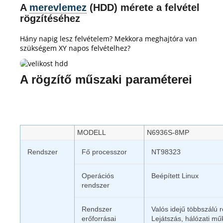
A
merevlemez
(HDD) mérete a felvétel
rögzítéséhez
Hány napig lesz felvételem?
Mekkora meghajtóra van
szükségem XY napos felvételhez?
A rögzítő műszaki paraméterei
MODELL
N6936S-8MP
Rendszer
Fő processzor
NT98323
Operációs
Beépített Linux
rendszer
Rendszer
Valós idejű többszálú 
erőforrásai
Lejátszás, hálózati m