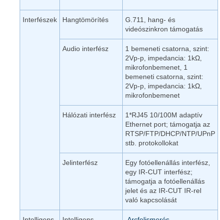
Interfészek
Hangtömörítés
G.711, hang- és
videószinkron támogatás
Audio interfész
1 bemeneti csatorna, szint:
2Vp-p, impedancia: 1kΩ,
mikrofonbemenet, 1
bemeneti csatorna, szint:
2Vp-p, impedancia: 1kΩ,
mikrofonbemenet
Hálózati interfész
1*RJ45 10/100M adaptív
Ethernet port; támogatja az
RTSP/FTP/DHCP/NTP/UPnP
stb. protokollokat
Jelinterfész
Egy fotóellenállás interfész,
egy IR-CUT interfész;
támogatja a fotóellenállás
jelet és az IR-CUT IR-rel
való kapcsolását
Intelligens
Intelligens
Arcfelismerés
,