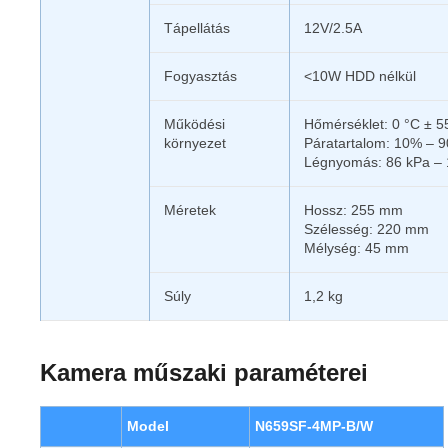
Tápellátás
12V/2.5A
Fogyasztás
<10W HDD nélkül
Működési
Hőmérséklet: 0 °C ± 5
környezet
Páratartalom: 10% – 
Légnyomás: 86 kPa – 
Méretek
Hossz: 255 mm
Szélesség: 220 mm
Mélység: 45 mm
Súly
1,2 kg
Kamera műszaki paraméterei
Model
N659SF-4MP-B/W