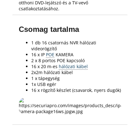
otthoni DVD-lejátszó és a TV-vevő
csatlakoztatásához.
Csomag tartalma
1 db 16 csatornás NVR hálózati
videorögzítő
16 x IP
POE
KAMERA
2 x 8 portos POE kapcsoló
16 x 20 m-es
hálózati kábel
2x2m hálózati kábel
1 x tápegység
1x USB egér
16 x rögzítő készlet (csavarok, nyers dugók)