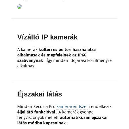
Vízálló IP kamerák
A kamerák
kültéri és beltéri használatra
alkalmasak és megfelelnek az IP66
szabványnak
.
Így minden időjárási körülményre
alkalmas.
Éjszakai látás
Minden Securia Pro
kamerarendszer
rendelkezik
éjjellátó funkcióval
.
A kamerák gyenge
fényviszonyok mellett
automatikusan éjszakai
látás módba kapcsolnak
.