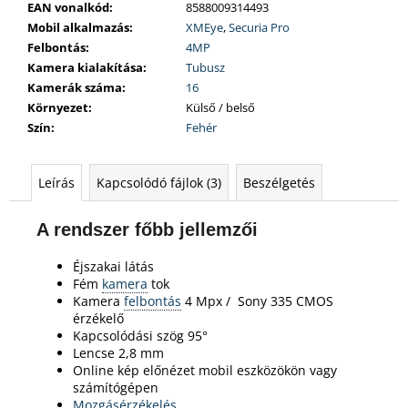
EAN vonalkód
:
8588009314493
Mobil alkalmazás
:
XMEye
,
Securia Pro
Felbontás
:
4MP
Kamera kialakítása
:
Tubusz
Kamerák száma
:
16
Környezet
:
Külső / belső
Szín
:
Fehér
Leírás
Kapcsolódó fájlok (3)
Beszélgetés
A rendszer főbb jellemzői
Éjszakai látás
Fém
kamera
tok
Kamera
felbontás
4 Mpx /
Sony 335 CMOS
érzékelő
Kapcsolódási szög 95°
Lencse 2,8 mm
Online kép előnézet mobil eszközökön vagy
számítógépen
Mozgásérzékelés