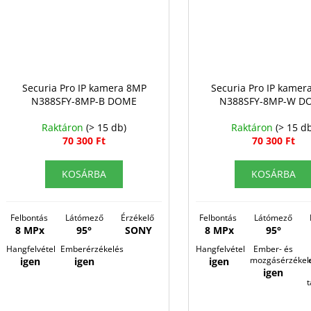
Securia Pro IP kamera 8MP
Securia Pro IP kamer
N388SFY-8MP-B DOME
N388SFY-8MP-W D
Raktáron
(> 15 db)
Raktáron
(> 15 d
70 300 Ft
70 300 Ft
KOSÁRBA
KOSÁRBA
Felbontás
Látómező
É
rzékelő
Felbontás
Látómező
8 MPx
95°
SONY
8 MPx
95°
Hangfelvétel
Emberérzékelés
Hangfelvétel
Ember- és
mozgásérzékel
igen
igen
igen
igen