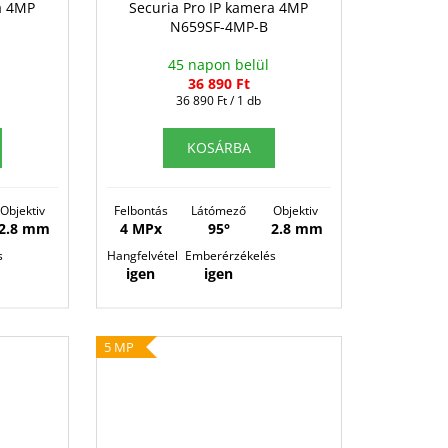
a 4MP
Securia Pro IP kamera 4MP
N659SF-4MP-B
45 napon belül
36 890 Ft
Egységár:
36 890 Ft / 1 db
KOSÁRBA
Objektiv
Felbontás
Látómező
Objektiv
2.8 mm
4 MPx
95°
2.8 mm
s
Hangfelvétel
Emberérzékelés
igen
igen
5 MP