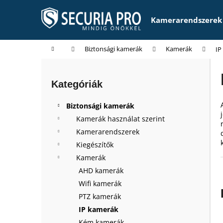
K
Ugrás
a
o
Kamerarendszerek
fő
Vissza
Vissza
s
tartalomhoz
a boltba
a boltba
á
Kezdőlap
Biztonsági kamerák
Kamerák
IP
r
O
l
Kategóriák
Kategóriák
d
átugrása
a
Biztonsági kamerák
l
Kamerák használat szerint
s
Kamerarendszerek
ó
Kiegészítők
p
Kamerák
a
AHD kamerák
n
Wifi kamerák
e
PTZ kamerák
l
IP kamerák
Kém kamerák