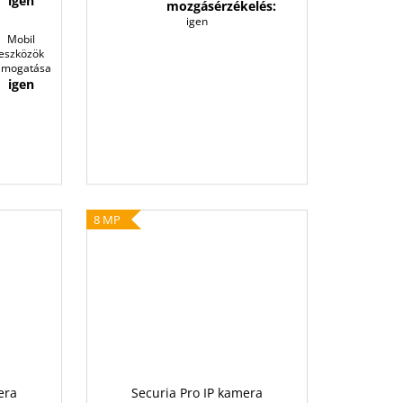
igen
mozgásérzékelés:
igen
Mobil
eszközök
ámogatása
igen
8 MP
era
Securia Pro IP kamera