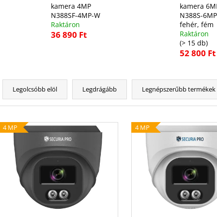
kamera 4MP
kamera 6M
N388SF-4MP-W
N388S-6MP
Raktáron
fehér, fém
36 890 Ft
Raktáron
(> 15 db)
52 800 Ft
T
e
Legolcsóbb elöl
Legdrágább
Legnépszerűbb termékek
r
m
T
é
4 MP
4 MP
e
k
r
e
m
k
é
r
k
e
e
n
k
d