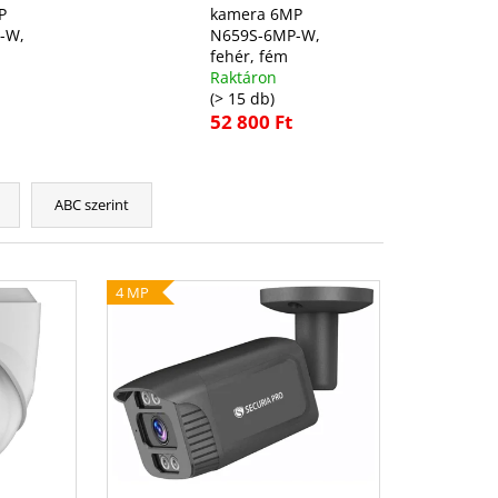
P
kamera 6MP
-W,
N659S-6MP-W,
fehér, fém
Raktáron
(> 15 db)
52 800 Ft
ABC szerint
4 MP