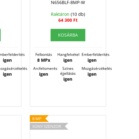
N656BLF-8MP-W
Raktáron
(10 db)
64 300 Ft
KOSÁRBA
mberfelderítés
Felbontás
Hangfelvétel
Emberfelderítés
igen
8 MPx
igen
igen
ozgásérzékelés
Arcfelismerés
Színes
Mozgásérzékelés
éjjellátás
igen
igen
igen
igen
8 MP
SONY SZENZOR