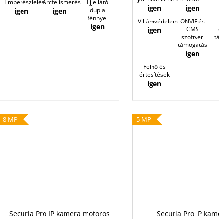
Emberészlelés
Arcfelismerés
Éjjellátó
igen
igen
dupla
igen
igen
fénnyel
Villámvédelem
ONVIF és
igen
CMS
igen
szoftver
t
támogatás
igen
Felhő és
értesítések
igen
8 MP
5 MP
Securia Pro IP kamera motoros
Securia Pro IP kam