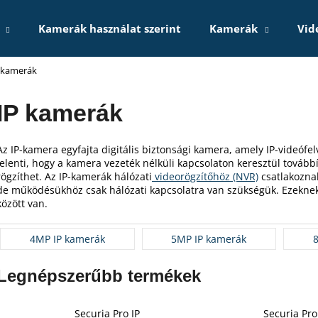
Kamerák használat szerint
Kamerák
Vid
 kamerák
Mit keres?
IP kamerák
KERESÉS
Az IP-kamera egyfajta digitális biztonsági kamera, amely IP-videófel
jelenti, hogy a kamera vezeték nélküli kapcsolaton keresztül továbbí
rögzíthet. Az IP-kamerák hálózati
videorögzítőhöz (NVR)
csatlakozna
de működésükhöz csak hálózati kapcsolatra van szükségük. Ezeknek
Ajánljuk
között van.
4MP IP kamerák
5MP IP kamerák
Legnépszerűbb termékek
Securia Pro IP
Securia Pro