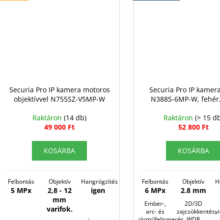
Securia Pro IP kamera motoros
Securia Pro IP kamer
objektívvel N755SZ-V5MP-W
N388S-6MP-W, fehér
Raktáron
(14 db)
Raktáron
(> 15 d
49 000 Ft
52 800 Ft
KOSÁRBA
KOSÁRBA
Felbontás
Objektív
Hangrögzítés
Felbontás
Objektív
H
5 MPx
2,8 - 12
igen
6 MPx
2.8 mm
mm
Ember-,
2D/3D
varifok.
arc- és
zajcsökkentés,
v
járműfelismerés
WDR