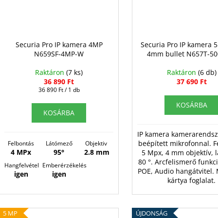
Securia Pro IP kamera 4MP
Securia Pro IP kamera
N659SF-4MP-W
4mm bullet N657T-5
Raktáron
(7 ks)
Raktáron
(6 db)
36 890 Ft
37 690 Ft
Egységár:
36 890 Ft / 1 db
KOSÁRBA
KOSÁRBA
IP kamera kamerarendsz
beépített mikrofonnal. 
Felbontás
Látómező
Objektiv
4 MPx
95°
2.8 mm
5 Mpx, 4 mm objektív, 
80 °. Arcfelismerő funkci
Hangfelvétel
Emberérzékelés
POE, Audio hangátvitel.
igen
igen
kártya foglalat.
5 MP
ÚJDONSÁG