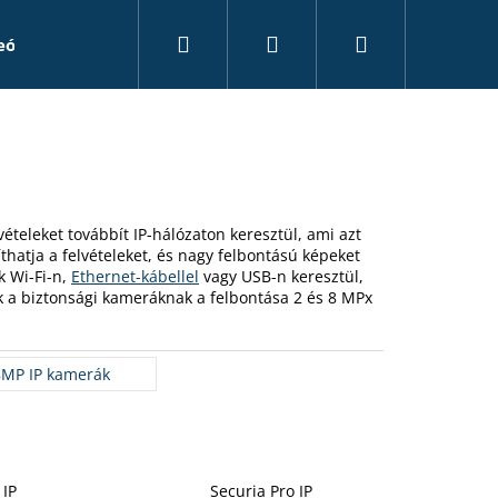
Keresés
Bejelentkezés
Kosár
eó rögzítők
Kiegészítők
Álkamerák
Tanác
vételeket továbbít IP-hálózaton keresztül, ami azt
thatja a felvételeket, és nagy felbontású képeket
k Wi-Fi-n,
Ethernet-kábellel
vagy USB-n keresztül,
 a biztonsági kameráknak a felbontása 2 és 8 MPx
8MP IP kamerák
 IP
Securia Pro IP