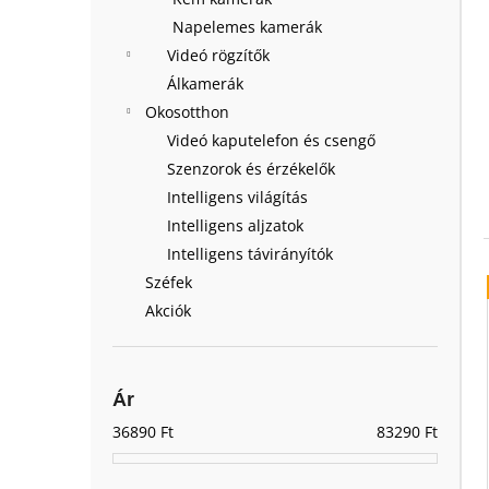
Napelemes kamerák
Videó rögzítők
Álkamerák
Okosotthon
Videó kaputelefon és csengő
Szenzorok és érzékelők
Intelligens világítás
Intelligens aljzatok
Intelligens távirányítók
Széfek
Akciók
Ár
36890
Ft
83290
Ft