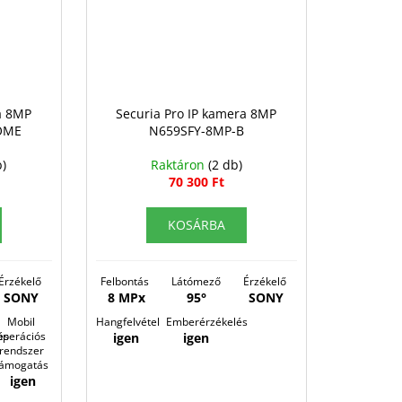
a 8MP
Securia Pro IP kamera 8MP
OME
N659SFY-8MP-B
b)
Raktáron
(2 db)
70 300 Ft
KOSÁRBA
É
rzékelő
Felbontás
Látómező
É
rzékelő
SONY
8 MPx
95°
SONY
Mobil
Hangfelvétel
Emberérzékelés
és
operációs
igen
igen
rendszer
támogatás
igen