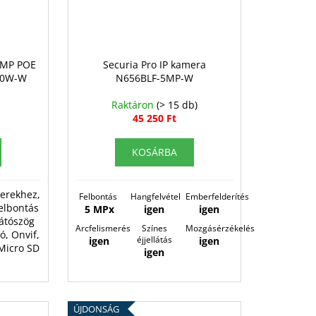
 5MP POE
Securia Pro IP kamera
00W-W
N656BLF-5MP-W
Raktáron
(> 15 db)
45 250 Ft
KOSÁRBA
erekhez,
Felbontás
Hangfelvétel
Emberfelderítés
Felbontás
5 MPx
igen
igen
látószög
Arcfelismerés
Színes
Mozgásérzékelés
ó, Onvif,
éjjellátás
igen
igen
 Micro SD
igen
ÚJDONSÁG