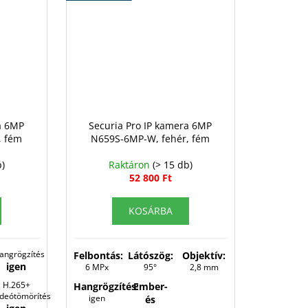
a 6MP
Securia Pro IP kamera 6MP
, fém
N659S-6MP-W, fehér, fém
b)
Raktáron
(> 15 db)
52 800 Ft
KOSÁRBA
angrögzítés
Felbontás:
Látószög:
Objektív:
igen
6 MPx
95°
2,8 mm
H.265+
Hangrögzítés:
Ember-
ideótömörítés
igen
és