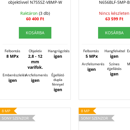
objektívvel N755SZ-V8MP-W
N656BLF-5MP-B
Raktáron
(3 db)
Nincs készleten
60 400 Ft
63 599 Ft
KOSÁRBA
KOSÁRBA
Felbontás
Objektív
Hangrögzítés
Felbontás
Hangfelvétel
E
8 MPx
2,8 - 12
igen
5 MPx
igen
mm
Arcfelismerés
Színes
M
varifok.
éjjellátás
igen
igen
Emberészlelés
Arcfelismerés
Éjjellátó
dupla
igen
igen
fénnyel
igen
8 MP
8 MP
SONY SZENZOR
SONY SZENZOR