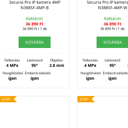
l
Securia Pro IP kamera 4MP
Securia Pro IP kamer
e
N388SF-4MP-B
N388SF-4MP-W
i
z
s
Raktáron
Raktáron
é
36 890 Ft
36 890 Ft
t
s
Egységár:
Egységár:
36 890 Ft / 1 db
36 890 Ft / 1 db
á
e
j
KOSÁRBA
KOSÁRBA
a
Felbontás
Látómező
Objektiv
Felbontás
Látómező
4 MPx
95°
2.8 mm
4 MPx
95°
Hangfelvétel
Emberérzékelés
Hangfelvétel
Emberérzékelé
igen
igen
igen
igen
4 MP
5 MP