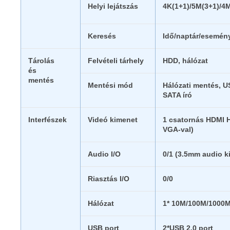
Helyi lejátszás
4K(1+1)/5M(3+1)/4
Keresés
Idő/naptár/esemény
Tárolás
Felvételi tárhely
HDD, hálózat
és
mentés
Mentési mód
Hálózati mentés, U
SATA író
Interfészek
Videó kimenet
1 csatornás HDMI 
VGA-val)
Audio I/O
0/1 (3.5mm audio k
Riasztás I/O
0/0
Hálózat
1* 10M/100M/1000M 
USB port
2*USB 2.0 port