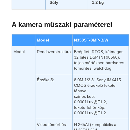
Súly
1,2 kg
A kamera műszaki paraméterei
Model
N338SF-8MP-B/W
Modul
Rendszerstruktúra
Beépített RTOS, kétmagos
32 bites DSP (NT98566),
teljes mértékben hardveres
tömörítés, watchdog
Érzékelő:
8.0M 1/2.8" Sony IMX415
CMOS érzékelő fekete
fénnyel,
színes kép:
0.0001Lux@F1.2,
fekete-fehér kép:
0.0001Lux@F1.2
Videó tömörítés:
H.265AI (kompatibilis a
H.265/H.264