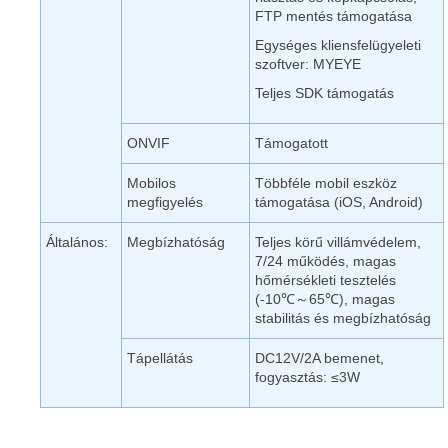
FTP mentés támogatása
Egységes kliensfelügyeleti
szoftver: MYEYE
Teljes SDK támogatás
ONVIF
Támogatott
Mobilos
Többféle mobil eszköz
megfigyelés
támogatása (iOS, Android)
Általános:
Megbízhatóság
Teljes körű villámvédelem,
7/24 működés, magas
hőmérsékleti tesztelés
(-10℃～65℃), magas
stabilitás és megbízhatóság
Tápellátás
DC12V/2A bemenet,
fogyasztás: ≤3W