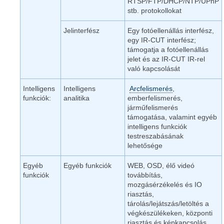
RTSP/FTP/DHCP/NTP/UPnP
stb. protokollokat
Jelinterfész
Egy fotóellenállás interfész,
egy IR-CUT interfész;
támogatja a fotóellenállás
jelet és az IR-CUT IR-rel
való kapcsolását
Intelligens
Intelligens
Arcfelismerés
,
funkciók:
analitika
emberfelismerés,
járműfelismerés
támogatása, valamint egyéb
intelligens funkciók
testreszabásának
lehetősége
Egyéb
Egyéb funkciók
WEB, OSD, élő videó
funkciók
továbbítás,
mozgásérzékelés és IO
riasztás,
tárolás/lejátszás/letöltés a
végkészülékeken, központi
riasztás és képkapcsolás,