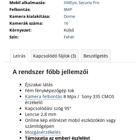
Mobil alkalmazás
:
XMEye
,
Securia Pro
Felbontás
:
8MP
Kamera kialakítása
:
Dome
Kamerák száma
:
16
Környezet
:
Külső
Szín
:
Fehér
Leírás
Kapcsolódó fájlok (3)
Beszélgetés
A rendszer főbb jellemzői
Éjszakai látás
Fém fényképezőgép tok
Kamera
felbontás
8 Mpx /
Sony 335 CMOS
érzékelő
Kapcsolódási szög 95°
Lencse 2,8 mm
Online kép előnézet mobil eszközökön vagy
számítógépen
Mozgásérzékelés
Támogatja az emberi észlelést