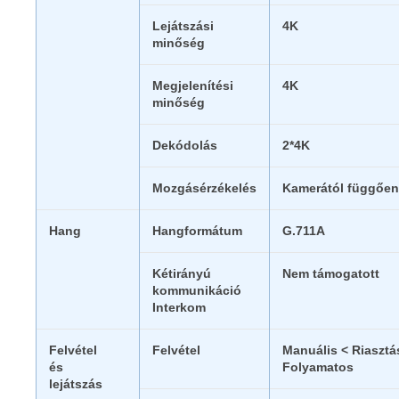
Lejátszási
4K
minőség
Megjelenítési
4K
minőség
Dekódolás
2*4K
Mozgásérzékelés
Kamerától függően
Hang
Hangformátum
G.711A
Kétirányú
Nem támogatott
kommunikáció
Interkom
Felvétel
Felvétel
Manuális < Riasztá
és
Folyamatos
lejátszás