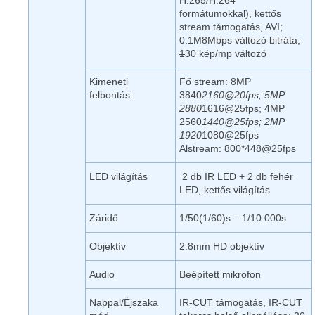
formátumokkal), kettős
stream támogatás, AVI;
0.1M
8Mbps változó bitráta;
1
30 kép/mp változó
Kimeneti
Fő stream: 8MP
felbontás:
3840
2160@20fps; 5MP
2880
1616@25fps; 4MP
2560
1440@25fps; 2MP
1920
1080@25fps
Alstream: 800*448@25fps
LED világítás
2 db IR LED + 2 db fehér
LED, kettős világítás
Záridő
1/50(1/60)s – 1/10 000s
Objektív
2.8mm HD objektív
Audio
Beépített mikrofon
Nappal/Éjszaka
IR-CUT támogatás, IR-CUT