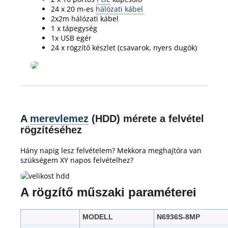
24 x 20 m-es
hálózati kábel
2x2m hálózati kábel
1 x tápegység
1x USB egér
24 x rögzítő készlet (csavarok, nyers dugók)
A
merevlemez
(HDD) mérete a felvétel
rögzítéséhez
Hány napig lesz felvételem?
Mekkora meghajtóra van
szükségem XY napos felvételhez?
A rögzítő műszaki paraméterei
MODELL
N6936S-8MP