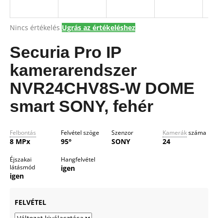
A
Nincs értékelés
Ugrás az értékeléshez
A
termék
j
átlagos
Securia Pro IP
á
értékelése
n
5-
kamerarendszer
l
ből
j
0,0
NVR24CHV8S-W DOME
csillag.
u
smart SONY, fehér
k
Felbontás
Felvétel szöge
Szenzor
Kamerák
száma
8 MPx
95°
SONY
24
Éjszakai
Hangfelvétel
látásmód
igen
igen
FELVÉTEL