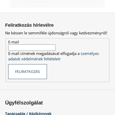
L
á
Feliratkozás hírlevélre
b
Ne késsen le semmiféle újdonságról vagy kedvezményről!
l
é
E-mail
c
E-mail címének megadásával elfogadja a
személyes
adatok védelmének feltételeit
FELIRATKOZÁS
Ügyfélszolgálat
Tanácsadás / Kézikönyvek