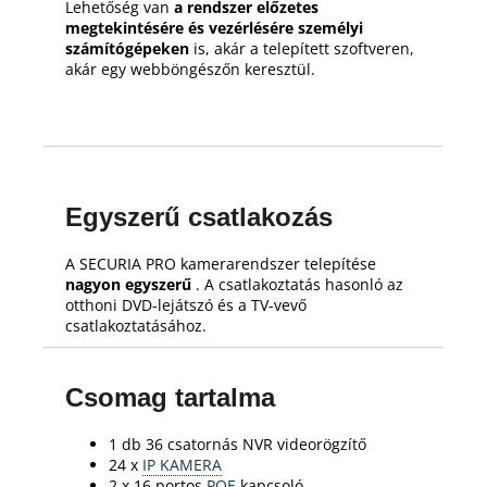
Lehetőség van
a rendszer előzetes
megtekintésére és vezérlésére személyi
számítógépeken
is, akár a telepített szoftveren,
akár egy webböngészőn keresztül.
Egyszerű csatlakozás
A SECURIA PRO kamerarendszer telepítése
nagyon egyszerű
.
A csatlakoztatás hasonló az
otthoni DVD-lejátszó és a TV-vevő
csatlakoztatásához.
Csomag tartalma
1 db 36 csatornás NVR videorögzítő
24 x
IP KAMERA
2 x 16 portos
POE
kapcsoló