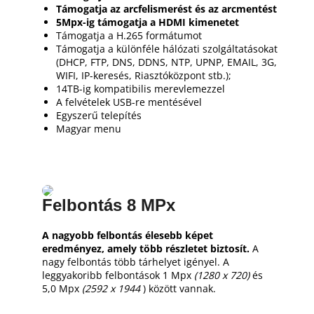
Támogatja az arcfelismerést és az arcmentést
5Mpx-ig támogatja a HDMI kimenetet
Támogatja a H.265 formátumot
Támogatja a különféle hálózati szolgáltatásokat
(DHCP, FTP, DNS, DDNS, NTP, UPNP, EMAIL, 3G,
WIFI, IP-keresés, Riasztóközpont stb.);
14TB-ig kompatibilis merevlemezzel
A felvételek USB-re mentésével
Egyszerű telepítés
Magyar menu
Felbontás 8 MPx
A nagyobb felbontás élesebb képet
eredményez, amely több részletet biztosít.
A
nagy felbontás több tárhelyet igényel.
A
leggyakoribb felbontások 1 Mpx
(1280 x 720)
és
5,0 Mpx
(2592 x 1944
) között vannak.