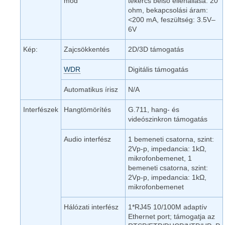
mód
tekercs belső ellenállása: 20
ohm, bekapcsolási áram:
<200 mA, feszültség: 3.5V–
6V
Kép:
Zajcsökkentés
2D/3D támogatás
WDR
Digitális támogatás
Automatikus írisz
N/A
Interfészek
Hangtömörítés
G.711, hang- és
videószinkron támogatás
Audio interfész
1 bemeneti csatorna, szint:
2Vp-p, impedancia: 1kΩ,
mikrofonbemenet, 1
bemeneti csatorna, szint:
2Vp-p, impedancia: 1kΩ,
mikrofonbemenet
Hálózati interfész
1*RJ45 10/100M adaptív
Ethernet port; támogatja az