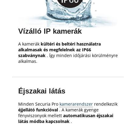
Vízálló IP kamerák
A kamerák
kültéri és beltéri használatra
alkalmasak és megfelelnek az IP66
szabványnak
.
Így minden időjárási körülményre
alkalmas.
Éjszakai látás
Minden Securia Pro
kamerarendszer
rendelkezik
éjjellátó funkcióval
.
A kamerák gyenge
fényviszonyok mellett
automatikusan éjszakai
látás módba kapcsolnak
.