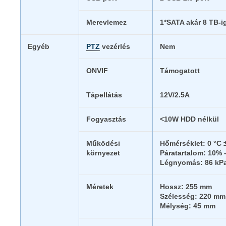
Merevlemez
1*SATA akár 8 TB-i
Egyéb
PTZ
vezérlés
Nem
ONVIF
Támogatott
Tápellátás
12V/2.5A
Fogyasztás
<10W HDD nélkül
Működési
Hőmérséklet: 0 °C 
környezet
Páratartalom: 10%
Légnyomás: 86 kPa
Méretek
Hossz: 255 mm
Szélesség: 220 mm
Mélység: 45 mm