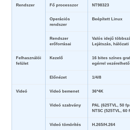
Rendszer
Fő processzor
NT98323
Operációs
Beépített Linux
rendszer
Rendszer
Valós idejű többszá
erőforrásai
Lejátszás, hálóza
Felhasználói
Kezelő
16 bites színes gra
felület
egérrel vezérelhető
Előnézet
1/4/8
Videó
Videó bemenet
36*4K
Videó szabvány
PAL (625TVL, 50 fp
NTSC (525TVL, 60 
Videó tömörítés
H.265/H.264