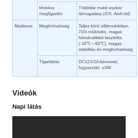
Mobilos
Többféle mobil eszköz
megfigyelés
támogatása (iOS, Android)
Általános:
Megbízhatóság
Teljes körű villámvédelem,
7/24 működés, magas
hőmérsékleti tesztelés
(-10℃～65℃), magas
stabilitás és megbízhatóság
Tápellátás
DC12V/2A bemenet,
fogyasztás: ≤3W
Videók
Napi látás