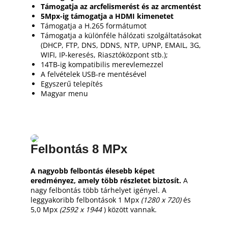
Támogatja az arcfelismerést és az arcmentést
5Mpx-ig támogatja a HDMI kimenetet
Támogatja a H.265 formátumot
Támogatja a különféle hálózati szolgáltatásokat
(DHCP, FTP, DNS, DDNS, NTP, UPNP, EMAIL, 3G,
WIFI, IP-keresés, Riasztóközpont stb.);
14TB-ig kompatibilis merevlemezzel
A felvételek USB-re mentésével
Egyszerű telepítés
Magyar menu
Felbontás 8 MPx
A nagyobb felbontás élesebb képet
eredményez, amely több részletet biztosít.
A
nagy felbontás több tárhelyet igényel.
A
leggyakoribb felbontások 1 Mpx
(1280 x 720)
és
5,0 Mpx
(2592 x 1944
) között vannak.