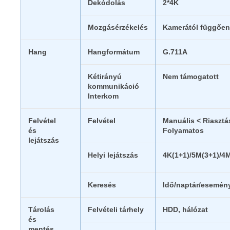
Dekódolás
2*4K
Mozgásérzékelés
Kamerától függően
Hang
Hangformátum
G.711A
Kétirányú
Nem támogatott
kommunikáció
Interkom
Felvétel
Felvétel
Manuális < Riasztá
és
Folyamatos
lejátszás
Helyi lejátszás
4K(1+1)/5M(3+1)/4
Keresés
Idő/naptár/esemény
Tárolás
Felvételi tárhely
HDD, hálózat
és
mentés