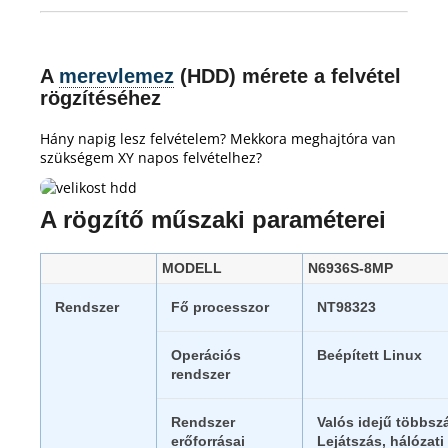
A
merevlemez
(HDD) mérete a felvétel
rögzítéséhez
Hány napig lesz felvételem?
Mekkora meghajtóra van
szükségem XY napos felvételhez?
A rögzítő műszaki paraméterei
MODELL
N6936S-8MP
Rendszer
Fő processzor
NT98323
Operációs
Beépített Linux
rendszer
Rendszer
Valós idejű többszá
erőforrásai
Lejátszás, hálóza