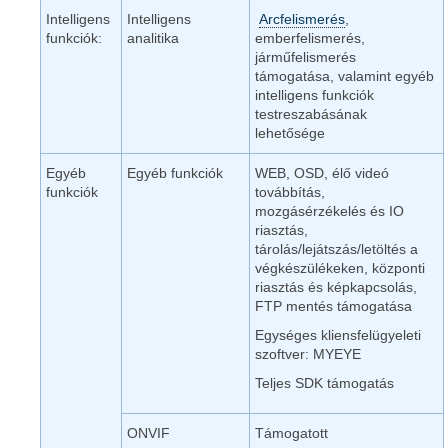
Intelligens
Intelligens
Arcfelismerés
,
funkciók:
analitika
emberfelismerés,
járműfelismerés
támogatása, valamint egyéb
intelligens funkciók
testreszabásának
lehetősége
Egyéb
Egyéb funkciók
WEB, OSD, élő videó
funkciók
továbbítás,
mozgásérzékelés és IO
riasztás,
tárolás/lejátszás/letöltés a
végkészülékeken, központi
riasztás és képkapcsolás,
FTP mentés támogatása
Egységes kliensfelügyeleti
szoftver: MYEYE
Teljes SDK támogatás
ONVIF
Támogatott