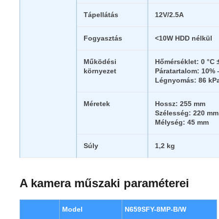
Tápellátás
12V/2.5A
Fogyasztás
<10W HDD nélkül
Működési
Hőmérséklet: 0 °C 
környezet
Páratartalom: 10%
Légnyomás: 86 kPa
Méretek
Hossz: 255 mm
Szélesség: 220 mm
Mélység: 45 mm
Súly
1,2 kg
A kamera műszaki paraméterei
Model
N659SFY-8MP-B/W