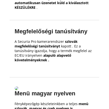
automatikusan üzenetet küld a kiválasztott
KÉSZÜLÉKRE
.
Megfelelőségi tanúsítvány
A Securia Pro kamerarendszer
szlovák
megfelelőségi tanúsítványt
kapott .
Ez a
tanúsítvány igazolja, hogy a termék megfelel az
EC/EU irányelven
alapuló alapvető
követelményeknek .
Menü magyar nyelven
Fényképezőgép készleteinkben a teljes
menü
szlovák, magyar és cseh nyelven is