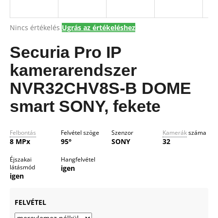
A
Nincs értékelés
Ugrás az értékeléshez
A
termék
j
átlagos
Securia Pro IP
á
értékelése
n
5-
kamerarendszer
l
ből
j
0,0
NVR32CHV8S-B DOME
csillag.
u
smart SONY, fekete
k
Felbontás
Felvétel szöge
Szenzor
Kamerák
száma
8 MPx
95°
SONY
32
Éjszakai
Hangfelvétel
látásmód
igen
igen
FELVÉTEL