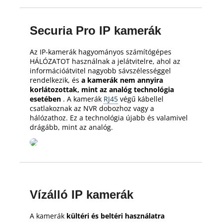
Securia Pro IP kamerák
Az IP-kamerák hagyományos számítógépes
HÁLÓZATOT használnak a jelátvitelre, ahol az
információátvitel nagyobb sávszélességgel
rendelkezik, és
a kamerák nem annyira
korlátozottak, mint az analóg technológia
esetében
.
A kamerák
RJ45
végű kábellel
csatlakoznak az NVR dobozhoz vagy a
hálózathoz.
Ez a technológia újabb és valamivel
drágább, mint az analóg.
Vízálló IP kamerák
A kamerák
kültéri és beltéri használatra