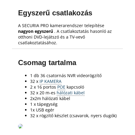
Egyszerű csatlakozás
A SECURIA PRO kamerarendszer telepítése
nagyon egyszerű
.
A csatlakoztatás hasonló az
otthoni DVD-lejátszó és a TV-vevő
csatlakoztatásához.
Csomag tartalma
1 db 36 csatornás NVR videorögzítő
32 x
IP KAMERA
2 x 16 portos
POE
kapcsoló
32 x 20 m-es
hálózati kábel
2x2m hálózati kábel
1 x tápegység
1x USB egér
32 x rögzítő készlet (csavarok, nyers dugók)