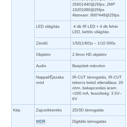
2560
1440@25fps; 2MP
1920
1080@25fps
Alstream: 800*448@25fps
LED világítás
4 db IR LED + 4 db fehér
LED, kettős világítás
Záridő
1/50(1/60)s – 1/10 000s
Objektív
2.8mm HD objektív
Audio
Beépített mikrofon
Nappal/Éjszaka
IR-CUT támogatás, IR-CUT
mód
tekercs belső ellenállása: 20
ohm, bekapcsolási áram:
<200 mA, feszültség: 3.5V–
6V
Kép:
Zajcsökkentés
2D/3D támogatás
WDR
Digitális támogatás