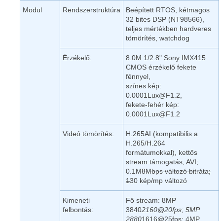
Modul
Rendszerstruktúra
Beépített RTOS, kétmagos
32 bites DSP (NT98566),
teljes mértékben hardveres
tömörítés, watchdog
Érzékelő:
8.0M 1/2.8" Sony IMX415
CMOS érzékelő fekete
fénnyel,
színes kép:
0.0001Lux@F1.2,
fekete-fehér kép:
0.0001Lux@F1.2
Videó tömörítés:
H.265AI (kompatibilis a
H.265/H.264
formátumokkal), kettős
stream támogatás, AVI;
0.1M
8Mbps változó bitráta;
1
30 kép/mp változó
Kimeneti
Fő stream: 8MP
felbontás:
3840
2160@20fps; 5MP
2880
1616@25fps; 4MP