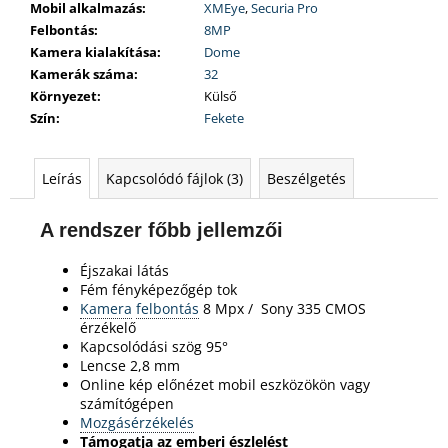
Mobil alkalmazás
:
XMEye
,
Securia Pro
Felbontás
:
8MP
Kamera kialakítása
:
Dome
Kamerák száma
:
32
Környezet
:
Külső
Szín
:
Fekete
Leírás
Kapcsolódó fájlok (3)
Beszélgetés
A rendszer főbb jellemzői
Éjszakai látás
Fém fényképezőgép tok
Kamera
felbontás
8 Mpx /
Sony 335 CMOS
érzékelő
Kapcsolódási szög 95°
Lencse 2,8 mm
Online kép előnézet mobil eszközökön vagy
számítógépen
Mozgásérzékelés
Támogatja az emberi észlelést