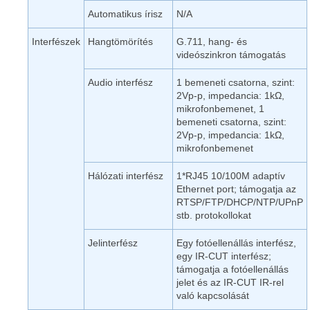
Automatikus írisz
N/A
Interfészek
Hangtömörítés
G.711, hang- és
videószinkron támogatás
Audio interfész
1 bemeneti csatorna, szint:
2Vp-p, impedancia: 1kΩ,
mikrofonbemenet, 1
bemeneti csatorna, szint:
2Vp-p, impedancia: 1kΩ,
mikrofonbemenet
Hálózati interfész
1*RJ45 10/100M adaptív
Ethernet port; támogatja az
RTSP/FTP/DHCP/NTP/UPnP
stb. protokollokat
Jelinterfész
Egy fotóellenállás interfész,
egy IR-CUT interfész;
támogatja a fotóellenállás
jelet és az IR-CUT IR-rel
való kapcsolását