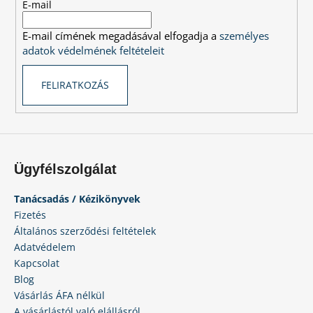
é
E-mail
c
E-mail címének megadásával elfogadja a
személyes
adatok védelmének feltételeit
FELIRATKOZÁS
Ügyfélszolgálat
Tanácsadás / Kézikönyvek
Fizetés
Általános szerződési feltételek
Adatvédelem
Kapcsolat
Blog
Vásárlás ÁFA nélkül
A vásárlástól való elállásról