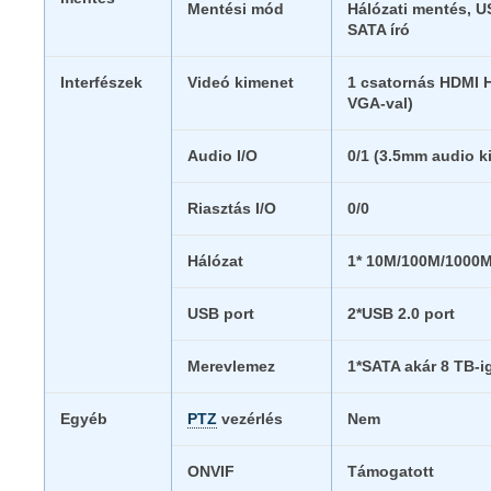
Mentési mód
Hálózati mentés, U
SATA író
Interfészek
Videó kimenet
1 csatornás HDMI 
VGA-val)
Audio I/O
0/1 (3.5mm audio k
Riasztás I/O
0/0
Hálózat
1* 10M/100M/1000M 
USB port
2*USB 2.0 port
Merevlemez
1*SATA akár 8 TB-i
Egyéb
PTZ
vezérlés
Nem
ONVIF
Támogatott