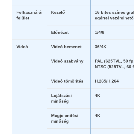
Felhasználói
Kezelő
16 bites színes gra
felület
egérrel vezérelhető
Előnézet
1/4/8
Videó
Videó bemenet
36*4K
Videó szabvány
PAL (625TVL, 50 fp
NTSC (525TVL, 60 
Videó tömörítés
H.265/H.264
Lejátszási
4K
minőség
Megjelenítési
4K
minőség