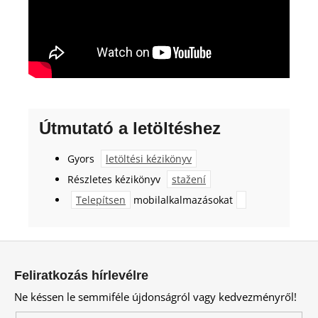
Útmutató a letöltéshez
Gyors
letöltési kézikönyv
Részletes kézikönyv
stažení
Telepítsen
mobilalkalmazásokat
L
á
Feliratkozás hírlevélre
b
Ne késsen le semmiféle újdonságról vagy kedvezményről!
l