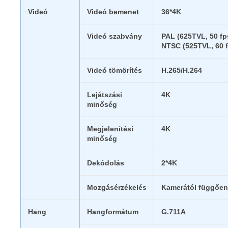
Videó
Videó bemenet
36*4K
Videó szabvány
PAL (625TVL, 50 fp
NTSC (525TVL, 60 
Videó tömörítés
H.265/H.264
Lejátszási
4K
minőség
Megjelenítési
4K
minőség
Dekódolás
2*4K
Mozgásérzékelés
Kamerától függően
Hang
Hangformátum
G.711A