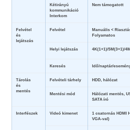
Kétirányú
Nem támogatott
kommunikáció
Interkom
Felvétel
Felvétel
Manuális < Riasztá
és
Folyamatos
lejátszás
Helyi lejátszás
4K(1+1)/5M(3+1)/4
Keresés
Idő/naptár/esemény
Tárolás
Felvételi tárhely
HDD, hálózat
és
mentés
Mentési mód
Hálózati mentés, U
SATA író
Interfészek
Videó kimenet
1 csatornás HDMI 
VGA-val)