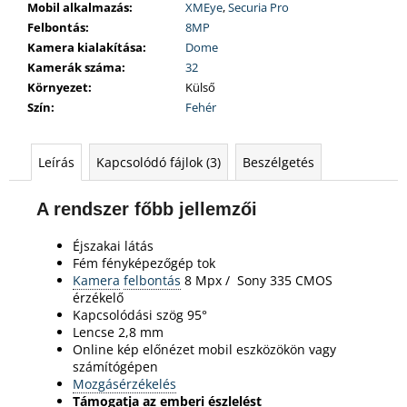
Mobil alkalmazás
:
XMEye
,
Securia Pro
Felbontás
:
8MP
Kamera kialakítása
:
Dome
Kamerák száma
:
32
Környezet
:
Külső
Szín
:
Fehér
Leírás
Kapcsolódó fájlok (3)
Beszélgetés
A rendszer főbb jellemzői
Éjszakai látás
Fém fényképezőgép tok
Kamera
felbontás
8 Mpx /
Sony 335 CMOS
érzékelő
Kapcsolódási szög 95°
Lencse 2,8 mm
Online kép előnézet mobil eszközökön vagy
számítógépen
Mozgásérzékelés
Támogatja az emberi észlelést