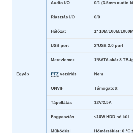
Audio I/O
0/1 (3.5mm audio k
Riasztás I/O
0/0
Hálózat
1* 10M/100M/1000M 
USB port
2*USB 2.0 port
Merevlemez
1*SATA akár 8 TB-i
Egyéb
PTZ
vezérlés
Nem
ONVIF
Támogatott
Tápellátás
12V/2.5A
Fogyasztás
<10W HDD nélkül
Működési
Hőmérséklet: 0 °C 