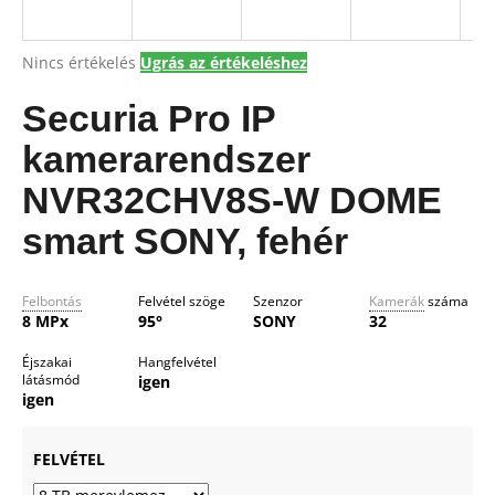
A
Nincs értékelés
Ugrás az értékeléshez
A
termék
j
átlagos
Securia Pro IP
á
értékelése
n
5-
kamerarendszer
l
ből
j
0,0
NVR32CHV8S-W DOME
csillag.
u
smart SONY, fehér
k
Felbontás
Felvétel szöge
Szenzor
Kamerák
száma
8 MPx
95°
SONY
32
Éjszakai
Hangfelvétel
látásmód
igen
igen
FELVÉTEL