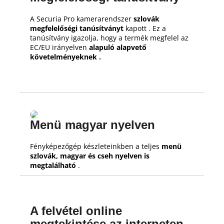
A Securia Pro kamerarendszer
szlovák
megfelelőségi tanúsítványt
kapott .
Ez a
tanúsítvány igazolja, hogy a termék megfelel az
EC/EU irányelven
alapuló alapvető
követelményeknek .
Menü magyar nyelven
Fényképezőgép készleteinkben a teljes
menü
szlovák, magyar és cseh nyelven is
megtalálható
.
A felvétel online
megtekintése az interneten