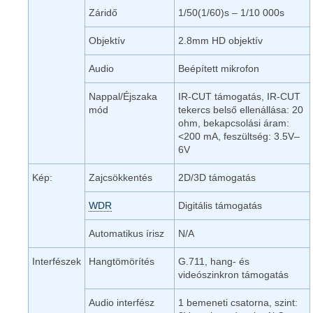
Záridő
1/50(1/60)s – 1/10 000s
Objektív
2.8mm HD objektív
Audio
Beépített mikrofon
Nappal/Éjszaka
IR-CUT támogatás, IR-CUT
mód
tekercs belső ellenállása: 20
ohm, bekapcsolási áram:
<200 mA, feszültség: 3.5V–
6V
Kép:
Zajcsökkentés
2D/3D támogatás
WDR
Digitális támogatás
Automatikus írisz
N/A
Interfészek
Hangtömörítés
G.711, hang- és
videószinkron támogatás
Audio interfész
1 bemeneti csatorna, szint: