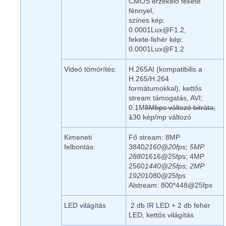
CMOS érzékelő fekete
fénnyel,
színes kép:
0.0001Lux@F1.2,
fekete-fehér kép:
0.0001Lux@F1.2
Videó tömörítés:
H.265AI (kompatibilis a
H.265/H.264
formátumokkal), kettős
stream támogatás, AVI;
0.1M
8Mbps változó bitráta;
1
30 kép/mp változó
Kimeneti
Fő stream: 8MP
felbontás:
3840
2160@20fps; 5MP
2880
1616@25fps; 4MP
2560
1440@25fps; 2MP
1920
1080@25fps
Alstream: 800*448@25fps
LED világítás
2 db IR LED + 2 db fehér
LED, kettős világítás