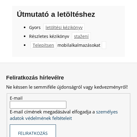
Útmutató a letöltéshez
Gyors
letöltési kézikönyv
Részletes kézikönyv
stažení
Telepítsen
mobilalkalmazásokat
L
á
Feliratkozás hírlevélre
b
Ne késsen le semmiféle újdonságról vagy kedvezményről!
l
é
E-mail
c
E-mail címének megadásával elfogadja a
személyes
adatok védelmének feltételeit
FELIRATKOZÁS