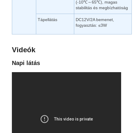
(-10℃～65℃), magas
stabilitás és megbízhatóság
Tápellátás
DC12V/2A bemenet,
fogyasztás: ≤3W
Videók
Napi látás