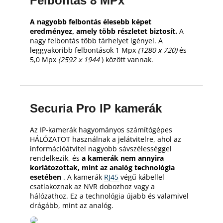
Felbontás 8 MPx
A nagyobb felbontás élesebb képet
eredményez, amely több részletet biztosít.
A
nagy felbontás több tárhelyet igényel.
A
leggyakoribb felbontások 1 Mpx
(1280 x 720)
és
5,0 Mpx
(2592 x 1944
) között vannak.
Securia Pro IP kamerák
Az IP-kamerák hagyományos számítógépes
HÁLÓZATOT használnak a jelátvitelre, ahol az
információátvitel nagyobb sávszélességgel
rendelkezik, és
a kamerák nem annyira
korlátozottak, mint az analóg technológia
esetében
.
A kamerák
RJ45
végű kábellel
csatlakoznak az NVR dobozhoz vagy a
hálózathoz.
Ez a technológia újabb és valamivel
drágább, mint az analóg.