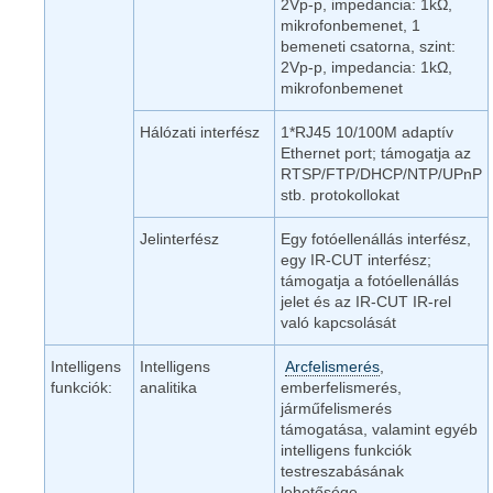
2Vp-p, impedancia: 1kΩ,
mikrofonbemenet, 1
bemeneti csatorna, szint:
2Vp-p, impedancia: 1kΩ,
mikrofonbemenet
Hálózati interfész
1*RJ45 10/100M adaptív
Ethernet port; támogatja az
RTSP/FTP/DHCP/NTP/UPnP
stb. protokollokat
Jelinterfész
Egy fotóellenállás interfész,
egy IR-CUT interfész;
támogatja a fotóellenállás
jelet és az IR-CUT IR-rel
való kapcsolását
Intelligens
Intelligens
Arcfelismerés
,
funkciók:
analitika
emberfelismerés,
járműfelismerés
támogatása, valamint egyéb
intelligens funkciók
testreszabásának
lehetősége