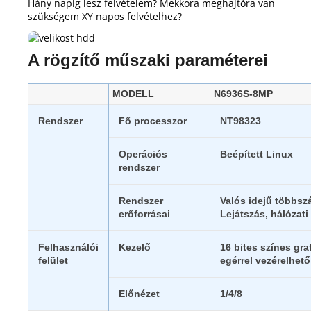
Hány napig lesz felvételem?
Mekkora meghajtóra van
szükségem XY napos felvételhez?
A rögzítő műszaki paraméterei
MODELL
N6936S-8MP
Rendszer
Fő processzor
NT98323
Operációs
Beépített Linux
rendszer
Rendszer
Valós idejű többszá
erőforrásai
Lejátszás, hálóza
Felhasználói
Kezelő
16 bites színes gra
felület
egérrel vezérelhető
Előnézet
1/4/8