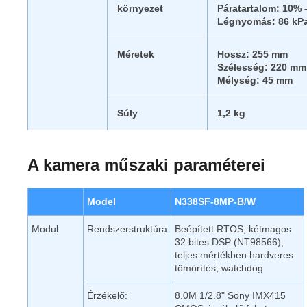
környezet
Páratartalom: 10%
Légnyomás: 86 kPa
Méretek
Hossz: 255 mm
Szélesség: 220 mm
Mélység: 45 mm
Súly
1,2 kg
A kamera műszaki paraméterei
Model
N338SF-8MP-B/W
Modul
Rendszerstruktúra
Beépített RTOS, kétmagos
32 bites DSP (NT98566),
teljes mértékben hardveres
tömörítés, watchdog
Érzékelő:
8.0M 1/2.8" Sony IMX415