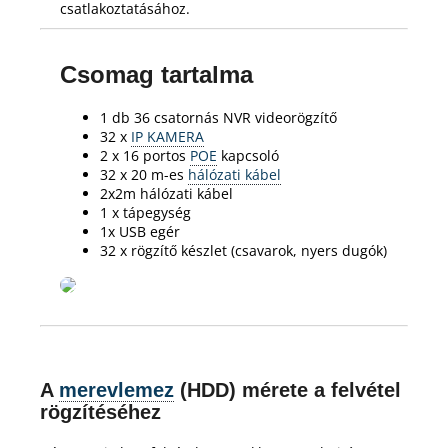
csatlakoztatásához.
Csomag tartalma
1 db 36 csatornás NVR videorögzítő
32 x
IP KAMERA
2 x 16 portos
POE
kapcsoló
32 x 20 m-es
hálózati kábel
2x2m hálózati kábel
1 x tápegység
1x USB egér
32 x rögzítő készlet (csavarok, nyers dugók)
A
merevlemez
(HDD) mérete a felvétel
rögzítéséhez