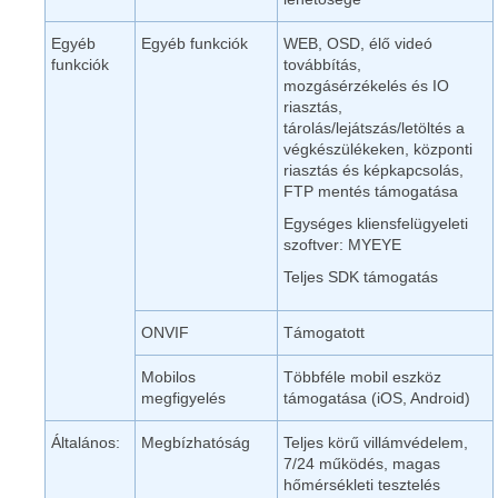
Egyéb
Egyéb funkciók
WEB, OSD, élő videó
funkciók
továbbítás,
mozgásérzékelés és IO
riasztás,
tárolás/lejátszás/letöltés a
végkészülékeken, központi
riasztás és képkapcsolás,
FTP mentés támogatása
Egységes kliensfelügyeleti
szoftver: MYEYE
Teljes SDK támogatás
ONVIF
Támogatott
Mobilos
Többféle mobil eszköz
megfigyelés
támogatása (iOS, Android)
Általános:
Megbízhatóság
Teljes körű villámvédelem,
7/24 működés, magas
hőmérsékleti tesztelés