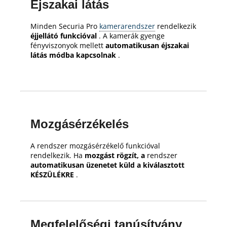
Éjszakai látás
Minden Securia Pro
kamerarendszer
rendelkezik
éjjellátó funkcióval
.
A kamerák gyenge
fényviszonyok mellett
automatikusan éjszakai
látás módba kapcsolnak
.
Mozgásérzékelés
A rendszer mozgásérzékelő funkcióval
rendelkezik.
Ha
mozgást rögzít, a
rendszer
automatikusan üzenetet küld a kiválasztott
KÉSZÜLÉKRE
.
Megfelelőségi tanúsítvány