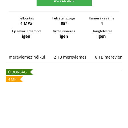
BŐVEBBEN
E
S
Felbontás
Felvétel szöge
Kamerák száma
4 MPx
95°
4
Éjszakai látásmód
Arcfelismerés
Hangfelvétel
igen
igen
igen
merevlemez nélkül
2 TB merevlemez
8 TB merevlemez
ÚJDONSÁG
4 MP