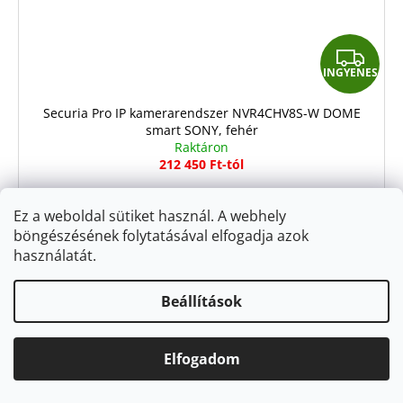
I
INGYENES
N
G
Securia Pro IP kamerarendszer NVR4CHV8S-W DOME
smart SONY, fehér
Y
Raktáron
E
212 450 Ft-tól
N
BŐVEBBEN
Ez a weboldal sütiket használ. A webhely
E
böngészésének folytatásával elfogadja azok
S
használatát.
Felbontás
Felvétel szöge
Szenzor
8 MPx
95°
SONY
Beállítások
Kamerák száma
4
Éjszakai látásmód
Hangfelvétel
igen
igen
Elfogadom
merevlemez nélkül
2 TB merevlemez
4 TB merevlemez