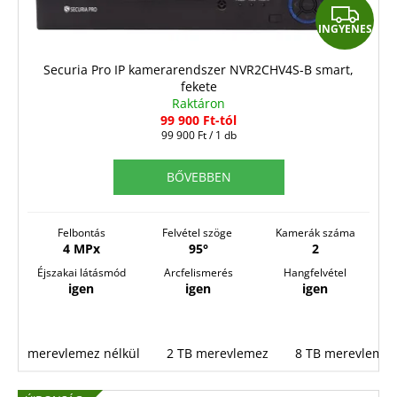
I
INGYENES
N
G
Securia Pro IP kamerarendszer NVR2CHV4S-B smart,
fekete
Y
Raktáron
E
99 900 Ft-tól
Egységár:
99 900 Ft / 1 db
N
E
BŐVEBBEN
S
Felbontás
Felvétel szöge
Kamerák száma
4 MPx
95°
2
Éjszakai látásmód
Arcfelismerés
Hangfelvétel
igen
igen
igen
merevlemez nélkül
2 TB merevlemez
8 TB merevlemez