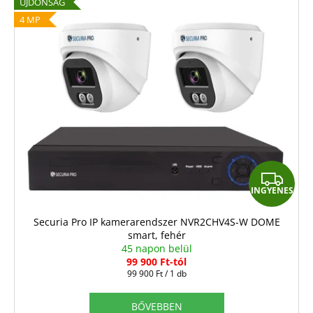
ÚJDONSÁG
4 MP
I
INGYENES
N
G
Securia Pro IP kamerarendszer NVR2CHV4S-W DOME
smart, fehér
Y
45 napon belül
E
99 900 Ft-tól
Egységár:
99 900 Ft / 1 db
N
E
BŐVEBBEN