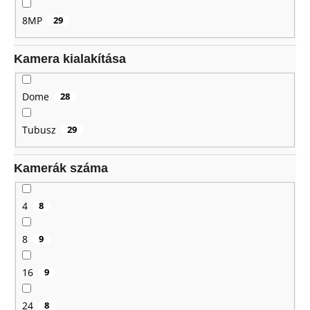
8MP
29
Kamera kialakítása
Dome
28
Tubusz
29
Kamerák száma
4
8
8
9
16
9
24
8