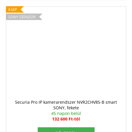
8 MP
SONY SZENZOR
Securia Pro IP kamerarendszer NVR2CHV8S-B smart
SONY, fekete
45 napon belül
132 600 Ft-tól