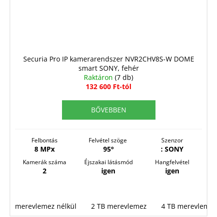
Securia Pro IP kamerarendszer NVR2CHV8S-W DOME
smart SONY, fehér
Raktáron
(7 db)
132 600 Ft-tól
BŐVEBBEN
Felbontás
Felvétel szöge
Szenzor
8 MPx
95°
: SONY
Kamerák száma
Éjszakai látásmód
Hangfelvétel
2
igen
igen
merevlemez nélkül
2 TB merevlemez
4 TB merevlemez