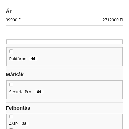
e
k
Ár
r
99900
Ft
2712000
Ft
e
n
d
e
z
Raktáron
46
é
s
Márkák
e
Securia Pro
64
Felbontás
4MP
28