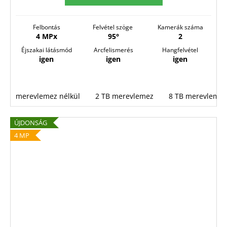
S
Felbontás
Felvétel szöge
Kamerák száma
4 MPx
95°
2
Éjszakai látásmód
Arcfelismerés
Hangfelvétel
igen
igen
igen
merevlemez nélkül
2 TB merevlemez
8 TB merevlemez
ÚJDONSÁG
4 MP