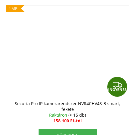
4 MP
I
INGYENES
N
G
Securia Pro IP kamerarendszer NVR4CHV4S-B smart,
fekete
Y
Raktáron
(> 15 db)
E
158 100 Ft-tól
N