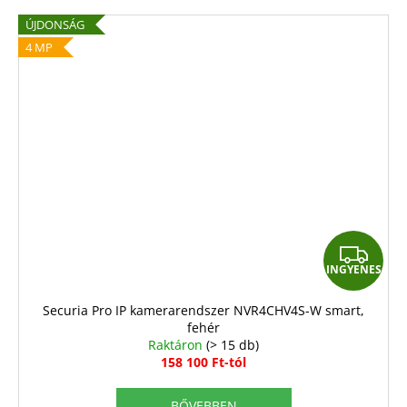
ÚJDONSÁG
4 MP
I
INGYENES
N
G
Securia Pro IP kamerarendszer NVR4CHV4S-W smart,
fehér
Y
Raktáron
(> 15 db)
E
158 100 Ft-tól
N
BŐVEBBEN