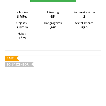
Felbontás
Látószög
Kamerák száma
6 MPx
95°
2
Objektív
Hangrögzítés
Arcfelismerés
2.8mm
igen
igen
Kivitel:
Fém
8 MP
SONY SZENZOR