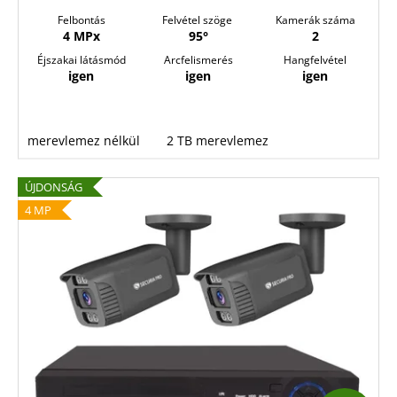
Felbontás
Felvétel szöge
Kamerák száma
4 MPx
95°
2
Éjszakai látásmód
Arcfelismerés
Hangfelvétel
igen
igen
igen
merevlemez nélkül
2 TB merevlemez
ÚJDONSÁG
4 MP