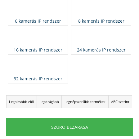
A
6 kamerás IP rendszer
8 kamerás IP rendszer
j
á
n
l
16 kamerás IP rendszer
24 kamerás IP rendszer
j
u
k
32 kamerás IP rendszer
T
e
Legolcsóbb elöl
Legdrágább
Legnépszerűbb termékek
ABC szerint
r
m
é
SZŰRŐ BEZÁRÁSA
k