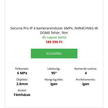
Securia Pro IP 4 kamerarendszer 6MPx, NVR4CHV6S-W
DOME fehér, fém
45 napon belül
189 590 Ft
KOSÁRBA
Felbontás:
Látószög:
Kamerák száma:
6 MPx
95°
4
Objektív:
Hangrögzítés:
Arcfelismerés:
2.8mm
igen
igen
Kivitel:
Fémházas