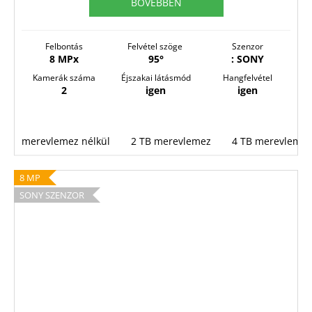
BŐVEBBEN
Felbontás
Felvétel szöge
Szenzor
8 MPx
95°
: SONY
Kamerák száma
Éjszakai látásmód
Hangfelvétel
2
igen
igen
merevlemez nélkül
2 TB merevlemez
4 TB merevlemez
8 MP
SONY SZENZOR