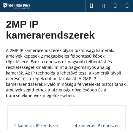
K
Ugrás
Keresés
Kosár
M
Bejelentk
a
o
fő
Vissza
Vissza
s
tartalomhoz
2MP IP
á
M
kamerarendszerek
r
i
t
A 2MP IP kamerarendszerek olyan biztonsági kamerák,
k
amelyek képesek 2 megapixeles felbontású képek
rögzítésére. Ezek a rendszerek nagyobb felbontást és
e
részletességet kínálnak, mint a hagyományos analóg
r
kamerák. Az IP technológia lehetõvé teszi a kamerák távoli
e
elérését és a képek online tárolását. A 2MP IP
kamerarendszerek kiváló minõségû felvételeket biztosítanak,
s
amelyek segíthetnek a biztonság növelésében és a
?
bûncselekmények megelõzésében.
KERESÉS
2 kamerás IP rendszer
4 kamerás IP rendszer