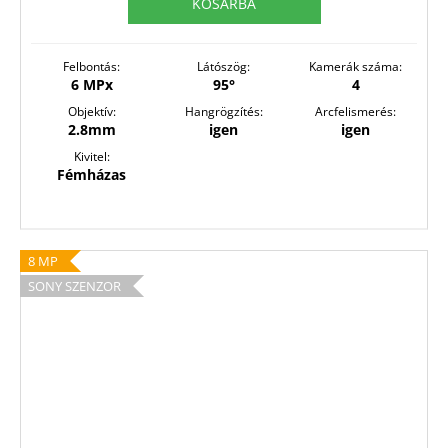
KOSÁRBA
Felbontás:
Látószög:
Kamerák száma:
6 MPx
95°
4
Objektív:
Hangrögzítés:
Arcfelismerés:
2.8mm
igen
igen
Kivitel:
Fémházas
8 MP
SONY SZENZOR