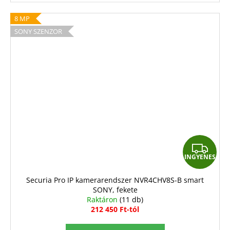
8 MP
SONY SZENZOR
I
INGYENES
N
G
Securia Pro IP kamerarendszer NVR4CHV8S-B smart
SONY, fekete
Y
Raktáron
(11 db)
E
212 450 Ft-tól
N