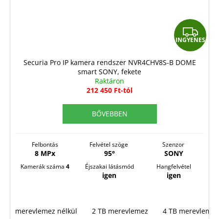
I
INGYENES
N
G
Securia Pro IP kamera rendszer NVR4CHV8S-B DOME
smart SONY, fekete
Y
Raktáron
E
212 450 Ft-tól
N
BŐVEBBEN
E
S
Felbontás
Felvétel szöge
Szenzor
8 MPx
95°
SONY
Kamerák száma
4
Éjszakai látásmód
Hangfelvétel
igen
igen
merevlemez nélkül
2 TB merevlemez
4 TB merevlemez