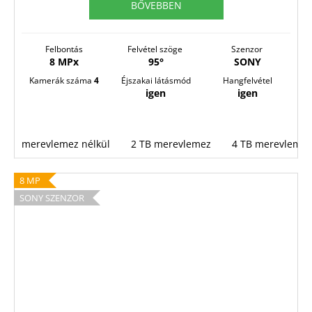
BŐVEBBEN
E
S
Felbontás
Felvétel szöge
Szenzor
8 MPx
95°
SONY
Kamerák száma
4
Éjszakai látásmód
Hangfelvétel
igen
igen
merevlemez nélkül
2 TB merevlemez
4 TB merevlemez
8 MP
SONY SZENZOR