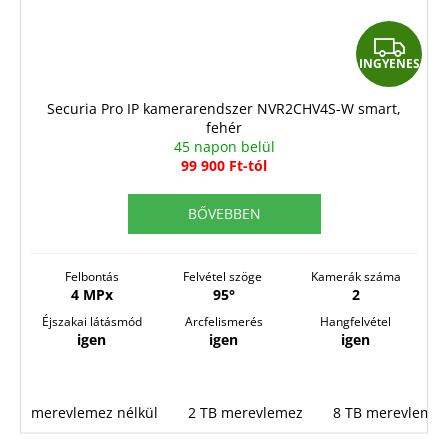
I
INGYENES
N
G
Securia Pro IP kamerarendszer NVR2CHV4S-W smart,
fehér
Y
45 napon belül
E
99 900 Ft-tól
N
BŐVEBBEN
E
S
Felbontás
Felvétel szöge
Kamerák száma
4 MPx
95°
2
Éjszakai látásmód
Arcfelismerés
Hangfelvétel
igen
igen
igen
merevlemez nélkül
2 TB merevlemez
8 TB merevlemez