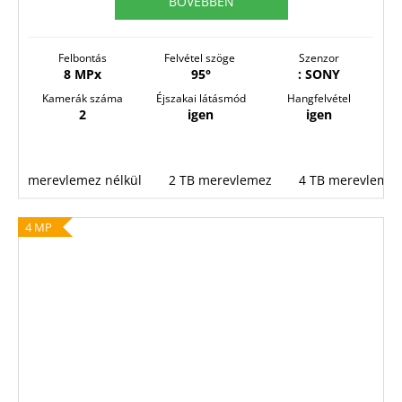
BŐVEBBEN
Felbontás
Felvétel szöge
Szenzor
8 MPx
95°
: SONY
Kamerák száma
Éjszakai látásmód
Hangfelvétel
2
igen
igen
merevlemez nélkül
2 TB merevlemez
4 TB merevlemez
4 MP