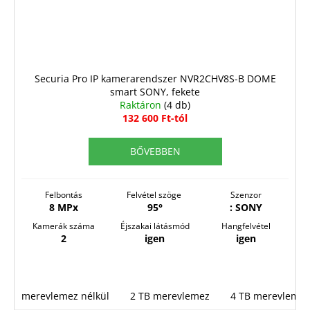
Securia Pro IP kamerarendszer NVR2CHV8S-B DOME
smart SONY, fekete
Raktáron
(4 db)
132 600 Ft-tól
BŐVEBBEN
Felbontás
Felvétel szöge
Szenzor
8 MPx
95°
: SONY
Kamerák száma
Éjszakai látásmód
Hangfelvétel
2
igen
igen
merevlemez nélkül
2 TB merevlemez
4 TB merevlemez