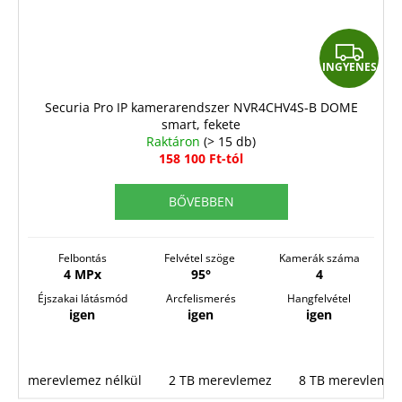
I
INGYENES
N
G
Securia Pro IP kamerarendszer NVR4CHV4S-B DOME
smart, fekete
Y
Raktáron
(> 15 db)
E
158 100 Ft-tól
N
BŐVEBBEN
E
S
Felbontás
Felvétel szöge
Kamerák száma
4 MPx
95°
4
Éjszakai látásmód
Arcfelismerés
Hangfelvétel
igen
igen
igen
merevlemez nélkül
2 TB merevlemez
8 TB merevlemez