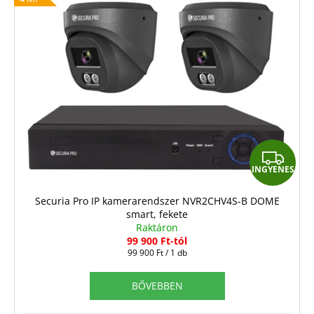
r
m
é
k
e
k
l
i
I
s
INGYENES
N
t
G
á
Securia Pro IP kamerarendszer NVR2CHV4S-B DOME
smart, fekete
j
Y
Raktáron
a
E
99 900 Ft-tól
Egységár:
99 900 Ft / 1 db
N
E
BŐVEBBEN
S