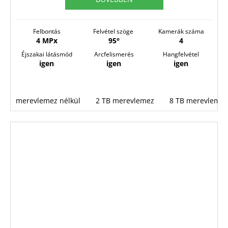
E
S
Felbontás
Felvétel szöge
Kamerák száma
4 MPx
95°
4
Éjszakai látásmód
Arcfelismerés
Hangfelvétel
igen
igen
igen
merevlemez nélkül
2 TB merevlemez
8 TB merevlemez