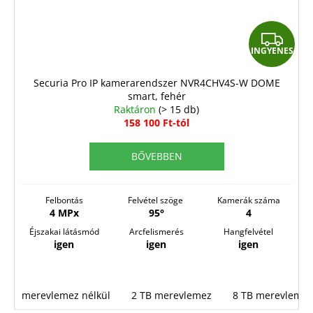
I
INGYENES
N
G
Securia Pro IP kamerarendszer NVR4CHV4S-W DOME
smart, fehér
Y
Raktáron
(> 15 db)
E
158 100 Ft-tól
N
BŐVEBBEN
E
S
Felbontás
Felvétel szöge
Kamerák száma
4 MPx
95°
4
Éjszakai látásmód
Arcfelismerés
Hangfelvétel
igen
igen
igen
merevlemez nélkül
2 TB merevlemez
8 TB merevlemez