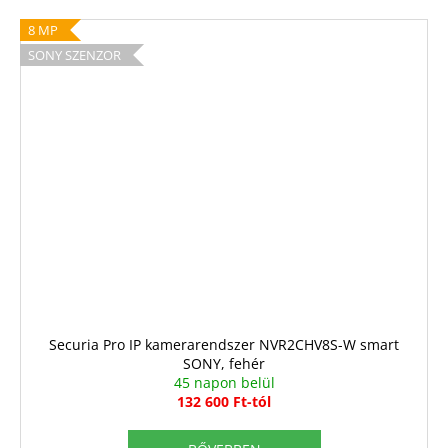
8 MP
SONY SZENZOR
Securia Pro IP kamerarendszer NVR2CHV8S-W smart
SONY, fehér
45 napon belül
132 600 Ft-tól