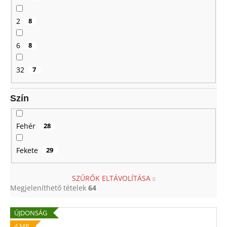
2
8
6
8
32
7
Szín
Fehér
28
Fekete
29
SZŰRŐK ELTÁVOLÍTÁSA
Megjeleníthető tételek
64
T
ÚJDONSÁG
e
4 MP