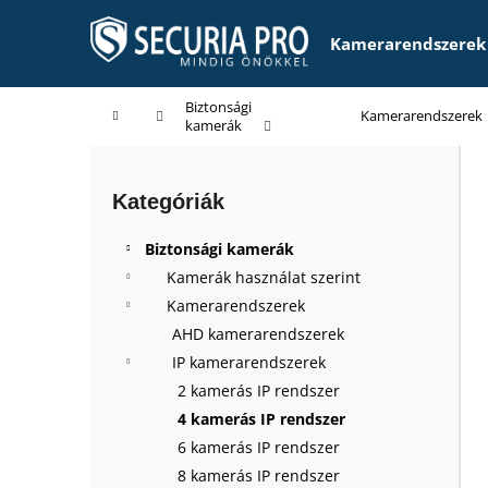
K
Ugrás
a
o
Kamerarendszerek
fő
Vissza
Vissza
s
tartalomhoz
a boltba
a boltba
á
Biztonsági
Kezdőlap
Kamerarendszerek
r
kamerák
O
l
Kategóriák
Kategóriák
d
átugrása
a
Biztonsági kamerák
l
Kamerák használat szerint
s
Kamerarendszerek
ó
AHD kamerarendszerek
p
IP kamerarendszerek
a
2 kamerás IP rendszer
n
4 kamerás IP rendszer
e
6 kamerás IP rendszer
l
8 kamerás IP rendszer