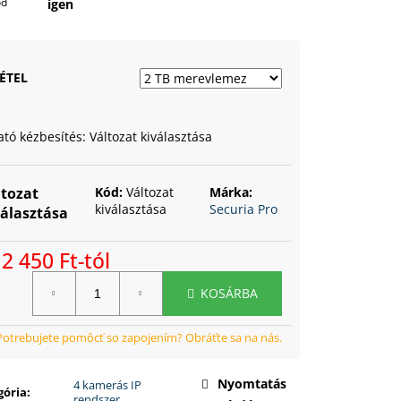
ód
igen
ÉTEL
ató kézbesítés:
Változat kiválasztása
ltozat
Kód:
Változat
Márka:
kiválasztása
Securia Pro
választása
2 450 Ft
-tól
ségár:
KOSÁRBA
Nyomtatás
4 kamerás IP
gória
:
rendszer