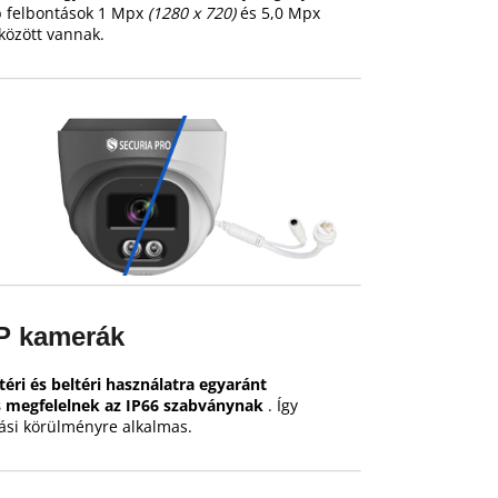
b felbontások 1 Mpx
(1280 x 720)
és 5,0 Mpx
között vannak.
IP kamerák
téri és beltéri használatra egyaránt
 megfelelnek az IP66 szabványnak
.
Így
ási körülményre alkalmas.