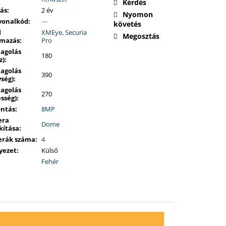
Kérdés
lás
:
2 év
Nyomon
vonalkód
:
—
követés
l
XMEye
,
Securia
Megosztás
lmazás
:
Pro
agolás
180
z)
:
agolás
390
ség)
:
agolás
270
esség)
:
ontás
:
8MP
era
Dome
kítása
:
rák száma
:
4
yezet
:
Külső
Fehér