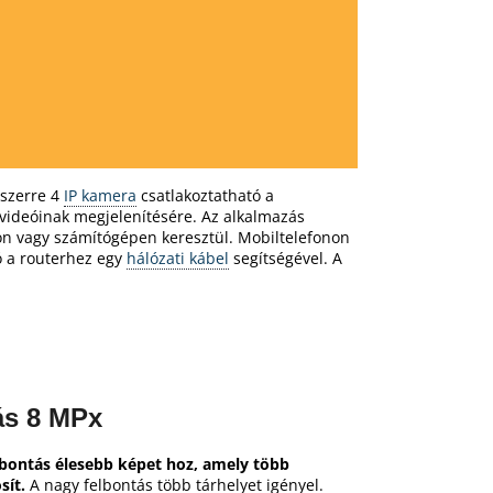
yszerre 4
IP kamera
csatlakoztatható a
videóinak megjelenítésére.
Az alkalmazás
non vagy számítógépen keresztül.
Mobiltelefonon
ó a routerhez egy
hálózati kábel
segítségével.
A
.
ás 8 MPx
bontás élesebb képet hoz, amely több
osít.
A nagy felbontás több tárhelyet igényel.