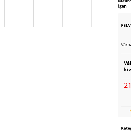
N
látásm
igen
G
FELV
Y
Várh
E
Vá
ki
N
21
Egy
E
S
Kate