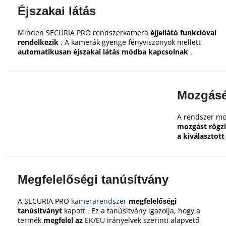
Éjszakai látás
Minden SECURIA PRO rendszerkamera
éjjellátó funkcióval
rendelkezik
.
A kamerák gyenge fényviszonyok mellett
automatikusan éjszakai látás módba kapcsolnak
.
Mozgásé
A rendszer mo
mozgást rögzí
a kiválasztot
Megfelelőségi tanúsítvány
A SECURIA PRO
kamerarendszer
megfelelőségi
tanúsítványt
kapott .
Ez a tanúsítvány igazolja, hogy a
termék
megfelel az
EK/EU irányelvek szerinti alapvető