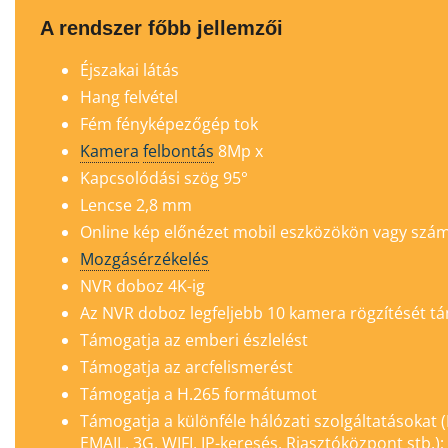
A rendszer főbb jellemzői
Éjszakai látás
Hang felvétel
Fém fényképezőgép tok
Kamera
felbontás
8Mp
x
Kapcsolódási szög 95°
Lencse 2,8 mm
Online kép előnézet mobil eszközökön vagy szá
Mozgásérzékelés
NVR doboz 4K-ig
Az NVR doboz legfeljebb 10 kamera rögzítését t
Támogatja az emberi észlelést
Támogatja az arcfelismerést
Támogatja a H.265 formátumot
Támogatja a különféle hálózati szolgáltatásokat
EMAIL, 3G, WIFI, IP-keresés, Riasztóközpont stb.);