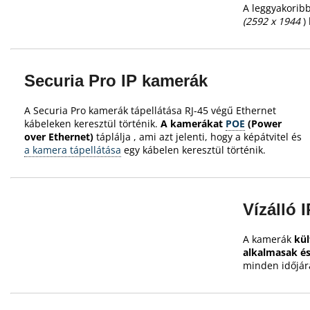
A leggyakorib
(2592 x 1944
) 
Securia Pro IP kamerák
A Securia Pro kamerák tápellátása RJ-45 végű Ethernet
kábeleken keresztül történik.
A kamerákat
POE
(Power
over Ethernet)
táplálja
, ami azt jelenti, hogy a képátvitel és
a kamera tápellátása
egy kábelen keresztül történik.
Vízálló 
A kamerák
kül
alkalmasak és
minden időjár