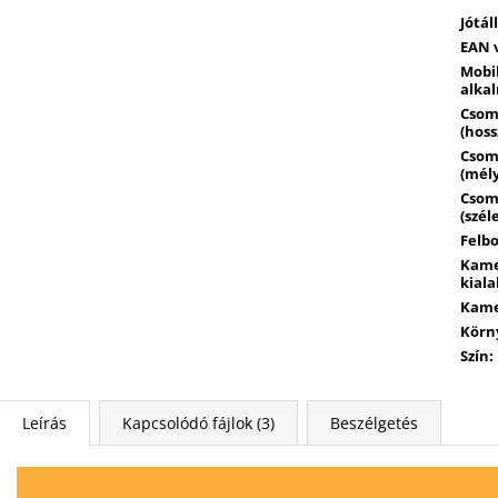
Jótál
EAN 
Mobi
alka
Csom
(hoss
Csom
(mély
Csom
(szél
Felb
Kam
kiala
Kame
Körn
Szín
:
Leírás
Kapcsolódó fájlok (3)
Beszélgetés