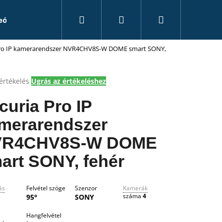
Keresés
Bejelentkezés
Kosár
eó rögzítők
Kiegészítők
Álkamerák
Tanác
Pro IP kamerarendszer NVR4CHV8S-W DOME smart SONY,
értékelés
Ugrás az értékeléshez
k
s
curia Pro IP
lése
merarendszer
VR4CHV8S-W DOME
.
art SONY, fehér
ás
Felvétel szöge
Szenzor
Kamerák
száma
4
95°
SONY
i
Hangfelvétel