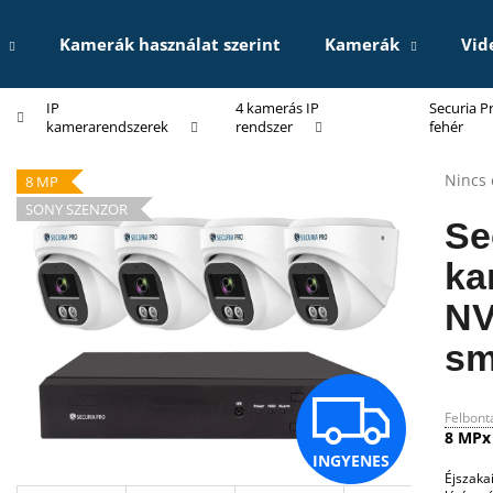
Kamerák használat szerint
Kamerák
Vid
IP
4 kamerás IP
Securia 
Mit keres?
kamerarendszerek
rendszer
fehér
A
Nincs 
8 MP
termé
KERESÉS
SONY SZENZOR
átlago
Se
értéke
5-
ka
ből
Ajánljuk
0,0
N
csillag
sm
I
Felbont
8 MPx
INGYENES
Éjszaka