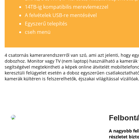
14TB-ig kompatibilis merevlemezzel
A felvételek USB-re mentésével
Egyszerű telepítés
cseh menü
4 csatornás kamerarendszerről van szó, ami azt jelenti, hogy eg
dobozhoz.
Monitor vagy TV (nem laptop) használható a kamerák 
segítségével megtekintheti a képek online átvitelét mobiltelefo
keresztüli felügyelet esetén a doboz egyszerűen csatlakoztathat
kamerák kültéren is felszerelhetők, éjszakai világítással vízállóak
Felbont
A nagyobb fel
részletet bizt