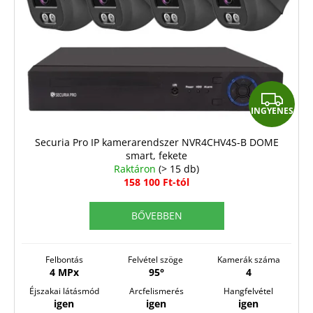
k
e
k
l
i
I
s
INGYENES
N
t
G
á
Securia Pro IP kamerarendszer NVR4CHV4S-B DOME
smart, fekete
j
Y
Raktáron
(> 15 db)
a
E
158 100 Ft-tól
N
BŐVEBBEN
E
S
Felbontás
Felvétel szöge
Kamerák száma
4 MPx
95°
4
Éjszakai látásmód
Arcfelismerés
Hangfelvétel
igen
igen
igen