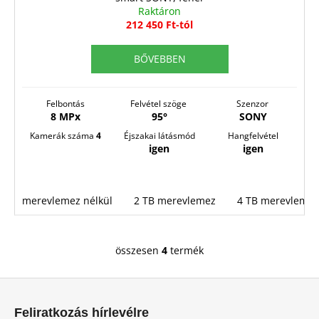
Y
Raktáron
E
212 450 Ft-tól
N
BŐVEBBEN
E
S
Felbontás
Felvétel szöge
Szenzor
8 MPx
95°
SONY
Kamerák száma
4
Éjszakai látásmód
Hangfelvétel
igen
igen
merevlemez nélkül
2 TB merevlemez
4 TB merevlemez
összesen
4
termék
L
i
L
s
á
t
Feliratkozás hírlevélre