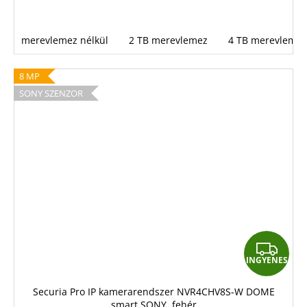
merevlemez nélkül
2 TB merevlemez
4 TB merevlemez
8 MP
SONY SZENZOR
I
INGYENES
N
G
Securia Pro IP kamerarendszer NVR4CHV8S-W DOME
smart SONY, fehér