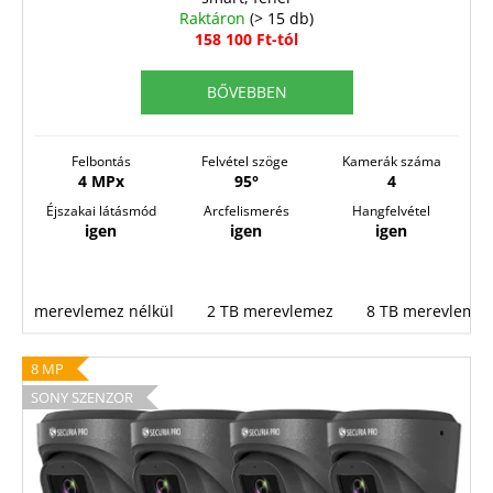
Y
Raktáron
(> 15 db)
E
158 100 Ft-tól
N
BŐVEBBEN
E
S
Felbontás
Felvétel szöge
Kamerák száma
4 MPx
95°
4
Éjszakai látásmód
Arcfelismerés
Hangfelvétel
igen
igen
igen
merevlemez nélkül
2 TB merevlemez
8 TB merevlemez
8 MP
SONY SZENZOR