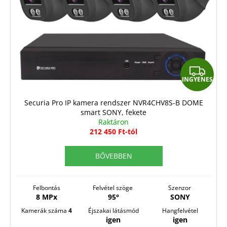
I
INGYENES
N
G
Securia Pro IP kamera rendszer NVR4CHV8S-B DOME
smart SONY, fekete
Y
Raktáron
E
212 450 Ft-tól
N
BŐVEBBEN
E
S
Felbontás
Felvétel szöge
Szenzor
8 MPx
95°
SONY
Kamerák száma
4
Éjszakai látásmód
Hangfelvétel
igen
igen