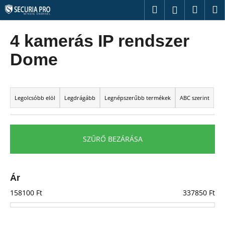
K
Ugrás
Keresés
Kosár
M
Bejelentk
a
o
fő
Vissza
Vissza
s
tartalomhoz
4 kamerás IP rendszer
á
M
Dome
r
i
t
T
k
e
Legolcsóbb elöl
Legdrágább
Legnépszerűbb termékek
ABC szerint
e
r
r
m
e
é
SZŰRŐ BEZÁRÁSA
s
k
?
e
k
Ár
r
158100
Ft
337850
Ft
e
KERESÉS
n