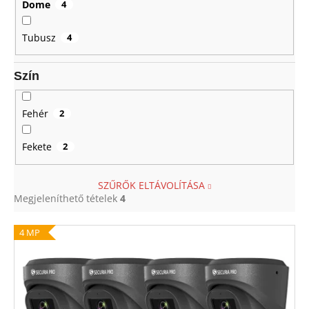
Dome
4
Tubusz
4
Szín
Fehér
2
Fekete
2
SZŰRŐK ELTÁVOLÍTÁSA
Megjeleníthető tételek
4
T
4 MP
e
r
m
é