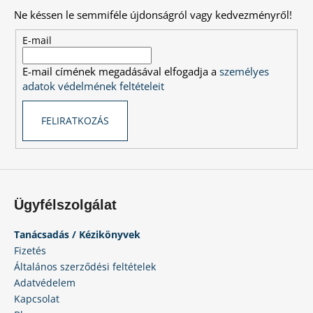
a
b
Ne késsen le semmiféle újdonságról vagy kedvezményről!
i
l
r
é
E-mail
á
c
n
E-mail címének megadásával elfogadja a
személyes
y
adatok védelmének feltételeit
í
t
FELIRATKOZÁS
á
s
e
l
e
m
Ügyfélszolgálat
e
i
Tanácsadás / Kézikönyvek
Fizetés
Általános szerződési feltételek
Adatvédelem
Kapcsolat