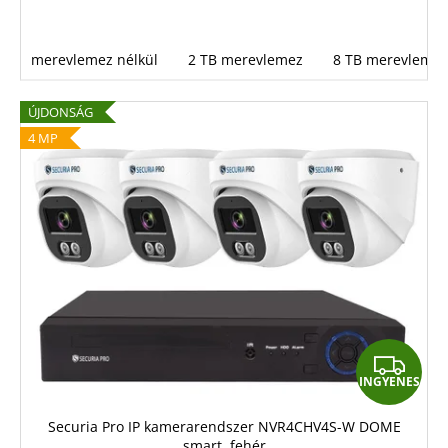
merevlemez nélkül
2 TB merevlemez
8 TB merevlemez
ÚJDONSÁG
4 MP
I
INGYENES
N
G
Securia Pro IP kamerarendszer NVR4CHV4S-W DOME
smart, fehér