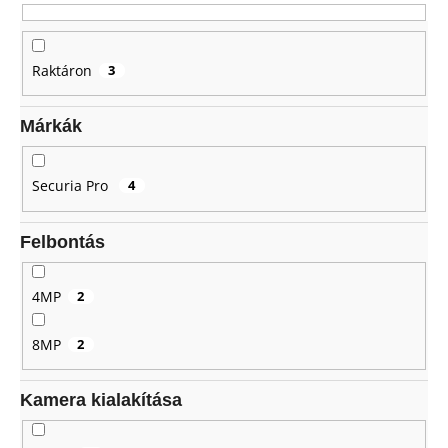
d
e
z
A
Raktáron
3
j
é
á
s
n
Márkák
e
l
j
Securia Pro
4
u
k
Felbontás
4MP
2
8MP
2
Kamera kialakítása