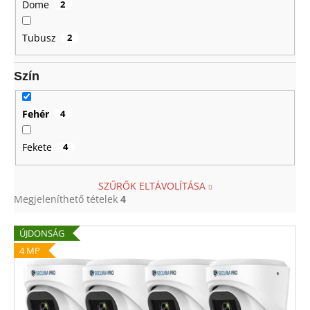
Dome
2
Tubusz
2
Szín
Fehér
4
Fekete
4
SZŰRŐK ELTÁVOLÍTÁSA
Megjeleníthető tételek
4
T
ÚJDONSÁG
e
4 MP
r
m
é