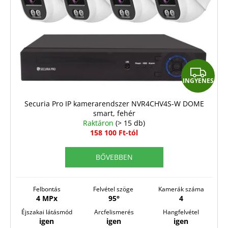
k
e
k
l
i
I
s
INGYENES
N
t
G
á
Securia Pro IP kamerarendszer NVR4CHV4S-W DOME
smart, fehér
j
Y
Raktáron
(> 15 db)
a
E
158 100 Ft-tól
N
BŐVEBBEN
E
S
Felbontás
Felvétel szöge
Kamerák száma
4 MPx
95°
4
Éjszakai látásmód
Arcfelismerés
Hangfelvétel
igen
igen
igen