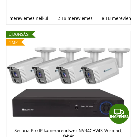
merevlemez nélkül
2 TB merevlemez
8 TB merevlemez
ÚJDONSÁG
4 MP
I
INGYENES
N
G
Securia Pro IP kamerarendszer NVR4CHV4S-W smart,
fehér