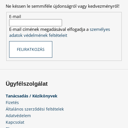
a
b
Ne késsen le semmiféle újdonságról vagy kedvezményről!
i
l
r
é
E-mail
á
c
n
E-mail címének megadásával elfogadja a
személyes
y
adatok védelmének feltételeit
í
t
FELIRATKOZÁS
á
s
e
l
e
m
Ügyfélszolgálat
e
i
Tanácsadás / Kézikönyvek
Fizetés
Általános szerződési feltételek
Adatvédelem
Kapcsolat