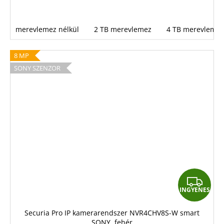
merevlemez nélkül
2 TB merevlemez
4 TB merevlemez
8 MP
SONY SZENZOR
I
INGYENES
N
G
Securia Pro IP kamerarendszer NVR4CHV8S-W smart
SONY, fehér