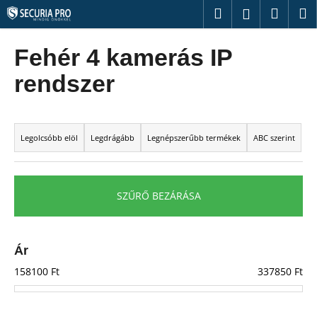
K
Ugrás
Keresés
Kosár
M
Bejelentk
a
o
fő
Vissza
Vissza
s
tartalomhoz
Fehér 4 kamerás IP
á
M
rendszer
r
i
t
T
k
e
Legolcsóbb elöl
Legdrágább
Legnépszerűbb termékek
ABC szerint
e
r
r
m
e
é
SZŰRŐ BEZÁRÁSA
s
k
?
e
k
Ár
r
158100
Ft
337850
Ft
e
KERESÉS
n