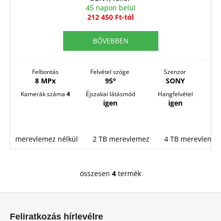
Y
45 napon belül
E
212 450 Ft-tól
N
BŐVEBBEN
E
S
Felbontás
Felvétel szöge
Szenzor
8 MPx
95°
SONY
Kamerák száma
4
Éjszakai látásmód
Hangfelvétel
igen
igen
merevlemez nélkül
2 TB merevlemez
4 TB merevlemez
összesen
4
termék
L
i
L
s
á
t
Feliratkozás hírlevélre