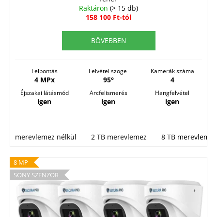
Y
Raktáron
(> 15 db)
E
158 100 Ft-tól
N
BŐVEBBEN
E
S
Felbontás
Felvétel szöge
Kamerák száma
4 MPx
95°
4
Éjszakai látásmód
Arcfelismerés
Hangfelvétel
igen
igen
igen
merevlemez nélkül
2 TB merevlemez
8 TB merevlemez
8 MP
SONY SZENZOR