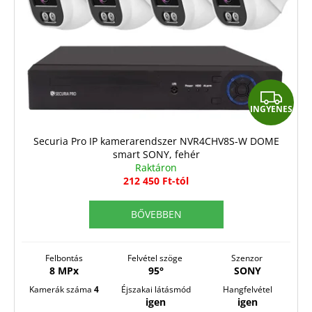
I
INGYENES
N
G
Securia Pro IP kamerarendszer NVR4CHV8S-W DOME
smart SONY, fehér
Y
Raktáron
E
212 450 Ft-tól
N
BŐVEBBEN
E
S
Felbontás
Felvétel szöge
Szenzor
8 MPx
95°
SONY
Kamerák száma
4
Éjszakai látásmód
Hangfelvétel
igen
igen